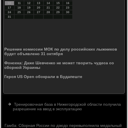
10
11
12
13
14
15
16
17
18
19
20
21
22
23
24
25
26
27
28
29
30
31
Решение комиссии МОК по делу российских лыжников
будет объявлено 31 октября
Фонсека: Даже Шевченко не может творить чудеса со
сборной Украины
Героя US Open обокрали в Будапеште
Тренировочная база в Нижегородской области получила
разрешение на ввод в эксплуатацию
Гамба: Сборная России по дзюдо перевыполнила медальный