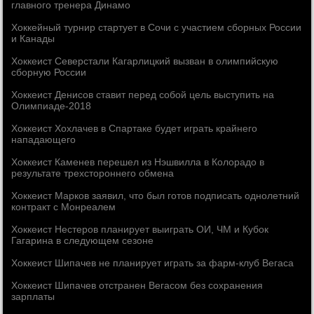
главного тренера Динамо
Хоккейный турнир стартует в Сочи с участием сборных России
и Канады
Хоккеист Северстали Кагарлицкий вызван в олимпийскую
сборную России
Хоккеист Денисов ставит перед собой цель выступить на
Олимпиаде-2018
Хоккеист Хохлачев в Спартаке будет играть крайнего
нападающего
Хоккеист Каменев перешел из Нэшвилла в Колорадо в
результате трехстороннего обмена
Хоккеист Марков заявил, что был готов подписать однолетний
контракт с Монреалем
Хоккеист Нестеров планирует выиграть ОИ, ЧМ и Кубок
Гагарина в следующем сезоне
Хоккеист Шипачев не планирует играть за фарм-клуб Вегаса
Хоккеист Шипачев отстранен Вегасом без сохранения
зарплаты