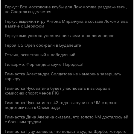
Геркус: Все московские клубы для Локомотива раздражители,
но Спартак выделяется
Геркус выделил игру Антона Миранчука в составе Локомотива
в матче с Шерифом
Геркус выступил за ужесточение лимита на легионеров
Героя US Open обокрали в Будапеште
Гэтлин, освистанный и победивший
Гильерме: Фернандеш круче Паредеса!
Гимнастка Александра Солдатова не намерена завершать
карьеру
Гимнастка Чусовитина будет участвовать в выборах в
комиссию спортсменов FIG
Гимнастка Чусовитина в 42 года выступит на ЧМ с целью
подготовиться к Олимпиаде
Гимнастка Дина Аверина сказала, что золото ЧМ досталось ей
с большим трудом
Гимнастка Гуцу заявила, что подаст в суд на Щербо, которого