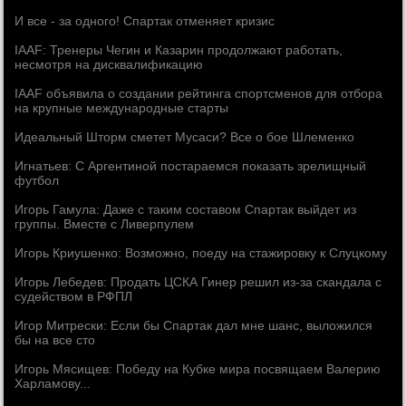
И все - за одного! Спартак отменяет кризис
IAAF: Тренеры Чегин и Казарин продолжают работать,
несмотря на дисквалификацию
IAAF объявила о создании рейтинга спортсменов для отбора
на крупные международные старты
Идеальный Шторм сметет Мусаси? Все о бое Шлеменко
Игнатьев: С Аргентиной постараемся показать зрелищный
футбол
Игорь Гамула: Даже с таким составом Спартак выйдет из
группы. Вместе c Ливерпулем
Игорь Криушенко: Возможно, поеду на стажировку к Слуцкому
Игорь Лебедев: Продать ЦСКА Гинер решил из-за скандала с
судейством в РФПЛ
Игор Митрески: Если бы Спартак дал мне шанс, выложился
бы на все сто
Игорь Мясищев: Победу на Кубке мира посвящаем Валерию
Харламову...