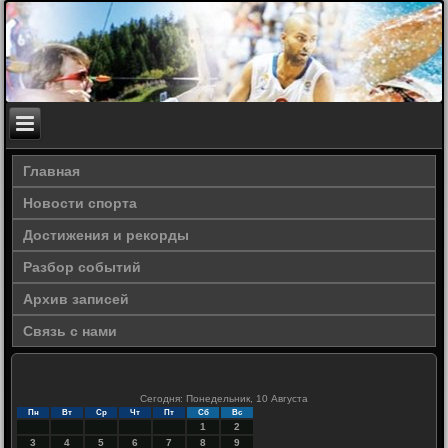
Главная
Новости спорта
Достижения и рекорды
Разбор событий
Архив записей
Связь с нами
Сегодня: Понедельник, 10 Августа
Пн
Вт
Ср
Чт
Пт
Сб
Вс
1
2
3
4
5
6
7
8
9