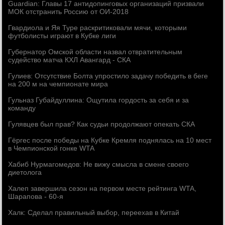
Guardian: Главы 17 антидопинговых организаций призвали
МОК отстранить Россию от ОИ-2018
Гвардиола и Яя Туре раскритиковали мячи, которыми
футболисты играют в Кубке лиги
Губернатор Омской области назвал отвратительным
судейство матча КХЛ Авангард - СКА
Гулиев: Отсутствие Болта упростило задачу победить в беге
на 200 м на чемпионате мира
Гульназ Губайдуллина: Ощутила гордость за себя и за
команду
Гулявцев был прав? Как судьи продолжают опекать СКА
Гёргес после победы на Кубке Кремля поднялась на 10 мест
в Чемпионской гонке WTA
Хабиб Нурмагомедов: Не вижу смысла в смене своего
диетолога
Халеп завершила сезон на первом месте рейтинга WTA,
Шарапова - 60-я
Халк: Сделал правильный выбор, переехав в Китай