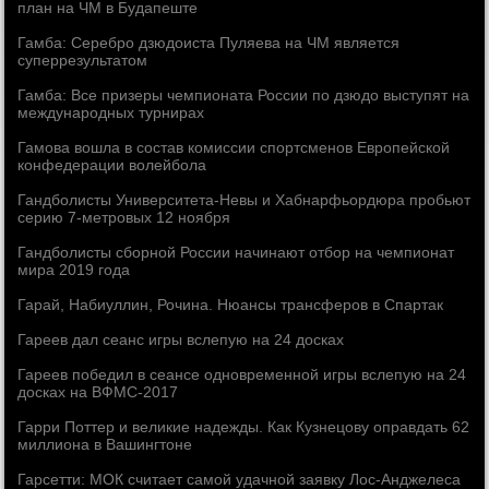
план на ЧМ в Будапеште
Гамба: Серебро дзюдоиста Пуляева на ЧМ является
суперрезультатом
Гамба: Все призеры чемпионата России по дзюдо выступят на
международных турнирах
Гамова вошла в состав комиссии спортсменов Европейской
конфедерации волейбола
Гандболисты Университета-Невы и Хабнарфьордюра пробьют
серию 7-метровых 12 ноября
Гандболисты сборной России начинают отбор на чемпионат
мира 2019 года
Гарай, Набиуллин, Рочина. Нюансы трансферов в Спартак
Гареев дал сеанс игры вслепую на 24 досках
Гареев победил в сеансе одновременной игры вслепую на 24
досках на ВФМС-2017
Гарри Поттер и великие надежды. Как Кузнецову оправдать 62
миллиона в Вашингтоне
Гарсетти: МОК считает самой удачной заявку Лос-Анджелеса