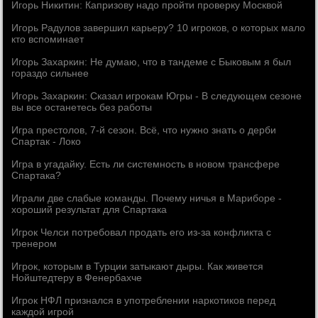
Игорь Никитин: Капризову надо пройти проверку Москвой
Игорь Радулов завершил карьеру? 10 игроков, о которых мало
кто вспоминает
Игорь Захаркин: Не думаю, что в тандеме с Быковым я был
гораздо сильнее
Игорь Захаркин: Сказал игрокам Югры - В следующем сезоне
вы все останетесь без работы
Игра престолов, 7-й сезон. Всё, что нужно знать о дерби
Спартак - Локо
Игра в угадайку. Есть ли системность в новом трансфере
Спартака?
Играли две слабые команды. Почему ничья в Мариборе -
хороший результат для Спартака
Игрок Челси потребовал продать его из-за конфликта с
тренером
Игрок, которым в Турции затыкают дыры. Как живется
Нойштедтеру в Фенербахче
Игрок НФЛ признался в употреблении наркотиков перед
каждой игрой