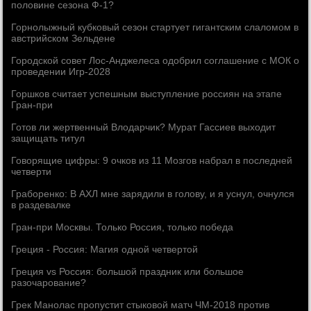
половине сезона Ф-1?
Горнолыжный кубковый сезон стартует гигантским слаломом в
австрийском Зельдене
Городской совет Лос-Анджелеса одобрил соглашение с МОК о
проведении Игр-2028
Горшков считает успешным выступление россиян на этапе
Гран-при
Готов ли жертвенный Влодарчик? Мурат Гассиев выходит
защищать титул
Говорящие цифры: 9 очков из 11 Мозгов набрал в последней
четверти
Граборенко: В АХЛ мне зарядили в голову, и я уснул, очнулся
в раздевалке
Гран-при Москвы. Только Россия, только победа
Греция - Россия: Магия одной четвертой
Греция vs Россия: большой праздник или большое
разочарование?
Грек Манолас пропустит стыковой матч ЧМ-2018 против