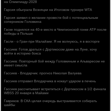
на Олимпиаду-2028
Гарсия обыграла Возняцки на Итоговом турнире WTA
Гарсия заявил о желании провести бой с потенциальным
соперником Головкина
Гаске поднялся на 40-е место в Чемпионской гонке АТР после
победы в Польше
Гасли - о Гран-при Малайзии: Я не волнуюсь, я в восторге
Гассиев: Готов драться с Дортикосом даже на Луне, хочу
войти в историю бокса
Гассиев: Повторный бой между Головкиным и Альваресом не
имеет смысла
Гассиев - Влодарчик: прогноз Николая Валуева
Гассиев отправил Влодарчика в нокаут ударом в печень
Гассиев рассчитывает встретиться с Дортикосом в 1/2 финала
WBSS 20 января в Майами
Гавриков: В СКА целая очередь выстраивается собирать
шайбы