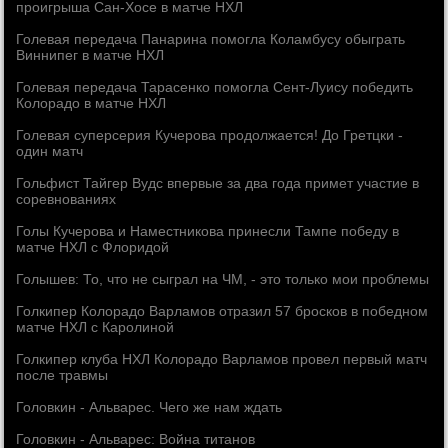
проигрыша Сан-Хосе в матче НХЛ
Голевая передача Панарина помогла Коламбусу обыграть
Виннипег в матче НХЛ
Голевая передача Тарасенко помогла Сент-Луису победить
Колорадо в матче НХЛ
Голевая суперсерия Кучерова продолжается! До Гретцки -
один матч
Гольфист Тайгер Вудс впервые за два года примет участие в
соревнованиях
Голы Кучерова и Наместникова принесли Тампе победу в
матче НХЛ с Флоридой
Голышев: То, что не сыграл на ЧМ, - это только мои проблемы
Голкипер Колорадо Варламов отразил 57 бросков в победном
матче НХЛ с Каролиной
Голкипер клуба НХЛ Колорадо Варламов провел первый матч
после травмы
Головкин - Альварес. Чего же нам ждать
Головкин - Альварес: Война титанов