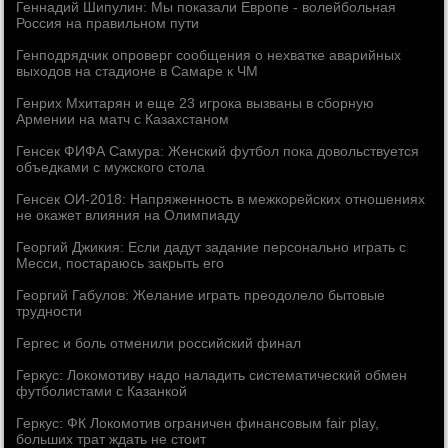
Геннадий Шипулин: Мы показали Европе - волейбольная
Россия на правильном пути
Генподрядчик опроверг сообщения о нехватке аварийных
выходов на стадионе в Самаре к ЧМ
Генрих Мхитарян и еще 23 игрока вызваны в сборную
Армении на матч с Казахстаном
Генсек ФИФА Самура: Женский футбол пока довольствуется
объедками с мужского стола
Генсек ОИ-2018: Напряженность в межкорейских отношениях
не окажет влияния на Олимпиаду
Георгий Джикия: Если дадут задание персонально играть с
Месси, постараюсь закрыть его
Георгий Габулов: Желание играть преодолело бытовые
трудности
Гергес и боль отменили российский финал
Геркус: Локомотиву надо наладить систематический обмен
футболистами с Казанкой
Геркус: ФК Локомотив ограничен финансовым fair play,
больших трат ждать не стоит