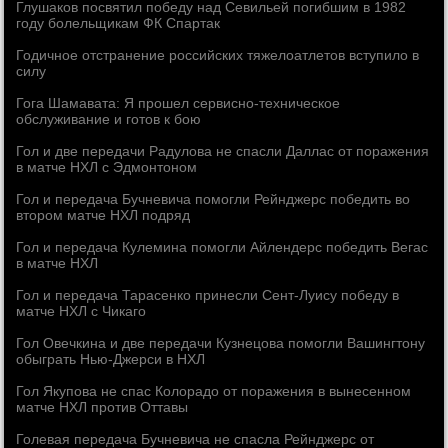
Глушаков посвятил победу над Севильей погибшим в 1982
году болельщикам ФК Спартак
Годичное отстранение российских тяжелоатлетов вступило в
силу
Гога Шамавата: Я прошел сервисно-техническое
обслуживание и готов к бою
Гол и две передачи Радулова не спасли Даллас от поражения
в матче НХЛ с Эдмонтоном
Гол и передача Бучневича помогли Рейнджерс победить во
втором матче НХЛ подряд
Гол и передача Кулемина помогли Айлендерс победить Вегас
в матче НХЛ
Гол и передача Тарасенко принесли Сент-Луису победу в
матче НХЛ с Чикаго
Гол Овечкина и две передачи Кузнецова помогли Вашингтону
обыграть Нью-Джерси в НХЛ
Гол Якупова не спас Колорадо от поражения в вынесенном
матче НХЛ против Оттавы
Голевая передача Бучневича не спасла Рейнджерс от