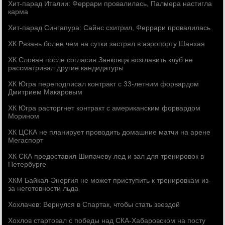
Хит-парад Италии: Феррари провалилась, Палмера настигла
карма
Хит-парад Сингапура: Сайнс схитрил, Феррари провалилась
ХК Рязань более чем на сутки застрял в аэропорту Шанхая
ХК Слован после согласия Занковца возглавить клуб не
рассматривал другие кандидатуры
ХК Югра переподписал контракт с 33-летним форвардом
Дмитрием Макаровым
ХК Югра расторгнет контракт с американским форвардом
Морином
ХК ЦСКА не планирует проводить домашние матчи на арене
Мегаспорт
ХК СКА предоставил Шипачеву лед и зал для тренировок в
Петербурге
ХКМ Байкал-Энергия не может приступить к тренировкам из-
за неготовности льда
Хохлачев: Вернулся в Спартак, чтобы стать звездой
Хохлов стартовал с победы над СКА-Хабаровском на посту