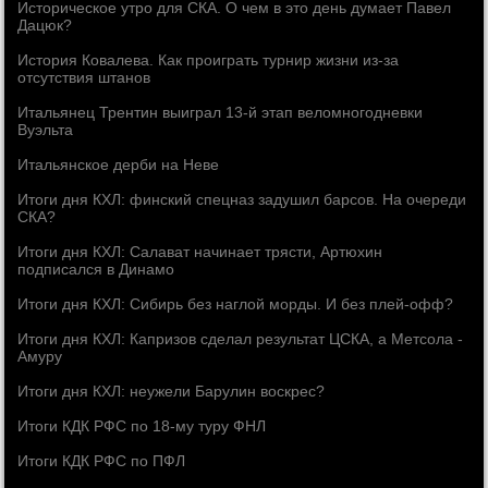
Историческое утро для СКА. О чем в это день думает Павел
Дацюк?
История Ковалева. Как проиграть турнир жизни из-за
отсутствия штанов
Итальянец Трентин выиграл 13-й этап веломногодневки
Вуэльта
Итальянское дерби на Неве
Итоги дня КХЛ: финский спецназ задушил барсов. На очереди
СКА?
Итоги дня КХЛ: Салават начинает трясти, Артюхин
подписался в Динамо
Итоги дня КХЛ: Сибирь без наглой морды. И без плей-офф?
Итоги дня КХЛ: Капризов сделал результат ЦСКА, а Метсола -
Амуру
Итоги дня КХЛ: неужели Барулин воскрес?
Итоги КДК РФС по 18-му туру ФНЛ
Итоги КДК РФС по ПФЛ