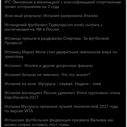
IPC: Виновным в махинациях с классификацией спортсменам
грозит отстранение на 2 года
Иско-мый результат. Испания разгромила Италию
Исландский футболист Гудмундссон хочет сыграть с
англичанами на ЧМ в России
Испанцы пришли в раздевалку Спартака. За футболкой
Промеса!
Испанец Марио Мола стал двукратным чемпионом мира по
триатлону
Испания - Италия и другие досрочные финалы
Испания больше не чемпион. Что это значит?
Испания на коне. Мугуруса - первая, Надаль - тоже
Испания восхищает, Россия удивляет. Итоги группового этапа
Евробаскета-2017
Испанка Мугуруса признана лучшей теннисисткой 2017 года
по версии WTA
Испанская футбольная федерация призвала Вильяра как
можно скорее оставить пост главы