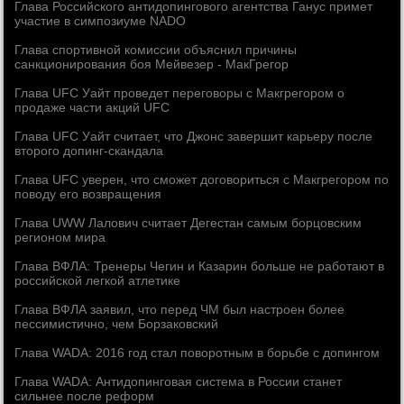
Глава Российского антидопингового агентства Ганус примет
участие в симпозиуме NADO
Глава спортивной комиссии объяснил причины
санкционирования боя Мейвезер - МакГрегор
Глава UFC Уайт проведет переговоры с Макгрегором о
продаже части акций UFC
Глава UFC Уайт считает, что Джонс завершит карьеру после
второго допинг-скандала
Глава UFC уверен, что сможет договориться с Макгрегором по
поводу его возвращения
Глава UWW Лалович считает Дегестан самым борцовским
регионом мира
Глава ВФЛА: Тренеры Чегин и Казарин больше не работают в
российской легкой атлетике
Глава ВФЛА заявил, что перед ЧМ был настроен более
пессимистично, чем Борзаковский
Глава WADA: 2016 год стал поворотным в борьбе с допингом
Глава WADA: Антидопинговая система в России станет
сильнее после реформ