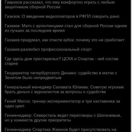
Гавриков рассказал, что ему комфортно играть с любым
защитником сборной России
Газизов: О введении видеоповторов в РФПЛ говорить рано
Газзаев: Матч с аргентинцами стал для сборной России одним
из лучших за последнее время
Газзаев придумал, как спасти кубок: почему это не сработает
Газзаев разлюбил профессиональный спорт
Где здесь дом престарелых? ЦСКА и Спартак - чей состав
старее
Гендиректор петербургского Динамо: судейство в матче с
Зенитом было непредвзятым
Генеральный менеджер Салавата Юлаева: Советую игрокам
брать деньги с журналистов за вопросы о судействе
Гений Месси, тренер-экспериментатор и три наставника за
один цикл
Генменеджер: Северсталь ведет переговоры с Шипачевым,
но у хоккеиста другие приоритеты
Генменеджер Спартака Жамнов будет присутствовать на