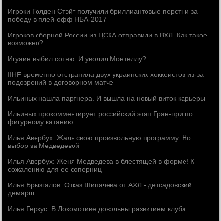
Игроки Голден Стэйт получили бриллиантовые перстни за
победу в плей-офф НБА-2017
Игроков сборной России из ЦСКА отправили в ВХЛ. Как такое
возможно?
Игуаин выбил сотню. И уволил Монтеллу?
IIHF временно отстранила двух украинских хоккеистов из-за
подозрений в договорном матче
Ильиных нашла партнера. И вышла на новый виток карьеры
Ильиных прокомментирует российский этап Гран-при по
фигурному катанию
Илья Авербух: Жаль свою произвольную программу. Но
выбор за Медведевой
Илья Авербух: Женя Медведева в блестящей в форме! К
сожалению для ее соперниц
Илья Брызгалов: Отказ Шипачева от АХЛ - детсадовский
демарш
Илья Геркус: В Локомотиве довольны развитием клуба