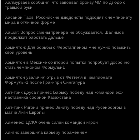
Халмурзаев сообщил, что завоевал бронзу ЧМ по дзюдо с
травмой руки
Хасанби Таов: Российские дзюдоисты подходят к чемпионату
мира в отличной форме
Хашиг: Вопрос смены тренера не обсуждается, Шалимов
продолжит работать дальше
Хэмилтон: Для борьбы с Ферстаппеном мне нужно повысить
свой уровень
Хэмилтон в Мексике со второй попытки попробует досрочно
стать чемпионом Формулы-1
Хэмилтон увеличил отрыв от Феттеля в чемпионате
Формулы-1 после Гран-при Сингапура
Хет-трик Доуса принес Барысу победу над командой экс-
наставника сборной Казахстана
Хет-трик Ригони принес Зениту победу над Русенборгом в
матче Лиги Европы
Хименес: ЦСКА очень силен командой игрой
Хингис завершила карьеру поражением