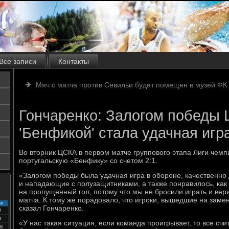
Все записи
Контакты
Мяч с матча против Севильи будет помещен в музей ФК
Гончаренко: Залогом победы
'Бенфикой' стала удачная игр
Во вторник ЦСКА в первом матче группового этапа Лиги чем
португальскую «Бенфику» со счетом 2:1.
«Залогом победы была удачная игра в обороне, качественно 
и нападающие с полузащитниками, а также понравилось, как
на пропущенный гол, потому что мы не бросили играть и вер
матча. К тому же порадовало, что игроки, вышедшие на заме
с
сказал Гончаренко.
2
9
«У нас такая ситуация, если команда проигрывает, то все счи
6