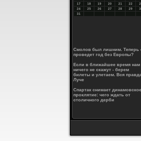
17
18
19
20
21
22
2
24
25
26
27
28
29
3
31
Смолов был лишним. Теперь 
проведет год без Европы?
Если в ближайшее время нам
ничего не скажут - берем
билеты и улетаем. Вся правд
Луче
Спартак снимает динамовско
проклятие: чего ждать от
столичного дерби