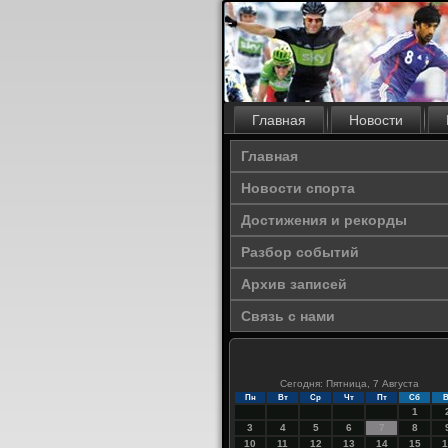
Главная
Новости
Главная
Новости спорта
Достижения и рекорды
Разбор событий
Архив записей
Связь с нами
Сегодня: Пятница, 7 Августа
Пн
Вт
Ср
Чт
Пт
Сб
В
1
3
4
5
6
7
8
10
11
12
13
14
15
1