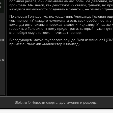
большой резерв, они оказывали на нас большое давление, но
3
проиграть. Мы знали, как действуют их связки, фланги, но пр
0
находила возможности создавать моменты», — отметил трен
По словам Гончаренко, полузащитник Александр Головин еще
чемпионов. «У каждого чемпионата есть свои особенности, у 
команды интенсивны и перехватывают инициативу. У нас же 
говорить о Головине, к нему придет ритм, который нужен для
это пойдет ему в плюс», — считает тренер.
он
В следующем матче группового раунда Лиги чемпионов ЦСКА
примет английский «Манчестер Юнайтед».
а о
е
Sfokr.ru © Новости спорта, достижения и рекорды.