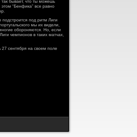
 так бывает, что ты можешь
и этом “Бенфика” все равно
ер.
 подстроится под ритм Лиги
португальского мы их видели,
многие обороняются. Но, если
 Лиги чемпионов в таких матчах,
 27 сентября на своем поле