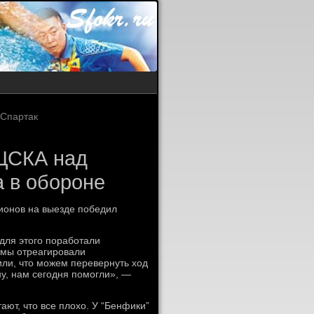
 Спартак
 ЦСКА над
а в обороне
пионов на выезде победил
для этого поработали
 мы отреагировали
или, что можем перевернуть ход
ну, нам сегодня помогли», —
тают, что все плохо. У “Бенфики”