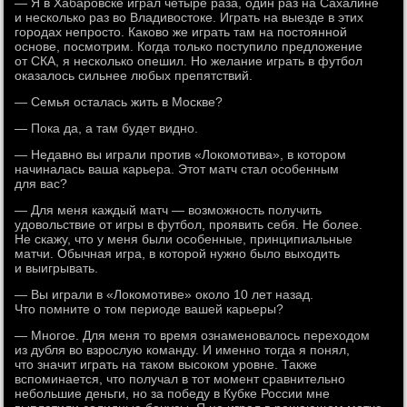
— Я в Хабаровске играл четыре раза, один раз на Сахалине
и несколько раз во Владивостоке. Играть на выезде в этих
городах непросто. Каково же играть там на постоянной
основе, посмотрим. Когда только поступило предложение
от СКА, я несколько опешил. Но желание играть в футбол
оказалось сильнее любых препятствий.
— Семья осталась жить в Москве?
— Пока да, а там будет видно.
— Недавно вы играли против «Локомотива», в котором
начиналась ваша карьера. Этот матч стал особенным
для вас?
— Для меня каждый матч — возможность получить
удовольствие от игры в футбол, проявить себя. Не более.
Не скажу, что у меня были особенные, принципиальные
матчи. Обычная игра, в которой нужно было выходить
и выигрывать.
— Вы играли в «Локомотиве» около 10 лет назад.
Что помните о том периоде вашей карьеры?
— Многое. Для меня то время ознаменовалось переходом
из дубля во взрослую команду. И именно тогда я понял,
что значит играть на таком высоком уровне. Также
вспоминается, что получал в тот момент сравнительно
небольшие деньги, но за победу в Кубке России мне