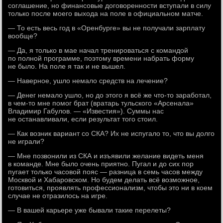
соглашение, но финансовые договоренности вступали в силу
только после моего выхода на поле в официальном матче.
— То есть весь год в «Оренбурге» вы не получали зарплату
вообще?
— Да, я только в мае начал тренироваться с командой
по полной программе, поэтому времени набрать форму
не было. На поле я так и не вышел.
— Наверное, ушло немало средств на лечение?
— Денег немало ушло, но до этого я всё же что-то заработал,
в чем-то мне помог брат (вратарь тульского «Арсенала»
Владимир Габулов. — «Известия»). Суммы нас
не останавливали, если результат того стоил.
— Как возник вариант со СКА? Их не испугало то, что вы долго
не играли?
— Мне позвонили из СКА и изъявили желание видеть меня
в команде. Мне было очень приятно. Пугал и до сих пор
пугает только часовой пояс — разница в семь часов между
Москвой и Хабаровском. Но будем делать всё возможное,
готовиться, проявлять профессионализм, чтобы это ни в коем
случае не отразилось на игре.
— В вашей карьере уже бывали такие перелеты?