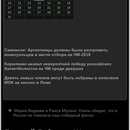
10
11
12
13
14
15
16
17
18
19
20
21
22
23
24
25
26
27
28
29
30
31
Сампаоли: Аргентинцы должны были разгромить
венесуэльцев в матче отбора на ЧМ-2018
Кириленко назвал невероятной победу российских
баскетболисток на ЧМ среди девушек
Девять новых членов могут быть избраны в исполком
МОК на сессии в Лиме
Мария Вадеева и Раиса Мусина: Очень обидно, что в
России не показали наш победный финал