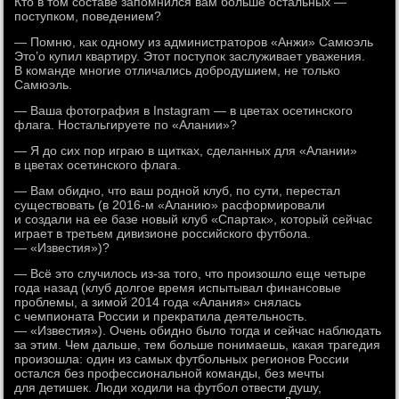
Кто в том составе запомнился вам больше остальных —
поступком, поведением?
— Помню, как одному из администраторов «Анжи» Самюэль
Это’о купил квартиру. Этот поступок заслуживает уважения.
В команде многие отличались добродушием, не только
Самюэль.
— Ваша фотография в Instagram — в цветах осетинского
флага. Ностальгируете по «Алании»?
— Я до сих пор играю в щитках, сделанных для «Алании»
в цветах осетинского флага.
— Вам обидно, что ваш родной клуб, по сути, перестал
существовать (в 2016-м «Аланию» расформировали
и создали на ее базе новый клуб «Спартак», который сейчас
играет в третьем дивизионе российского футбола.
— «Известия»)?
— Всё это случилось из-за того, что произошло еще четыре
года назад (клуб долгое время испытывал финансовые
проблемы, а зимой 2014 года «Алания» снялась
с чемпионата России и прекратила деятельность.
— «Известия»). Очень обидно было тогда и сейчас наблюдать
за этим. Чем дальше, тем больше понимаешь, какая трагедия
произошла: один из самых футбольных регионов России
остался без профессиональной команды, без мечты
для детишек. Люди ходили на футбол отвести душу,