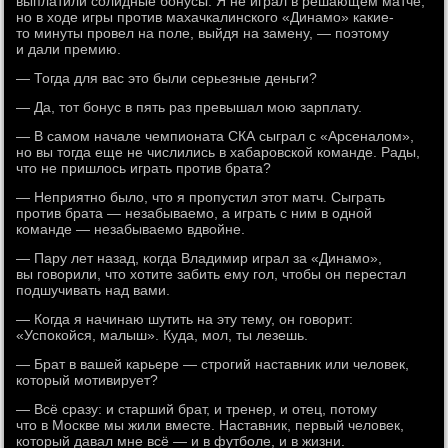
выплатили солидные бонусы. Я не играл в решающем матче,
но в ходе игры против махачкалинского «Динамо» какие-
то минуты провел на поле, выйдя на замену, — поэтому
и дали премию.
— Тогда для вас это были серьезные деньги?
— Да, тот бонус в пять раз превышал мою зарплату.
— В самом начале чемпионата СКА сыграл с «Арсеналом»,
но вы тогда еще не числились в хабаровской команде. Рады,
что не пришлось играть против брата?
— Неприятно было, что я пропустил этот матч. Сыграть
против брата — незабываемо, а играть с ним в одной
команде — незабываемо вдвойне.
— Пару лет назад, когда Владимир играл за «Динамо»,
вы говорили, что хотите забить ему гол, чтобы он перестал
подшучивать над вами.
— Когда я начинаю шутить на эту тему, он говорит:
«Успокойся, малыш». Куда, мол, ты лезешь.
— Брат в вашей карьере — строгий наставник или человек,
который мотивирует?
— Всё сразу: и старший брат, и тренер, и отец, потому
что в Москве мы жили вместе. Наставник, первый человек,
который давал мне всё — и в футболе, и в жизни.