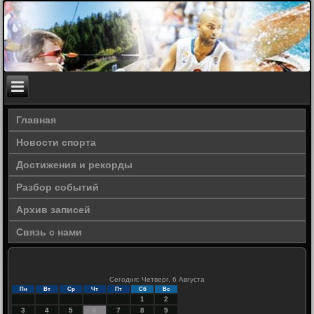
Главная
Новости спорта
Достижения и рекорды
Разбор событий
Архив записей
Связь с нами
Сегодня: Четверг, 6 Августа
Пн
Вт
Ср
Чт
Пт
Сб
Вс
1
2
3
4
5
6
7
8
9