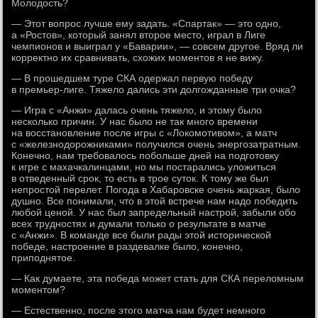
Молодость?
— Этот вопрос лучше ему задать. «Спартак» — это одно,
а «Ростов», который занял второе место, играл в Лиге
чемпионов и выиграл у «Баварии», — совсем другое. Вряд ли
корректно их сравнивать, схожих моментов я не вижу.
— В прошедшем туре СКА одержал первую победу
в премьер-лиге. Тяжело дались эти долгожданные три очка?
— Игра с «Анжи» далась очень тяжело, и этому было
несколько причин. У нас было не так много времени
на восстановление после игры с «Локомотивом», а матч
с «железнодорожниками» получился очень энергозатратным.
Конечно, нам требовалось побольше дней на подготовку
к игре с махачкалинцами, но мы постарались уложиться
в отведенный срок, то есть в трое суток. К тому же был
непростой перелет. Погода в Хабаровске очень жаркая, было
душно. Все понимали, что в этой встрече нам надо победить
любой ценой. У нас был запредельный настрой, забыли обо
всех трудностях и думали только о результате в матче
с «Анжи». В команде все были рады этой исторической
победе, настроение в раздевалке было, конечно,
приподнятое.
— Как думаете, эта победа может стать для СКА переломным
моментом?
— Естественно, после этого матча нам будет немного