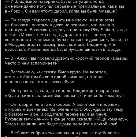
— У Владимира наверняка были ситуации, когда
он неожиданно получал серьезные премиальные, как и вы
в «Локо». Он вам что-то дарил, когда вы были младше?
— Он всегда старался дарить мне что-то, но при этом
не баловать, поэтому я даже не вспомню, что именно
он покупал. Возможно, игровую приставку Play Station, когда
я жил в Моздоке. Но всегда дарил что-то — по мере
возможности. Например, бутсы раньше в диковинку были, а я
в Моздоке играл в «козырных», которые Владимир мне
присылал. У меня всегда были лучшие шиповки в городе.
— В «Анжи» вы провели довольно короткий период карьеры.
Часто о нем вспоминаете?
— Вспоминаю, как сказку. Было круто. Не верится,
что мы с братом были в одной команде, но тогда
я не осознавал это так, как сейчас.
— Мне рассказывали, что иногда Владимир говорил вам:
«Хватит сидеть на скамейке запасных, ищи себе команду».
— Он говорил не в такой форме. У меня были проблемы
с игровым временем. Мы очень много обсуждали эту тему
с братом — и он, и родители переживали за меня.
Руководители «Анжи» в конце года сказали: «Ищи команду».
Тогда и решили, что будет лучше перейти в другой клуб.
— В «Анжи» собрались совершенно разные футболисты.