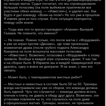
на четыре матча. Судья посчитал, что мы спровоцировали
большую потасовку (на поле выбежали практически все
участники обеих команд. — «Известия»), и удалил нас. Как
будто я дал команду: «Всем на поле!» Но это уже в прошлом.
Я извлек урок из того случая. Если ситуация повторится,
поведу себя иначе.
— Тогда вам что-то кричал президент «Алании» Валерий
Газзаев. Не помните, что именно?
— Не помню. Помню только, что после матча с «Мордовией»
я уже не играл против «Динамо», где тоже произошла
знаменитая драка (после грубого подката Александра
Кокорина на поле вспыхнула массовая потасовка.
— «Известия»). Возможно, потасовка с «Мордовией» к этому
привела. Вообще в каждой игре случались драки. У нас так
и на сборах было. В Израиле мы в каждой товарищеской игре
дрались, одну и вовсе не доиграли. Я не знаю, с чем это
связать.
— Может быть, с темпераментом местных ребят?
— Местных и неместных в составе было 50 на 50. Тренеры
всегда настраивали нас уже со сборов, что команда должна
быть единой. Чуть что случается — команда должна встать
плечом к плечу, не давать в обиду друг друга. Возможно, эти
установки повлияли на то, что случалось на поле даже
в официальных матчах. Тренеры, конечно, не призывали