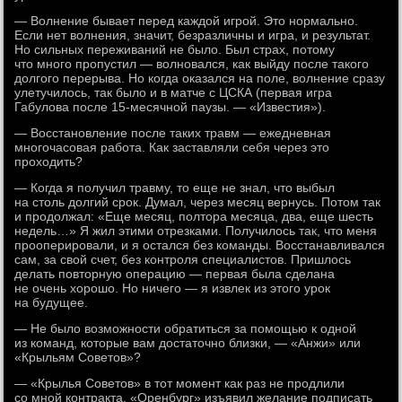
— Волнение бывает перед каждой игрой. Это нормально.
Если нет волнения, значит, безразличны и игра, и результат.
Но сильных переживаний не было. Был страх, потому
что много пропустил — волновался, как выйду после такого
долгого перерыва. Но когда оказался на поле, волнение сразу
улетучилось, так было и в матче с ЦСКА (первая игра
Габулова после 15-месячной паузы. — «Известия»).
— Восстановление после таких травм — ежедневная
многочасовая работа. Как заставляли себя через это
проходить?
— Когда я получил травму, то еще не знал, что выбыл
на столь долгий срок. Думал, через месяц вернусь. Потом так
и продолжал: «Еще месяц, полтора месяца, два, еще шесть
недель…» Я жил этими отрезками. Получилось так, что меня
прооперировали, и я остался без команды. Восстанавливался
сам, за свой счет, без контроля специалистов. Пришлось
делать повторную операцию — первая была сделана
не очень хорошо. Но ничего — я извлек из этого урок
на будущее.
— Не было возможности обратиться за помощью к одной
из команд, которые вам достаточно близки, — «Анжи» или
«Крыльям Советов»?
— «Крылья Советов» в тот момент как раз не продлили
со мной контракта. «Оренбург» изъявил желание подписать