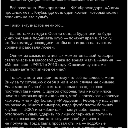
— Всё возможно. Есть примеры — ФК «Краснодар», «Анжи»
прошлых лет… Клубы, где есть один хозяин, который может
повлиять на его судьбу.
— Таких энтузиастов немного…
— Да, но такие люди в Осетии есть, а будет или не будет
у них желание поднимать клуб — покажет время. Я хочу,
чтобы команду возродили, чтобы она играла на высоком
уровне и радовала людей.
— Одним из самых негативных моментов вашей карьеры
стало участие в массовой драке во время матча «Алания» —
«Мордовия» в РФПЛ в 2013 году. С какими чувствами
вспоминаете тот эпизод сейчас?
— Только с негативными, потому что всё началось с меня.
Вину за ту ситуацию с себя я ни в коем случае не снимаю.
Если можно было бы отмотать время назад, я точно
поступил бы иначе. С другой стороны, там не случилось
ничего настолько криминального, чтобы показывать красную
карточку мне и футболисту «Мордовии». Рефери у нас судят
по-разному. Много примеров, когда футболисты больших
клубов — ЦСКА или «Зенита» — могут себе позволить
оттолкнуть судью, ударить по лицу соперника и получить
за это только желтую карточку или вообще ничего
не получить. Тогда была простая стычка — подобные
случаются в каждой игре, но нас в итоге дисквалифицировали