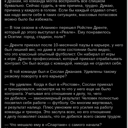
к дракам, но команда могла воспринять всё слишком
буквально. Сейчас судить, в чем причина, трудно. Думаю,
причина у каждого в голове. Если бы каждый отдавал отчет,
как надо вести себя в таких ситуациях, массовых потасовок
можно было бы избежать.
— В том сезоне в «Аланию» перешел Ройстен Дренте,
который до этого выступал в «Реале». Ему понравилось
в Осетии: город, стадион, поле?
— Дренте приехал после 10-месячной паузы в карьере, у него
был лишний вес, но даже в этом состоянии было видно,
что это классный опытный футболист. Он набирал от игры
к игре. Дренте профессионал, который приехал отрабатывать
контракт. Он был всегда с командой, никогда не отделял себя.
— В той команде был и Сослан Джанаев. Удивлены такому
резкому повороту в его карьере?
— Не удивлен. Когда я был в «Ростове», Сослан приехал
и тренировался, несмотря на то что у него еще не было
контракта. Учитывая его отношение к делу, то, чего
он добился, — закономерный результат. Человек полностью
посвятил себя работе — футболу. Он многим жертвовал,
и результат налицо. Плюс умножим его усилия на работу
команды и тренера. Это заслуга всех, но его отношение
к делу позволяет сказать, что он добился всего своим трудом.
— Что мешало ему в «Спартаке» с самого начала?