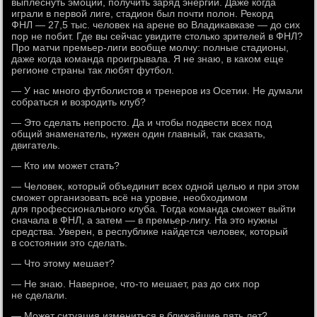
выплеснуть эмоции, получить заряд энергии. Даже когда
играли в первой лиге, стадион был почти полон. Рекорд
ФНЛ — 27,5 тыс. человек на арене во Владикавказе — до сих
пор не побит. Где вы сейчас увидите столько зрителей в ФНЛ?
Про матчи премьер-лиги вообще молчу: полные стадионы,
даже когда команда проигрывала. Я не знаю, в каком еще
регионе страны так любят футбол.
— У нас много футболистов и тренеров из Осетии. Не думали
собраться и возродить клуб?
— Это сделать непросто. Да и чтобы подвести всех под
общий знаменатель, нужен один главный, так сказать,
двигатель.
— Кто им может стать?
— Человек, который объединит всех одной целью и при этом
сможет организовать всё на уровне, необходимом
для профессионального клуба. Тогда команда сможет выйти
сначала в ФНЛ, а затем — в премьер-лигу. На это нужны
средства. Уверен, в республике найдется человек, который
в состоянии это сделать.
— Что этому мешает?
— Не знаю. Наверное, что-то мешает, раз до сих пор
не сделали.
— Может ситуация измениться в ближайшие пять лет?