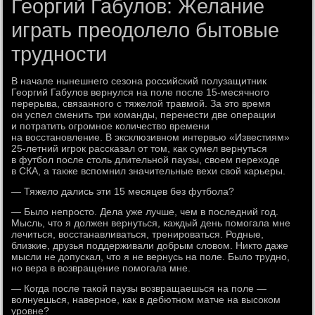
Георгий Габулов: Желание
играть преодолело бытовые
трудности
В начале нынешнего сезона российский полузащитник
Георгий Габулов вернулся на поле после 15-месячного
перерыва, связанного с тяжелой травмой. За это время
он успел сменить три команды, перенести две операции
и потратить огромное количество времени
на восстановление. В эксклюзивном интервью «Известиям»
25-летний игрок рассказал от том, как сумел вернуться
в футбол после столь длительной паузы, своем переходе
в СКА, а также вспомнил значительные вехи свой карьеры.
— Тяжело дались эти 15 месяцев без футбола?
— Было непросто. Дела уже лучше, чем в последний год.
Мысль, что я должен вернуться, каждый день помогала мне
лечиться, восстанавливаться, тренироваться. Родные,
близкие, друзья поддерживали добрым словом. Никто даже
мысли не допускал, что я не вернусь на поле. Было трудно,
но вера в возвращение помогала мне.
— Когда после такой паузы возвращаешься на поле —
волнуешься, наверное, как в дебютном матче на высоком
уровне?