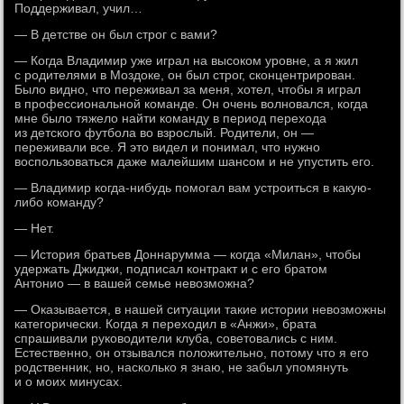
Поддерживал, учил…
— В детстве он был строг с вами?
— Когда Владимир уже играл на высоком уровне, а я жил
с родителями в Моздоке, он был строг, сконцентрирован.
Было видно, что переживал за меня, хотел, чтобы я играл
в профессиональной команде. Он очень волновался, когда
мне было тяжело найти команду в период перехода
из детского футбола во взрослый. Родители, он —
переживали все. Я это видел и понимал, что нужно
воспользоваться даже малейшим шансом и не упустить его.
— Владимир когда-нибудь помогал вам устроиться в какую-
либо команду?
— Нет.
— История братьев Доннарумма — когда «Милан», чтобы
удержать Джиджи, подписал контракт и с его братом
Антонио — в вашей семье невозможна?
— Оказывается, в нашей ситуации такие истории невозможны
категорически. Когда я переходил в «Анжи», брата
спрашивали руководители клуба, советовались с ним.
Естественно, он отзывался положительно, потому что я его
родственник, но, насколько я знаю, не забыл упомянуть
и о моих минусах.