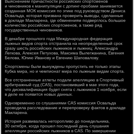
Выяснением причастности российских спортсменов
и чиновников к манипуляции с допинг-пробами занимается
созданная МОК комиссия по этике под руководством Дениса
Освальда, которая призвана проверить выводы, сделанные
в докладе Макларена, где обвинениям подверглось большое
количество российских спортсменов, а также ряд
государственных чиновников.
В декабре прошлого года Международная федерация
лыжных видов спорта отстранила на неопределенный срок
сразу шесть российских лыжников и лыжниц: Александра
Легкова, Алексея Петухова, Максима Вылегжанина, Евгения
Белова, Юлию Иванову и Евгению Шаповалову.
Спортсмены были вынуждены пропустить не только этапы
Кубка мира, но и чемпионат мира по лыжным видам спорта.
Все отстраненные атлеты подали апелляцию в Спортивный
арбитражный суд (CAS), постановивший в мае этого года,
что дисквалификация будет снята с лыжников 1 ноября, если
в деле не появится новых данных.
Одновременно со слушаниями CAS комиссия Освальда
проводила расследование и перепроверку фактов в докладе
Макларена.
История развивалась неторопливо до понедельника,
30 октября, когда прошел последний день слушания
апелляции российских лыжников в CAS. По завершении