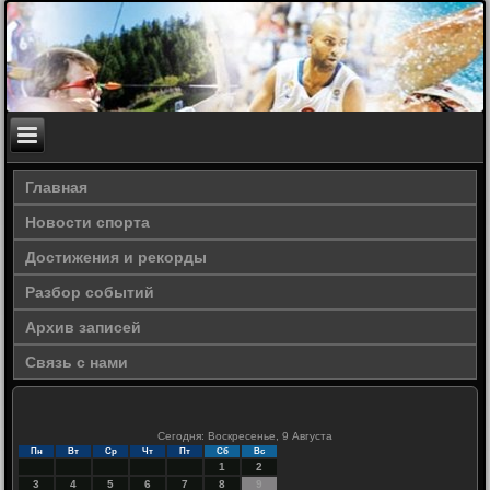
Главная
Новости спорта
Достижения и рекорды
Разбор событий
Архив записей
Связь с нами
Сегодня: Воскресенье, 9 Августа
Пн
Вт
Ср
Чт
Пт
Сб
Вс
1
2
3
4
5
6
7
8
9