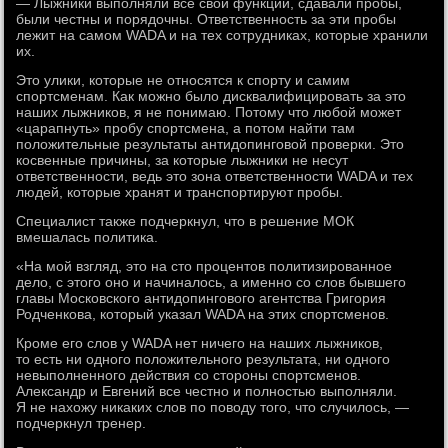
— Лыжники выполняли все свои функции, сдавали пробы,
были честны и порядочны. Ответственность за эти пробы
лежит на самом WADA и на тех сотрудниках, которые хранили
их.
Это улики, которые не относятся к спорту и самим
спортсменам. Как можно было дисквалифицировать за это
наших лыжников, я не понимаю. Потому что любой может
«царапнуть» пробу спортсмена, а потом найти там
положительные результаты антидопинговой проверки. Это
косвенные причины, за которые лыжники не несут
ответственности, ведь это зона ответственности WADA и тех
людей, которые хранят и транспортируют пробы.
Специалист также подчеркнул, что в решение МОК
вмешалась политика.
«На мой взгляд, это на сто процентов политизированное
дело, с этого оно и начиналось, а именно со слов бывшего
главы Московского антидопингового агентства Григория
Родченкова, который указал WADA на этих спортсменов.
Кроме его слов у WADA нет ничего на наших лыжников,
то есть ни одного положительного результата, ни одного
невыполненного действия со стороны спортсменов.
Александр и Евгений все честно и полностью выполняли.
Я не нахожу никаких слов по поводу того, что случилось, —
подчеркнул тренер.