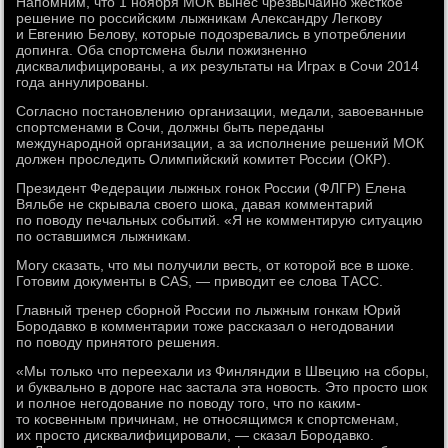
Напомним, что 1 ноября МОК вынес чрезвычайно жесткое
решение по российским лыжникам Александру Легкову
и Евгению Белову, которые подозревались в употреблении
допинга. Оба спортсмена были пожизненно
дисквалифицированы, а их результаты на Играх в Сочи 2014
года аннулированы.
Согласно постановлению организации, медали, завоеванные
спортсменами в Сочи, должны быть переданы
международной организации, а за исполнение решений МОК
должен проследить Олимпийский комитет России (ОКР).
Президент Федерации лыжных гонок России (ФЛГР) Елена
Вяльбе не скрывала своего шока, давая комментарий
по поводу печальных событий. «Я не комментирую ситуацию
по оставшимся лыжникам.
Могу сказать, что мы получили весть, от которой все в шоке.
Готовим документы в CAS, — приводит ее слова ТАСС.
Главный тренер сборной России по лыжным гонкам Юрий
Бородавко в комментарии тоже рассказал о негодовании
по поводу принятого решения.
«Мы только что переехали из Финляндии в Швецию на сборы,
и буквально в дороге нас застала эта новость. Это просто шок
и полное негодование по поводу того, что по каким-
то косвенным причинам, не относящимся к спортсменам,
их просто дисквалифицировали, — сказал Бородавко.