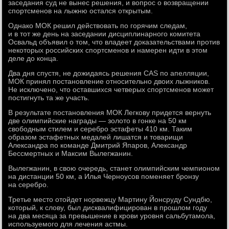
заседания суд не вынес решения, и вопрос о возвращении
спортсменов на лыжню остался открытым.
Однако МОК решил действовать по горячим следам,
и в тот же день на заседании дисциплинарного комитета
Освальд объявил о том, что владеет доказательствами против
некоторых российских спортсменов и намерен идти в этом
деле до конца.
Два дня спустя, не дожидаясь решения CAS по апелляции,
МОК принял постановление относительно двоих лыжников.
Не исключено, что оставшихся четверых спортсменов может
постигнуть та же участь.
В результате постановления МОК Легкову придется вернуть
две олимпийские награды — золото в гонке на 50 км
свободным стилем и серебро эстафеты 410 км. Таким
образом эстафетных медалей лишатся и товарищи
Александра по команде Дмитрий Япаров, Александр
Бессмертных и Максим Вылегжанин.
Вылегжанин, в свою очередь, станет олимпийским чемпионом
на дистанции 50 км, а Илья Черноусов поменяет бронзу
на серебро.
Третье место отойдет норвежцу Мартину Йонсруду Сундбю,
который, к слову, был дисквалифицирован в прошлом году
на два месяца за превышение в крови уровня сальбутамола,
используемого для лечения астмы.