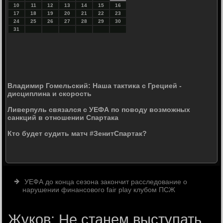
10
11
12
13
14
15
16
17
18
19
20
21
22
23
24
25
26
27
28
29
30
31
Владимир Гомельский: Наша тактика с Грецией -
дисциплина и скорость
Ливерпуль связался с УЕФА по поводу возможных
санкций в отношении Спартака
Кто будет судить матч #ЗенитСпартак?
УЕФА до конца сезона закончит расследование о
нарушении финансового fair play клубом ПСЖ
Жуков: Не станем выступать