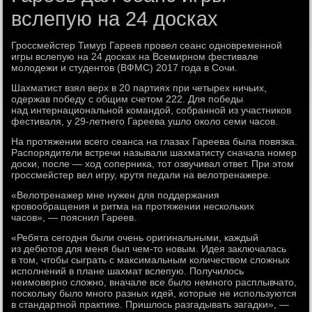
вслепую на 24 досках
Гроссмейстер Тимур Гареев провел сеанс одновременной
игры вслепую на 24 досках на Всемирном фестивале
молодежи и студентов (ВФМС) 2017 года в Сочи.
Шахматист взял верх в 20 партиях при четырех ничьих,
одержав победу с общим счетом 222. Для победы
над интернациональной командой, собранной из участников
фестиваля, у 29-летнего Гареева ушло около семи часов.
На протяжении всего сеанса на глазах Гареева была повязка.
Распорядители встречи называли шахматисту сначала номер
доски, после — ход соперника, тот озвучивал ответ. При этом
гроссмейстер вел игру, крутя педали на велотренажере.
«Велотренажер мне нужен для поддержания
кровообращения и ритма на протяжении нескольких
часов», — пояснил Гареев.
«Ребята сегодня были очень оригинальными, каждый
из дебютов для меня был чем-то новым. Идея заключалась
в том, чтобы сыграть с максимальным количеством сложных
исполнений в плане шахмат вслепую. Получилось
неимоверно сложно, вначале все было немного расплывчато,
поскольку было много разных идей, которые не используются
в стандартной практике. Пришлось разгадывать загадки», —