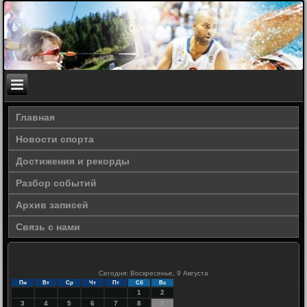
Главная
Новости спорта
Достижения и рекорды
Разбор событий
Архив записей
Связь с нами
Сегодня: Воскресенье, 9 Августа
Пн
Вт
Ср
Чт
Пт
Сб
Вс
1
2
3
4
5
6
7
8
9