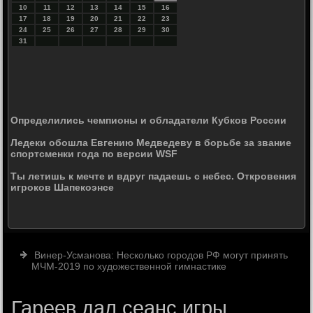
10
11
12
13
14
15
16
17
18
19
20
21
22
23
24
25
26
27
28
29
30
31
Определились чемпионы и обладатели Кубков России
Ледеки обошла Евгению Медведеву в борьбе за звание
спортсменки года по версии WSF
Ты летишь к мечте и вдруг падаешь с небес. Откровения
игроков Шапекоэнсе
Винер-Усманова: Несколько городов РФ могут принять
МЧМ-2019 по художественной гимнастике
Гареев дал сеанс игры