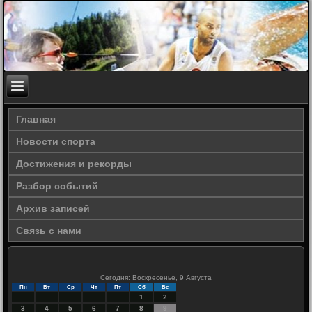
Главная
Новости спорта
Достижения и рекорды
Разбор событий
Архив записей
Связь с нами
Сегодня: Воскресенье, 9 Августа
Пн
Вт
Ср
Чт
Пт
Сб
Вс
1
2
3
4
5
6
7
8
9