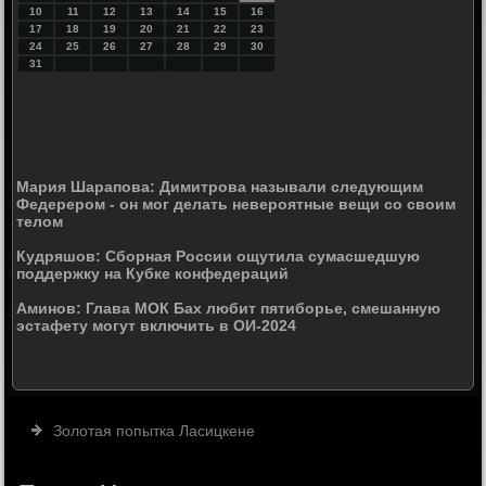
10
11
12
13
14
15
16
17
18
19
20
21
22
23
24
25
26
27
28
29
30
31
Мария Шарапова: Димитрова называли следующим
Федерером - он мог делать невероятные вещи со своим
телом
Кудряшов: Сборная России ощутила сумасшедшую
поддержку на Кубке конфедераций
Аминов: Глава МОК Бах любит пятиборье, смешанную
эстафету могут включить в ОИ-2024
Золотая попытка Ласицкене