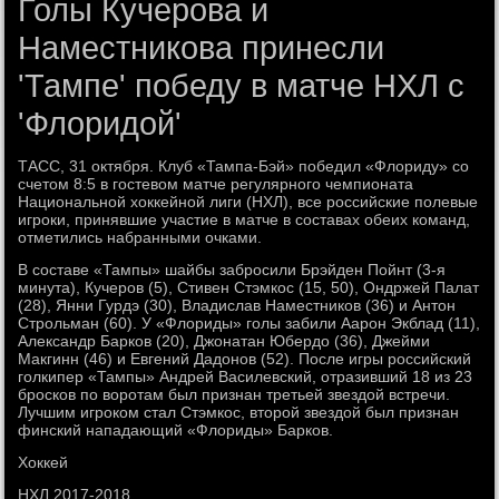
Голы Кучерова и
Наместникова принесли
'Тампе' победу в матче НХЛ с
'Флоридой'
ТАСС, 31 октября. Клуб «Тампа-Бэй» победил «Флориду» со
счетом 8:5 в гостевом матче регулярного чемпионата
Национальной хоккейной лиги (НХЛ), все российские полевые
игроки, принявшие участие в матче в составах обеих команд,
отметились набранными очками.
В составе «Тампы» шайбы забросили Брэйден Пойнт (3-я
минута), Кучеров (5), Стивен Стэмкос (15, 50), Ондржей Палат
(28), Янни Гурдэ (30), Владислав Наместников (36) и Антон
Строльман (60). У «Флориды» голы забили Аарон Экблад (11),
Александр Барков (20), Джонатан Юбердо (36), Джейми
Макгинн (46) и Евгений Дадонов (52). После игры российский
голкипер «Тампы» Андрей Василевский, отразивший 18 из 23
бросков по воротам был признан третьей звездой встречи.
Лучшим игроком стал Стэмкос, второй звездой был признан
финский нападающий «Флориды» Барков.
Хоккей
НХЛ 2017-2018