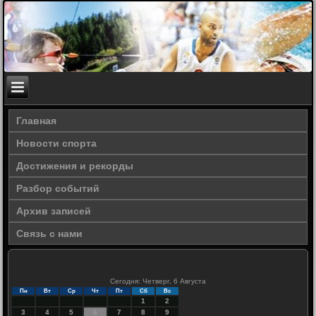
Главная
Новости спорта
Достижения и рекорды
Разбор событий
Архив записей
Связь с нами
Сегодня: Четверг, 6 Августа
Пн
Вт
Ср
Чт
Пт
Сб
Вс
1
2
3
4
5
6
7
8
9