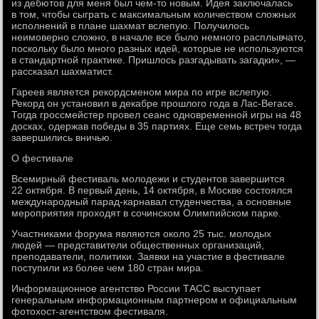
из дебютов для меня был чем-то новым. Идея заключалась
в том, чтобы сыграть с максимальным количеством сложных
исполнений в плане шахмат вслепую. Получилось
неимоверно сложно, в начале все было немного расплывчато,
поскольку было много разных идей, которые не используются
в стандартной практике. Пришлось разгадывать загадки», —
рассказал шахматист.
Гареев является рекордсменом мира по игре вслепую.
Рекорд он установил в декабре прошлого года в Лас-Вегасе.
Тогда гроссмейстер провел сеанс одновременной игры на 48
досках, одержав победы в 35 партиях. Еще семь встреч тогда
завершились вничью.
О фестивале
Всемирный фестиваль молодежи и студентов завершится
22 октября. В первый день, 14 октября, в Москве состоялся
международный парад-карнавал студенчества, а основные
мероприятия проходят в сочинском Олимпийском парке.
Участниками форума являются около 25 тыс. молодых
людей — представители общественных организаций,
преподаватели, политики. Заявки на участие в фестивале
поступили из более чем 180 стран мира.
Информационное агентство России ТАСС выступает
генеральным информационным партнером и официальным
фотохост-агентством фестиваля.