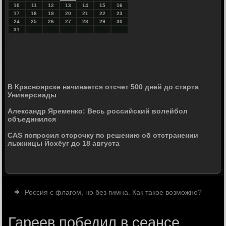
10
11
12
13
14
15
16
17
18
19
20
21
22
23
24
25
26
27
28
29
30
31
В Красноярске начинается отсчет 500 дней до старта
Универсиады
Александр Яременко: Весь российский волейбол
объединился
CAS попросил отсрочку по решению об отстранении
лыжницы Йохёуг до 18 августа
Россия с флагом, но без гимна. Как такое возможно?
Гареев победил в сеансе