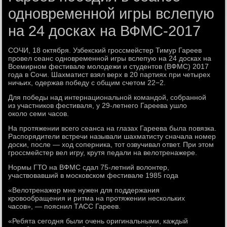
одновременной игры вслепую
на 24 досках на ВФМС-2017
СОЧИ, 18 октября. Узбекский гроссмейстер Тимур Гареев
провел сеанс одновременной игры вслепую на 24 досках на
Всемирном фестивале молодежи и студентов (ВФМС) 2017
года в Сочи. Шахматист взял верх в 20 партиях при четырех
ничьих, одержав победу с общим счетом 22−2.
Для победы над интернациональной командой, собранной
из участников фестиваля, у 29-летнего Гареева ушло
около семи часов.
На протяжении всего сеанса на глазах Гареева была повязка.
Распорядители встречи называли шахматисту сначала номер
доски, после — ход соперника, тот озвучивал ответ. При этом
гроссмейстер вел игру, крутя педали на велотренажере.
Нормы ГТО на ВФМС сдал 75-летний волонтер,
участвовавший в московском фестивале 1985 года
«Велотренажер мне нужен для поддержания
кровообращения и ритма на протяжении нескольких
часов», — пояснил ТАСС Гареев.
«Ребята сегодня были очень оригинальными, каждый