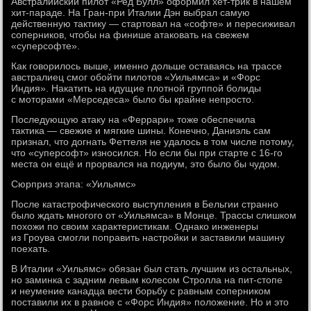
Австралийский пилот «Ред Булл» оформил хет-трик в нашем
хит-параде. На Гран-при Италии Дэн выбрал самую
действенную тактику — стартовал на «софте» и пересиживал
соперников, чтобы на финише атаковать на свежем
«суперсофте».
Как говорилось выше, именно дольше оставаясь на трассе
австралиец смог обойти пилотов «Уильямса» и «Форс
Индия». Накатить на идущие плотной группой болиды
с моторами «Мерседеса» было бы крайне непросто.
Последующую атаку на «Феррари» тоже обеспечила
тактика — свежие и мягкие шины. Конечно, Даниэль сам
признал, что догнать Феттеля не удалось в том числе потому,
что «суперсофт» износился. Но если бы при старте с 16-го
места он ещё и прорвался на подиум, это было бы чудом.
Сюрприз этапа: «Уильямс»
После катастрофического выступления в Бельгии странно
было ждать многого от «Уильямса» в Монце. Трассы слишком
похожи по своим характеристикам. Однако инженеры
из Гроува смогли поправить настройки и заставили машину
поехать.
В Италии «Уильямс» обязан был стать лучшим из остальных,
но заминка с задним левым колесом Стролла на пит-стопе
и неумение канадца вести борьбу с равным соперником
поставили их в равное с «Форс Индия» положение. Но и это