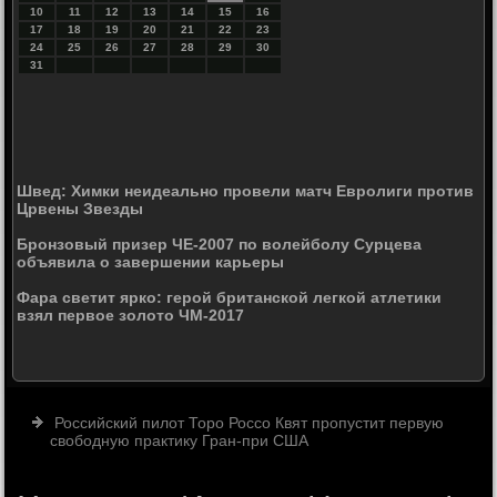
10
11
12
13
14
15
16
17
18
19
20
21
22
23
24
25
26
27
28
29
30
31
Швед: Химки неидеально провели матч Евролиги против
Црвены Звезды
Бронзовый призер ЧЕ-2007 по волейболу Сурцева
объявила о завершении карьеры
Фара светит ярко: герой британской легкой атлетики
взял первое золото ЧМ-2017
Российский пилот Торо Россо Квят пропустит первую
свободную практику Гран-при США