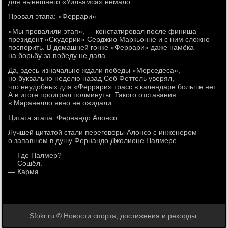
для нынешнего «Уильямса» немало.
Провал этапа: «Феррари»
«Мы провалили этап», — констатировал после финиша
президент «Скудерии» Серджио Маркьонне и с ним сложно
поспорить. В домашней гонке «Феррари» даже намёка
на борьбу за победу не дала.
Да, здесь изначально ждали победы «Мерседеса»,
но буквально неделю назад Себ Феттель уверял,
что неудобных для «Феррари» трасс в календаре больше нет.
А в итоге проиграл полминуты. Такого отставания
в Маранелло явно не ожидали.
Цитата этапа: Фернандо Алонсо
Лучшей цитатой стали переговоры Алонсо с инженером
о запавшем в душу Фернандо Джолионе Палмере.
— Где Палмер?
— Сошёл.
— Карма.
Sfokr.ru © Новости спорта, достижения и рекорды.