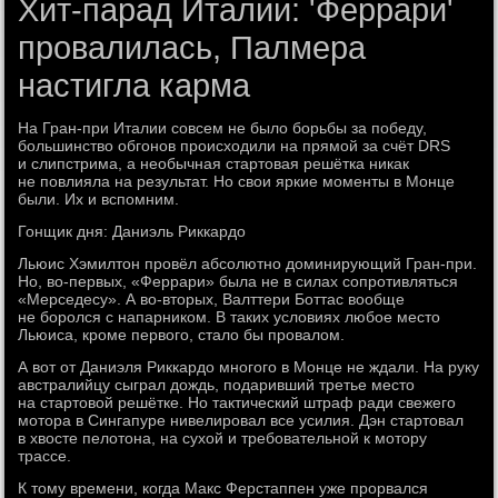
Хит-парад Италии: 'Феррари'
провалилась, Палмера
настигла карма
На Гран-при Италии совсем не было борьбы за победу,
большинство обгонов происходили на прямой за счёт DRS
и слипстрима, а необычная стартовая решётка никак
не повлияла на результат. Но свои яркие моменты в Монце
были. Их и вспомним.
Гонщик дня: Даниэль Риккардо
Льюис Хэмилтон провёл абсолютно доминирующий Гран-при.
Но, во-первых, «Феррари» была не в силах сопротивляться
«Мерседесу». А во-вторых, Валттери Боттас вообще
не боролся с напарником. В таких условиях любое место
Льюиса, кроме первого, стало бы провалом.
А вот от Даниэля Риккардо многого в Монце не ждали. На руку
австралийцу сыграл дождь, подаривший третье место
на стартовой решётке. Но тактический штраф ради свежего
мотора в Сингапуре нивелировал все усилия. Дэн стартовал
в хвосте пелотона, на сухой и требовательной к мотору
трассе.
К тому времени, когда Макс Ферстаппен уже прорвался