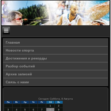
Главная
Новости спорта
Достижения и рекорды
Разбор событий
Архив записей
Связь с нами
Сегодня: Суббота, 8 Августа
Пн
Вт
Ср
Чт
Пт
Сб
Вс
1
2
3
4
5
6
7
8
9