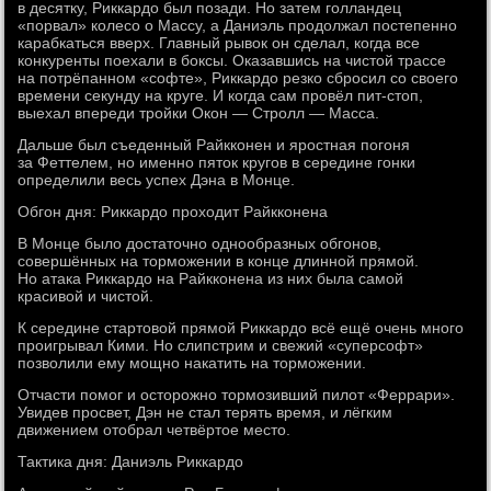
в десятку, Риккардо был позади. Но затем голландец
«порвал» колесо о Массу, а Даниэль продолжал постепенно
карабкаться вверх. Главный рывок он сделал, когда все
конкуренты поехали в боксы. Оказавшись на чистой трассе
на потрёпанном «софте», Риккардо резко сбросил со своего
времени секунду на круге. И когда сам провёл пит-стоп,
выехал впереди тройки Окон — Стролл — Масса.
Дальше был съеденный Райкконен и яростная погоня
за Феттелем, но именно пяток кругов в середине гонки
определили весь успех Дэна в Монце.
Обгон дня: Риккардо проходит Райкконена
В Монце было достаточно однообразных обгонов,
совершённых на торможении в конце длинной прямой.
Но атака Риккардо на Райкконена из них была самой
красивой и чистой.
К середине стартовой прямой Риккардо всё ещё очень много
проигрывал Кими. Но слипстрим и свежий «суперсофт»
позволили ему мощно накатить на торможении.
Отчасти помог и осторожно тормозивший пилот «Феррари».
Увидев просвет, Дэн не стал терять время, и лёгким
движением отобрал четвёртое место.
Тактика дня: Даниэль Риккардо