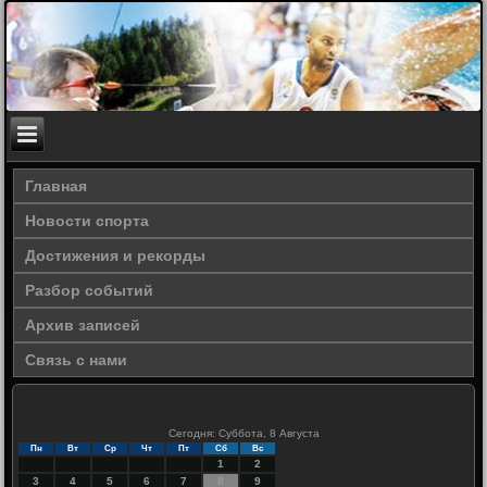
Главная
Новости спорта
Достижения и рекорды
Разбор событий
Архив записей
Связь с нами
Сегодня: Суббота, 8 Августа
Пн
Вт
Ср
Чт
Пт
Сб
Вс
1
2
3
4
5
6
7
8
9