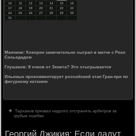
10
11
12
13
14
15
16
17
18
19
20
21
22
23
24
25
26
27
28
29
30
31
Манчини: Кокорин замечательно сыграл в матче с Реал
Сосьедадом
Глушаков: 8 очков от Зенита? Это отыгрывается
Ильиных прокомментирует российский этап Гран-при по
фигурному катанию
Тарханов призвал надолго отстранять арбитров за
грубые ошибки
Георгий Джикия: Если дадут