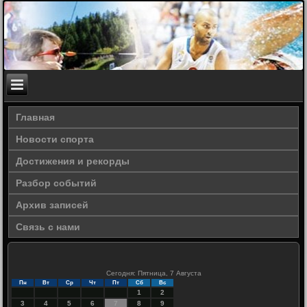
Главная
Новости спорта
Достижения и рекорды
Разбор событий
Архив записей
Связь с нами
Сегодня: Пятница, 7 Августа
Пн
Вт
Ср
Чт
Пт
Сб
Вс
1
2
3
4
5
6
7
8
9