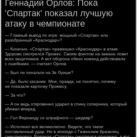
Геннадий Орлов: Пока
'Спартак' показал лучшую
атаку в чемпионате
— Главный вывод по игре: мощный «Спартак» или
разобранный «Краснодар»?
— Конечно, «Спартак» превзошел «Краснодар» в атаке.
Здорово смотрелся Промес. Своим финтом на замахе ловит
всех защитников. А вот оборона обеих команд действовала
с ошибками, — считает Орлов.
— Был ли пенальти на Зе Луише?
— Да, было касание. Мне, правда, не понятно, почему
не показали карточку Промесу.
— За что?
— А он ведь откровенно ударил в спину соперника, который
убежал вперед.
— Гол Фернанду со штрафного — шедевр?
— Исполнил все великолепно. Видите, что такое
поставленный удар. Но в эпизоде с Газинским бразилец
симулировал. Впереди «Спартак» смотрелся прилично, а вот