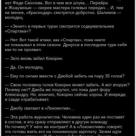
нет Феди Смолова. Вот в чем вся штука… Перейра
и Жоаузинью — скорее мастера голевых передач… И, тем
не менее, «Краснодар» смотрится добротно. Шалимов —
молодец.
— «Зенит» в первых турах смотрится содержательнее
«Спартака»?
— Нет. Вот такой атаки, как «Спартак», пока никто
не показывал в этом сезоне. Дриусси в последнем туре себя
как-то не проявил.
— Зато вновь забил Кокорин.
— Да, Он молодец.
— Ему по силам вместе с Дзюбой забить на пару 35 голов?
— Свою половину голов Кокорин может забить. А вот вторую?
Почему нет? Дзюба же пошутил, что пока дает фору
Александру. Но, конечно, Кокорин сейчас хорош. И впереди,
и сзади отрабатывает.
— Дзюбу сватают в «Локомотив»…
— Эта работа журналистов. Человека один раз не поставят
в состав, и его сразу отправляют в другую команду.
Но почему? У него же контракт! А в «Локомотиве» говорят,
что готовы взять его на пониженную зарплату. Зачем идти