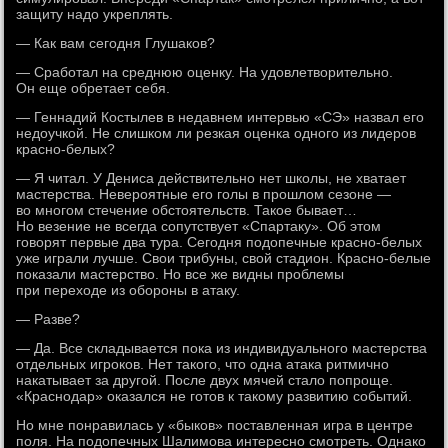
защиту надо укреплять.
— Как вам сегодня Глушаков?
— Сработал на среднюю оценку. На удовлетворительно.
Он еще обретает себя.
— Геннадий Костылев в недавнем интервью «СЭ» назвал его
недоучкой. Не слишком ли резкая оценка одного из лидеров
красно-белых?
— Я читал. У Дениса действительно нет школы, не хватает
мастерства. Невероятные его голы в прошлом сезоне —
во многом стечение обстоятельств. Такое бывает…
Но везение не всегда сопутствует «Спартаку». Об этом
говорят первые два тура. Сегодня подопечные красно-белых
уже играли лучше. Свои трибуны, свой стадион. Красно-белые
показали мастерство. Но все же видны проблемы
при переходе из обороны в атаку.
— Разве?
— Да. Все складывается пока из индивидуального мастерства
отдельных игроков. Нет такого, что одна атака ритмично
накатывает за другой. После двух мячей стало попроще.
«Краснодар» оказался не готов к такому развитию событий.
Но мне понравилась у «быков» поставленная игра в центре
поля. На подопечных Шалимова интересно смотреть. Однако