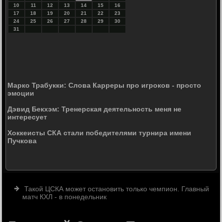
10
11
12
13
14
15
16
17
18
19
20
21
22
23
24
25
26
27
28
29
30
31
Марко Трабукки: Слова Карреры про игроков - просто
эмоции
Дэвид Бекхэм: Тренерская деятельность меня не
интересует
Хоккеисты СКА стали победителями турнира имени
Пучкова
Такой ЦСКА может остановить только чемпион. Главный
матч КХЛ - в понедельник