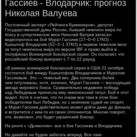
Гассиев - Влодарчик: прогноз
Николая Валуева
Постоянный эксперт «Рейтинга Букмекеров», депутат
Государственной думы России, бывший чемпион мира по
боксу в супертяжелом весе Николай Валуев записал
видеопрогноз на бой Мурат Гассиев (27−0−0 17КО) -
Кшиштоф Влодарчик (52−3−1 37КО) в первом тяжелом весе
за титул чемпиона мира по версии IBF и право выйти в
полуфинал Всемирной боксёрской серии. Он полагает, что
российский боксер выиграет с 7 по 12 раунд.
«В рамках всемирной боксерской серии в США 21 октября
состоится бой между Кшиштофом Влодарчиком и Муратом
Гассиевым. Это — тяжелый вес. Два соперника более
чем титулованы, хотя, конечно, Мурат Гассиев — восходящая
звезда мирового бокса. Сравнительно недавняя победа
над Лебедевым принесла ему чемпионский титул. Бой я этот
видел. Хотя я считаю, что по очкам все-таки в этом бою
победителем был Лебедев, но с мнением судей не спорят,
и Мурат Гассиев действительно может дойти даже до финала
и встретится с кем-то из своих оппонентов. Многие говорят,
что, возможно, это будет украинский боксер.
На ринге с «Дьяволом»: все о бое Гассиева и Влодарчика
Но давайте не будем забегать вперед. Все-таки