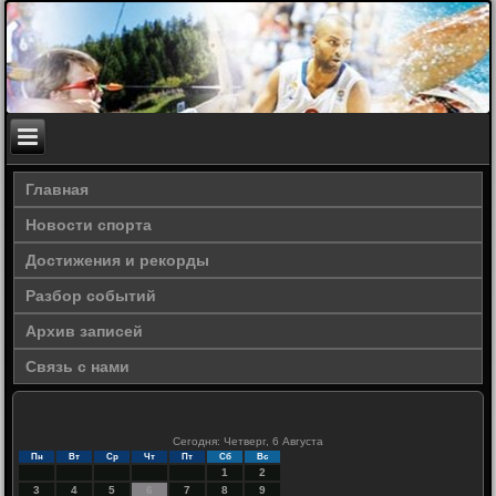
Главная
Новости спорта
Достижения и рекорды
Разбор событий
Архив записей
Связь с нами
Сегодня: Четверг, 6 Августа
Пн
Вт
Ср
Чт
Пт
Сб
Вс
1
2
3
4
5
6
7
8
9