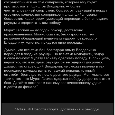
сосредоточимся на том сопернике, который ему будет
противостоять. Кшиштов Влодарчик — более
чем титулованный спортсмен, боксер, отправивший в нокаут
огромное количество соперников и славящийся своим
боксерским характером, умеющий переводить бои в поздние
раунды и одерживать там победу.
Мурат Гассиев — молодой боксер, достаточно
прямолинейный. Можно сказать, бесхитростный, тем
не менее обладающий пушечным ударом, от которого
Влодарчику, конечно, придется явно несладко.
Думаю, что все-таки бой благодаря опыту Влодарчика
перейдет в поздние раунды. Но все-таки молодость, задор
и сила помогут Мурату Гасиеву одержать победу. В принципе,
вероятно, что в поздних раундах он ее одержит досрочно.
Думаю, что стареющий Влодарчик не сможет именно в тех
последних раундах взять тот самый реванш, который
он любит брать где-то после десятого раунда. Моя мысль все-
таки о том, что Мурат Гасиев одержит победу досрочно в этом
бою. Давайте пожелаем нашему соотечественнику удачи
и дойти до финала".
Sfokr.ru © Новости спорта, достижения и рекорды.