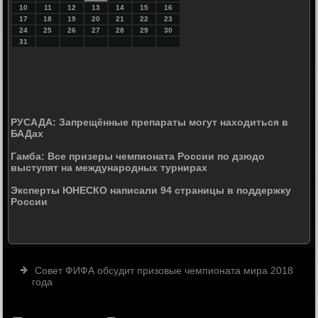
10
11
12
13
14
15
16
17
18
19
20
21
22
23
24
25
26
27
28
29
30
31
РУСАДА: Запрещённые препараты могут находиться в
БАДах
Гамба: Все призеры чемпионата России по дзюдо
выступят на международных турнирах
Эксперты ЮНЕСКО написали 94 страницы в поддержку
России
Совет ФИФА обсудит призовые чемпионата мира 2018
года