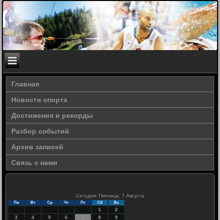
Главная
Новости спорта
Достижения и рекорды
Разбор событий
Архив записей
Связь с нами
Сегодня: Пятница, 7 Августа
Пн
Вт
Ср
Чт
Пт
Сб
Вс
1
2
3
4
5
6
7
8
9