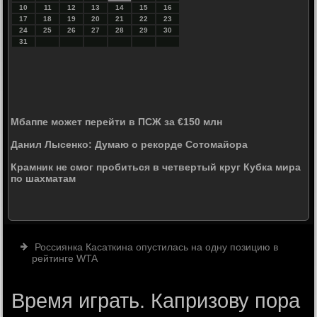
10
11
12
13
14
15
16
17
18
19
20
21
22
23
24
25
26
27
28
29
30
31
Мбаппе может перейти в ПСЖ за €150 млн
Данил Лысенко: Думаю о рекорде Сотомайора
Крамник не смог пробиться в четвертый круг Кубка мира
по шахматам
Россиянка Касаткина опустилась на одну позицию в
рейтинге WTA
Время играть. Капризову пора