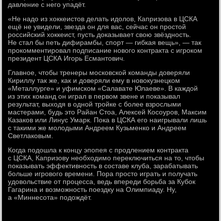
давление с него упадёт.
«Не надо из хоккеистов делать идолов, Капризова в ЦСКА
ещё не увидели, звезда он для вас, сейчас он простой
российский хоккеист, пусть доказывает свою звёздность.
Не стал бы петь дифирамбы, спорт — гибкая вещь», — так
прокомментировал подписание нового контракта с игроком
президент ЦСКА Игорь Есмантович.
Главное, чтобы тренеры московской команды доверяли
Кириллу так же, как и доверяли ему в новокузнецком
«Металлурге» и уфимском «Салавате Юлаеве». В каждой
из этих команд он играл в первом звене и показывал
результат, выходя в одной тройке с более взрослыми
мастерами, будь это Райан Стоа, Алексей Косоуров, Максим
Казаков или Линус Умарк. Пока в ЦСКА его наигрывали лишь
с такими же молодыми Андреем Кузьменко и Андреем
Светлаковым.
Когда подошла к концу эпопея с продлением контракта
с ЦСКА, Капризову необходимо переключиться на то, чтобы
показывать эффективность в составе клуба, зарабатывать
больше игрового времени. Пора просто играть и получать
удовольствие от процесса, ведь впереди борьба за Кубок
Гагарина и возможность поездку на Олимпиаду. Ну,
а «Миннесота» подождёт.