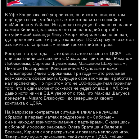
В Уфе Капризова всё устраивало, он и хотел поиграть там
ещё один сезон, чтобы уже летом отправиться спокойно
в «Миннесоту Уайлд». Но данная ситуация была не во власти
самого Кирилла, как сказал его прошлогодний партнёр
по уфимской команде Линус Умарк. «Кирилл сам не решал,
где продолжит свою игровую карьеру». ЦСКА сразу же захотел
заключить с Капризовым новый трёхлетний контракт.
Контракт на три года — это фишка этого сезона от ЦСКА. Так
они заключили соглашения с Михаилом Григоренко, Романом
Любимовым, Сергеем Шумаковым, Максимом Шалуновым,
Никитой Нестеровым, Константином Окуловым и даже
с голкипером Ильёй Сорокиным. Три года — это реальная
возможность обезопасить будущее своей команды и работать
на перспективу. Но при этом это не 100-процентная гарантия
того, что в один момент хоккеист не уедет от вас в НХЛ. Уже
давно источники в США уверяют о том, что Максим Шалунов
приедет в «Чикаго Блэкхоукс» до завершения своего
контракта с ЦСКА.
На Капризова контрактная ситуация влияла не лучшим
образом, в первых матчах предсезонки с «Сибирью»
он не находил взаимопонимания с партнёрами. Оказавшись
в сборной у хорошо знакомых Олега Браташа и Валерия
Брагина, Кирилл смог раскрыться и показать неплохую игру.
Теперь ему нужно доказывать свой статус в ЦСКА, сейчас