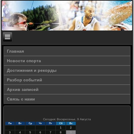
Главная
Новости спорта
Достижения и рекорды
Разбор событий
Архив записей
Связь с нами
Сегодня: Воскресенье, 9 Августа
Пн
Вт
Ср
Чт
Пт
Сб
Вс
1
2
3
4
5
6
7
8
9