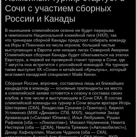
Сочи с участием сборных
России и Канады
В нынешнем олимпийском сезоне не будет перерыва
в чемпионате Национальной хоккейной лиги (НХЛ), так
что тренерам сборной Канады предстоит собирать команду
на Игры в Пхенчхан из числа игроков, большей частью
выступающих в Европе или низших лигах Северной Америки.
Олимпийская сборная Канады будет обкатываться на этапах
Евротура, а первой ее проверкой станет турнир в Сочи, где
7 августа она встретится с российской командой. На турнире
также выступит ХК «Сочи» и китайский «Куньлунь», который
возглавил канадский специалист Майк Кинэн.
Сборная России, впрочем, составлена лишь из ближайших
кандидатов в команду — основные претенденты на место
в олимпийской заявке готовятся к сезону в составах своих
клубов, в том числе и выступающем в Сочи СКА. В состав
олимпийской команды на турнир в Сочи вошли вратари Игорь
Шестеркин (СКА), Владислав Сухачев («Трактор»), Кирилл
Устименко (МХК «Динамо» СПб, МХЛ), защитники Захар
Арзамасцев («Салават Юлаев»), Илья Любушкин, Рушан
Рафиков (оба — «Локомотив»), Михаил Науменков, Никита
Нестеров (оба — ЦСКА), Никита Трямкин («Автомобилист»),
Динар Хафизуллин, Максим Чудинов (оба — СКА),