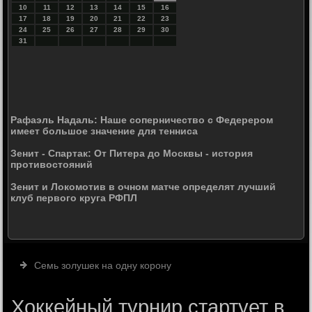
10
11
12
13
14
15
16
17
18
19
20
21
22
23
24
25
26
27
28
29
30
31
Рафаэль Надаль: Наше соперничество с Федерером
имеет большое значение для тенниса
Зенит - Спартак: От Питера до Москвы - история
противостояний
Зенит и Локомотив в очном матче определят лучший
клуб первого круга РФПЛ
Семь золушек на одну корону
Хоккейный турнир стартует в