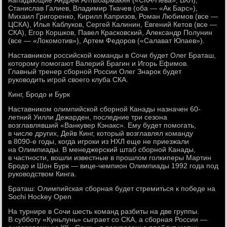
нападающие Андрей Алтыбармакян («СКА-Нева», ВХЛ),
Станислав Галиев, Владимир Ткачев (оба — «Ак Барс»),
Михаил Григоренко, Кирилл Капризов, Роман Любимов (все —
ЦСКА), Илья Каблуков, Сергей Калинин, Евгений Кетов (все —
СКА), Егор Коршков, Павел Красковский, Александр Полунин
(все — «Локомотив»), Артем Федоров («Салават Юлаев»).
Наставником российской команды в Сочи будет Олег Браташ,
которому помогают Валерий Брагин и Игорь Ефимов.
Главный тренер сборной России Олег Знарок будет
руководить игрой своего клуба СКА.
Кинг, Бродо и Бурк
Наставником олимпийской сборной Канады назначен 60-
летний Уилли Дежарден, последние три сезона
возглавлявший «Ванкувер Кэнакс». Ему будет помогать,
в числе других, Дейв Кинг, который возглавлял команду
в 8090-е годы, когда игроки из НХЛ еще не приезжали
на Олимпиады. В менеджерский штаб сборной Канады,
в частности, вошли известные в прошлом голкиперы Мартин
Бродо и Шон Бурк — вице-чемпион Олимпиады 1992 года под
руководством Кинга.
Браташ: Олимпийская сборная будет стремиться к победе на
Sochi Hockey Open
На турнире в Сочи шесть команд разбиты на две группы.
В субботу «Куньлунь» сыграет со СКА, а сборная России —