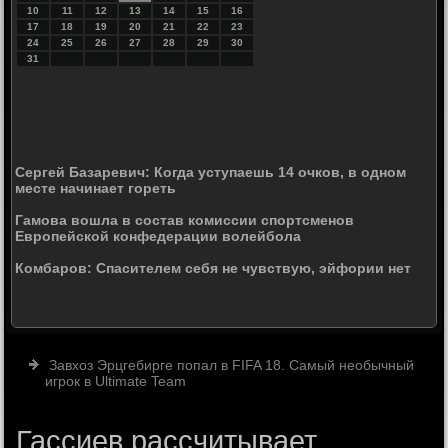
10
11
12
13
14
15
16
17
18
19
20
21
22
23
24
25
26
27
28
29
30
31
Сергей Базаревич: Когда уступаешь 14 очков, в одном
месте начинает гореть
Гамова вошла в состав комиссии спортсменов
Европейской конфедерации волейбола
Комбаров: Спасителем себя не чувствую, эйфории нет
Завхоз Эрцгебирге попал в FIFA 18. Самый необычный
игрок в Ultimate Team
Гассиев рассчитывает