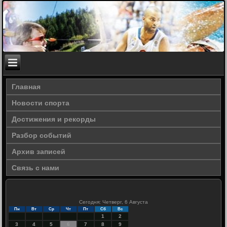
Главная
Новости спорта
Достижения и рекорды
Разбор событий
Архив записей
Связь с нами
Сегодня: Четверг, 6 Августа
Пн
Вт
Ср
Чт
Пт
Сб
Вс
1
2
3
4
5
6
7
8
9