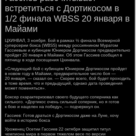
встретиться с Дортикосом в
1/2 финала WBSS 20 января в
Майами
ЦХИНВАЛ, 3 ноября. Бой в рамках ½ финала Всемирной
суперсерии бокса (WBSS) между россиянином Муратом
Гассиевым и кубинцем Юниером Дортикосом предварительно
пройдет 20 января в Майами. Об этом Гассиев сообщил в
пятницу в ходе посещения Цхинвала.
«Следующий бой с кубинцем Юниером Дортикосом пройдет
в новом году в Майами, предварительное число боя —
20 января, — сказал он. — Скорее всего, бой будет проходить
в тоже время, что и предыдущий, однако дата проведения
может поменяться».
Боксер охарактеризовал своего будущего соперника как
сильного. «Дортикос очень сильный соперник, но я готов
к бою и нацелен на победу», — подчеркнул он.
Гассиев: Готов драться с Дортикосом даже на Луне, хочу
войти в историю бокса
Уроженец Осетии Гассиев 22 октября защитил титул
чемпиона мира в первом тяжелом весе по версии