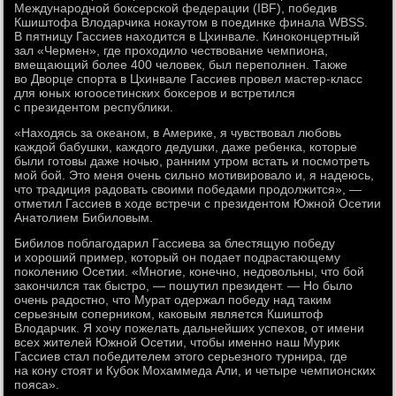
Международной боксерской федерации (IBF), победив
Кшиштофа Влодарчика нокаутом в поединке финала WBSS.
В пятницу Гассиев находится в Цхинвале. Киноконцертный
зал «Чермен», где проходило чествование чемпиона,
вмещающий более 400 человек, был переполнен. Также
во Дворце спорта в Цхинвале Гассиев провел мастер-класс
для юных югоосетинских боксеров и встретился
с президентом республики.
«Находясь за океаном, в Америке, я чувствовал любовь
каждой бабушки, каждого дедушки, даже ребенка, которые
были готовы даже ночью, ранним утром встать и посмотреть
мой бой. Это меня очень сильно мотивировало и, я надеюсь,
что традиция радовать своими победами продолжится», —
отметил Гассиев в ходе встречи с президентом Южной Осетии
Анатолием Бибиловым.
Бибилов поблагодарил Гассиева за блестящую победу
и хороший пример, который он подает подрастающему
поколению Осетии. «Многие, конечно, недовольны, что бой
закончился так быстро, — пошутил президент. — Но было
очень радостно, что Мурат одержал победу над таким
серьезным соперником, каковым является Кшиштоф
Влодарчик. Я хочу пожелать дальнейших успехов, от имени
всех жителей Южной Осетии, чтобы именно наш Мурик
Гассиев стал победителем этого серьезного турнира, где
на кону стоят и Кубок Мохаммеда Али, и четыре чемпионских
пояса».