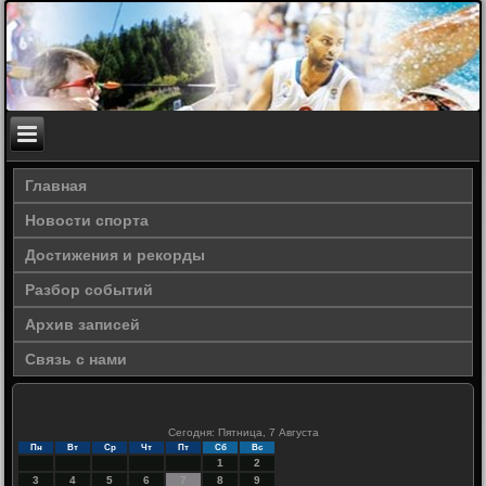
Главная
Новости спорта
Достижения и рекорды
Разбор событий
Архив записей
Связь с нами
Сегодня: Пятница, 7 Августа
Пн
Вт
Ср
Чт
Пт
Сб
Вс
1
2
3
4
5
6
7
8
9