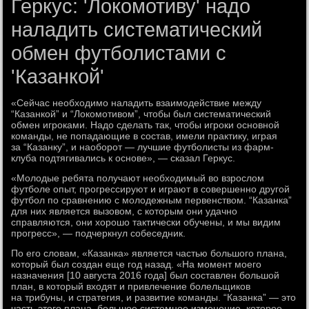
Геркус: 'Локомотиву' надо
наладить систематический
обмен футболистами с
'Казанкой'
«Сейчас необходимо наладить взаимодействие между
“Казанкой” и “Локомотивом”, чтобы был систематический
обмен игроками. Надо сделать так, чтобы игроки основной
команды, не попадающие в состав, имели практику, играя
за “Казанку”, и наоборот — лучшие футболисты из фарм-
клуба подтягивались к основе», — сказал Геркус.
«Молодые ребята получают необходимый во взрослом
футболе опыт, прогрессируют и играют в совершенно другой
футбол по сравнению с молодежным первенством. “Казанка”
для них является вызовом, с которым они удачно
справляются, они хорошо тактически обучены, и мы видим
прогресс», — подчеркнул собеседник.
По его словам, «Казанка» является частью большого плана,
который был создан еще год назад. «На момент моего
назначения [10 августа 2016 года] был составлен большой
план, в который входят и привлечение болельщиков
на трибуны, и стратегия, и развитие команды. “Казанка” — это
часть этого плана, большое системное изменение, которое