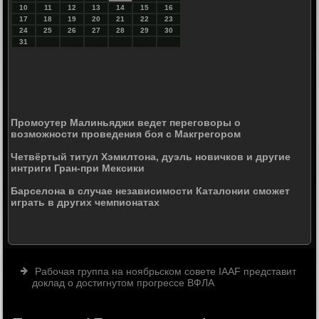
10
11
12
13
14
15
16
17
18
19
20
21
22
23
24
25
26
27
28
29
30
31
Промоутер Малиньяджи ведет переговоры о
возможности проведения боя с Макгрегором
Четвёртый титул Хэмилтона, дуэль новичков и другие
интриги Гран-при Мексики
Барселона в случае независимости Каталонии сможет
играть в других чемпионатах
Рабочая группа на ноябрьском совете IAAF представит
доклад о достигнутом прогрессе ВФЛА