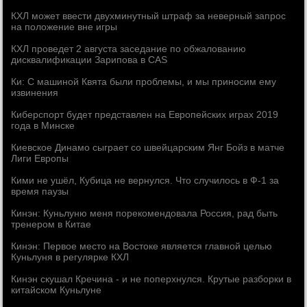
КХЛ может ввести двухминутный штраф за неверный запрос
на положение вне игры
КХЛ проведет 2 августа заседание по обжалованию
дисквалификации Зарипова в CAS
Ки: С машиной Квята были проблемы, и мы приносим ему
извинения
Киберспорт будет представлен на Европейских играх 2019
года в Минске
Киевское Динамо сыграет со швейцарским Янг Бойз в матче
Лиги Европы
Кими не ушёл, Кубица не вернулся. Что случилось в Ф-1 за
время паузы
Кинэн: Куньлуню меня порекомендовала Россия, рад быть
тренером в Китае
Кинэн: Первое место на Востоке является главной целью
Куньлуня в регулярке КХЛ
Кинэн скушал Кречина - и не поперхнулся. Крутые разборки в
китайском Куньлуне