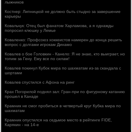
лыжников
Костнер: Липницкой не должно быть стыдно за завершение
карьеры
Ковальчук: Отец был фанатом Харламова, а я однажды
попросил клюшку у Лемье
Коваленко: Профсоюз хоккеистов намерен до конца решить
вопрос с долгами игрокам Динамо
Ковалев о бое Головкин - Канело: Я не знаю, кто выиграет, но
топим за Гену. Ему все по силам!
Ковалев покинул Кубок мира по шахматам из-за скандала с
шортами
Ковалев спустился с Афона на ринг
Крах Погорилой поднял зал: Гран-при по фигурному катанию
прошел в Канаде
Крамник не смог пробиться в четвертый круг Кубка мира по
шахматам
Крамник опустился на седьмое место в рейтинге FIDE,
Карякин - на 14-е