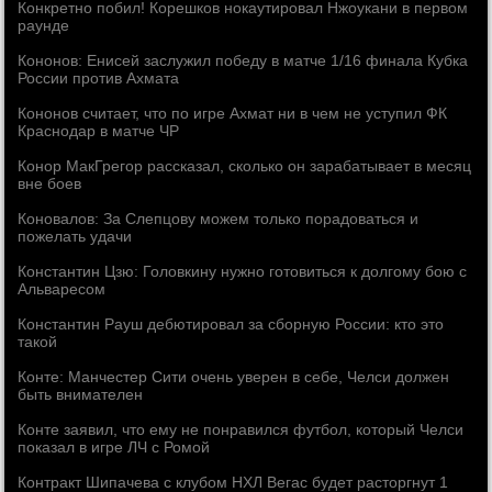
Конкретно побил! Корешков нокаутировал Нжоукани в первом
раунде
Кононов: Енисей заслужил победу в матче 1/16 финала Кубка
России против Ахмата
Кононов считает, что по игре Ахмат ни в чем не уступил ФК
Краснодар в матче ЧР
Конор МакГрегор рассказал, сколько он зарабатывает в месяц
вне боев
Коновалов: За Слепцову можем только порадоваться и
пожелать удачи
Константин Цзю: Головкину нужно готовиться к долгому бою с
Альваресом
Константин Рауш дебютировал за сборную России: кто это
такой
Конте: Манчестер Сити очень уверен в себе, Челси должен
быть внимателен
Конте заявил, что ему не понравился футбол, который Челси
показал в игре ЛЧ с Ромой
Контракт Шипачева с клубом НХЛ Вегас будет расторгнут 1