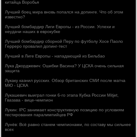
китайца Воробья
Лучший боец мира вновь попался на допинге. Что об этом
известно?
Лучший бомбардир Лиги Европы - из России. Успехи и
неудачи наших в еврокубке
Лучший бомбардир сборной Перу по футболу Хосе Паоло
Герреро провалил допинг-тест
Лучший в Лиге Европы - нападающий из Бильбао
Лука Джорджевич: Ошибки Васина? У ЦСКА очень сильная
защита
Лукаку казнил русских. Обзор британских СМИ после матча
МЮ - ЦСКА
Лукашевич выиграл гонки 6-го этапа Кубка России Mitjet,
Гвазава - вице-чемпион
Лукин: IPC занимает конструктивную позицию по условиям
тестирования паралимпийцев РФ
Лунёв: Всё равно станем чемпионами, по составу мы сильнее
всех