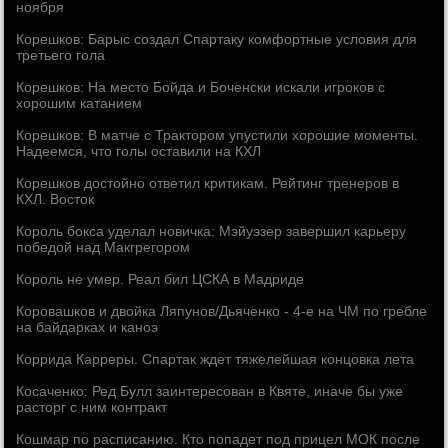
ноября
Корешков: Барыс создал Спартаку комфортные условия для
третьего гола
Корешков: На место Бойда и Боченски искали игроков с
хорошим катанием
Корешков: В матче с Трактором упустили хорошие моменты.
Надеемся, что голы оставили на КХЛ
Корешков достойно ответил критикам. Рейтинг тренеров в
КХЛ. Восток
Король бокса уделал новичка: Мэйуэзер завершил карьеру
победой над Макгрегором
Король не умер. Реал бил ЦСКА в Мадриде
Коровашков и двойка Ляпунов/Дьяченко - 4-е на ЧМ по гребле
на байдарках и каноэ
Коррида Карреры. Спартак ждет тяжелейшая концовка лета
Косаченко: Ред Булл заинтересован в Квяте, иначе бы уже
расторг с ним контракт
Кошмар по расписанию. Кто попадет под прицел МОК после