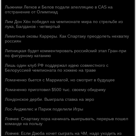
Лыжники Легков и Белов подали апелляцию в CAS на
отстранение от Олимпиад
Лим Дон Хён победил на чемпионате мира по стрельбе из
лука, Балданов - четвертый
Лимитные оковы Карреры. Как Спартаку преодолеть нехватку
россиян
Липницкая будет комментировать российский этап Гран-при
по фигурному катанию
Лишь один клуб РФ поддержал идею совместного с
Белоруссией чемпионата по хоккею на траве
Ломаченко бьется с Марриагой, но смотрит в будущее
Ломаченко приготовил $500 тыс. своему обидчику
Лондонское дерби. Выиграла ставка на зеро
Лос-Анджелес и Париж поделили Игры
Ловчев: Спартаку пора начинать выигрывать, перерыв пошел
команде на пользу
Ловчев: Если Дзюба хочет сыграть на ЧМ, надо уходить из