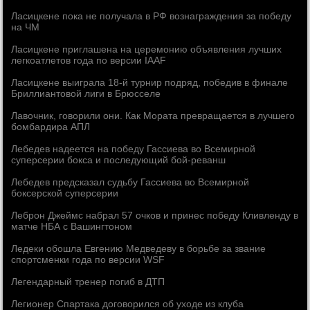
Ласицкене пока не получала в РФ вознаграждения за победу
на ЧМ
Ласицкене приглашена на церемонию объявления лучших
легкоатлетов года по версии IAAF
Ласицкене выиграла 18-й турнир подряд, победив в финале
Бриллиантовой лиги в Брюсселе
Лавочник, говорили они. Как Мората превращается в лучшего
бомбардира АПЛ
Лебедев надеется на победу Гассиева во Всемирной
суперсерии бокса и последующий бой-реванш
Лебедев предсказал судьбу Гассиева во Всемирной
боксерской суперсерии
Леброн Джеймс набрал 57 очков и принес победу Кливленду в
матче НБА с Вашингтоном
Ледеки обошла Евгению Медведеву в борьбе за звание
спортсменки года по версии WSF
Легендарный тренер погиб в ДТП
Легионер Спартака договорился об уходе из клуба