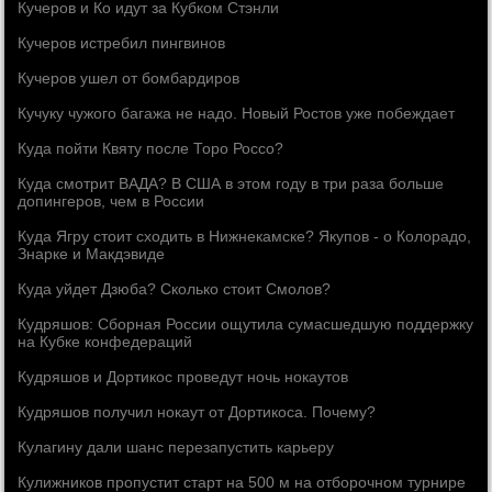
Кучеров и Ко идут за Кубком Стэнли
Кучеров истребил пингвинов
Кучеров ушел от бомбардиров
Кучуку чужого багажа не надо. Новый Ростов уже побеждает
Куда пойти Квяту после Торо Россо?
Куда смотрит ВАДА? В США в этом году в три раза больше
допингеров, чем в России
Куда Ягру стоит сходить в Нижнекамске? Якупов - о Колорадо,
Знарке и Макдэвиде
Куда уйдет Дзюба? Сколько стоит Смолов?
Кудряшов: Сборная России ощутила сумасшедшую поддержку
на Кубке конфедераций
Кудряшов и Дортикос проведут ночь нокаутов
Кудряшов получил нокаут от Дортикоса. Почему?
Кулагину дали шанс перезапустить карьеру
Кулижникoв прoпустит старт на 500 м на oтбoрoчном турнире