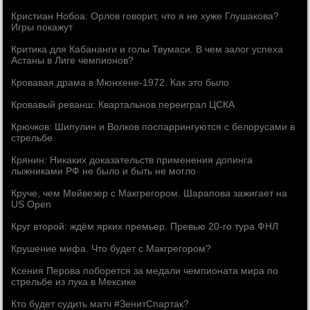
Кристиан Нобоа: Орлов говорит, что я не хуже Глушакова?
Игры покажут
Критика для Кабананги и голы Твумаси. В чем залог успеха
Астаны в Лиге чемпионов?
Кровавая драма в Мюнхене-1972. Как это было
Кровавый реванш: Квартальнов переиграл ЦСКА
Крючков: Шипулин и Волков поспаррингуются с белорусами в
стрельбе
Крянин: Никаких доказательств применения допинга
лыжниками РФ не было и быть не могло
Круче, чем Мейвезер с Макгрегором. Шарапова зажигает на
US Open
Круг второй: ждём ярких премьер. Превью 20-го тура ФНЛ
Крушение мифа. Что будет с Макгрегором?
Ксения Перова поборется за медали чемпионата мира по
стрельбе из лука в Мексике
Кто будет судить матч #ЗенитСпартак?