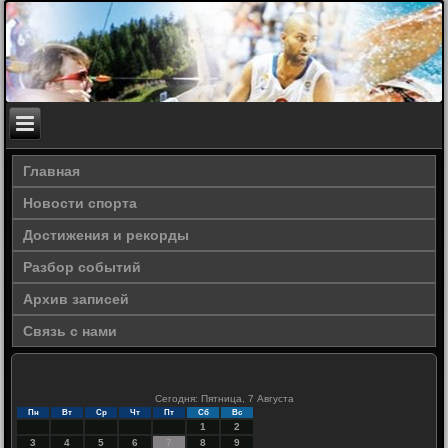
Главная
Новости спорта
Достижения и рекорды
Разбор событий
Архив записей
Связь с нами
Сегодня: Пятница, 7 Августа
Пн
Вт
Ср
Чт
Пт
Сб
Вс
1
2
3
4
5
6
7
8
9