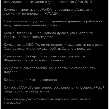
расследования ситуации с допинг-пробами Сочи-2014
Комиссия спортсменов WADA попросила опубликовать
статистику тестирования РУСАДА
Комитет Думы поддержал отстранение тренера от работы за
нарушение антидопинговых правил
Комментатор HBO: Если Канело думает, что знает силу
Головкина, то он заблуждается
Комментатор HBO: Головкин стареет и ухудшается на глазах.
Сомневаюсь, что он сможет побить Канело в реванше
Комментатор Роберт Ли не будет освещать матч в
Шарлотсвилле из-за своей фамилии
Концовка вновь провалена. Как Спартак не смог догнать
лидеров
Конец истории. Квят не вернется
Конгресс IAAF обсудит вопрос восстановления Всероссийской
федерации легкой атлетики
Конькобежцы рассчитывают на максимальную квоту в
Пхенчхане