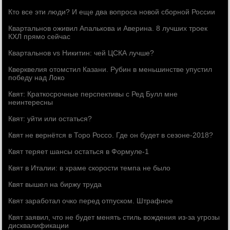
Кто все эти люди? И еще два вопроса новой сборной России
Квартальнов оживил Апалькова и Аверина. 8 лучших троек
КХЛ прямо сейчас
Квартальнов vs Никитин: чей ЦСКА лучше?
Кверквелия отомстил Казани. Рубин в меньшинстве упустил
победу над Локо
Квят: Краткосрочные перспективы с Ред Булл мне
неинтересны
Квят: уйти или остаться?
Квят не вернётся в Торо Россо. Где он будет в сезоне-2018?
Квят теряет шансы остаться в Формуле-1
Квят в Италии: в храме скорости темпа не было
Квят вышел на биржу труда
Квят заработал очко перед отпуском. Штрафное
Квят заявил, что не будет менять стиль вождения из-за угрозы
дисквалификации