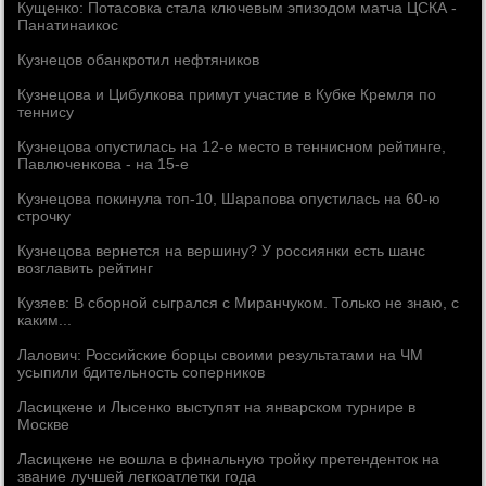
Кущенко: Потасовка стала ключевым эпизодом матча ЦСКА -
Панатинаикос
Кузнецов обанкротил нефтяников
Кузнецова и Цибулкова примут участие в Кубке Кремля по
теннису
Кузнецова опустилась на 12-е место в теннисном рейтинге,
Павлюченкова - на 15-е
Кузнецова покинула топ-10, Шарапова опустилась на 60-ю
строчку
Кузнецова вернется на вершину? У россиянки есть шанс
возглавить рейтинг
Кузяев: В сборной сыгрался с Миранчуком. Только не знаю, с
каким...
Лалович: Российские борцы своими результатами на ЧМ
усыпили бдительность соперников
Ласицкене и Лысенко выступят на январском турнире в
Москве
Ласицкене не вошла в финальную тройку претенденток на
звание лучшей легкоатлетки года