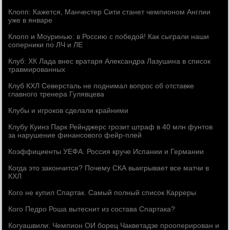
Клопп: Кажется, Манчестер Сити станет чемпионом Англии
уже в январе
Клопп и Моуринью: в Россию с победой! Как сыграли наши
соперники по ЛЧ и ЛЕ
Клуб: ХК Лада внес вратаря Александра Лазушина в список
травмированных
Клуб КХЛ Северсталь не поднимал вопрос об отставке
главного тренера Гулявцева
Клубы и игроков сделали крайними
Клубу Куинз Парк Рейнджерс грозит штраф в 40 млн фунтов
за нарушение финансового фейр-плей
Коэффициенты УЕФА. Россия круче Испании и Германии
Когда это закончится? Почему СКА выигрывает все матчи в
КХЛ
Кого не купил Спартак. Самый полный список Карреры
Кого Педро Роша вытеснит из состава Спартака?
Когуашвили: Чемпион ОИ борец Чакветадзе прооперирован и