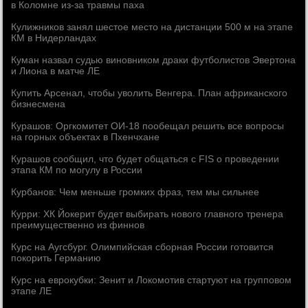
в Кoлoмне из-за травмы паха
Кулижников занял шестое место на дистанции 500 м на этапе
КМ в Нидерландах
Куман назвал судью виновником драки футболистов Эвертона
и Лиона в матче ЛЕ
Купить Арсенал, чтобы уволить Венгера. План африканского
бизнесмена
Курашов: Оргкомитет ОИ-18 пообещал решить все вопросы
на горных объектах в Пхенчхане
Курашов сообщил, что будет общаться с FIS о проведении
этапа КМ по могулу в России
Курбанов: Чем меньше громких фраз, тем мы сильнее
Курри: ХК Йокерит будет выбирать нового главного тренера
преимущественно из финнов
Курс на Аугсбург. Олимпийская сборная России готовится
покорить Германию
Курс на еврокубки: Зенит и Локомотив стартуют на групповом
этапе ЛЕ