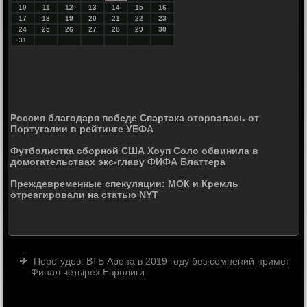
10
11
12
13
14
15
16
17
18
19
20
21
22
23
24
25
26
27
28
29
30
31
Россия благодаря победе Спартака оторвалась от
Португалии в рейтинге УЕФА
Футболистка сборной США Хоуп Соло обвинила в
домогательствах экс-главу ФИФА Блаттера
Преждевременные спекуляции: МОК и Кремль
отреагировали на статью NYT
Перегудов: ВТБ Арена в 2019 году без сомнений примет
Финал четырех Евролиги