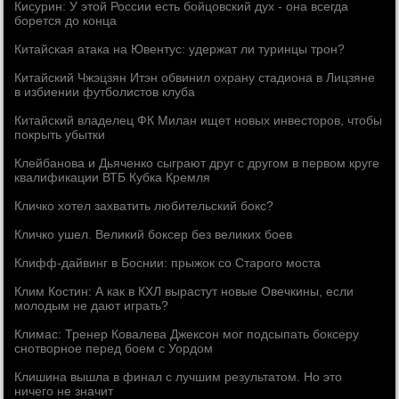
Кисурин: У этой России есть бойцовский дух - она всегда
борется до конца
Китайская атака на Ювентус: удержат ли туринцы трон?
Китайский Чжэцзян Итэн обвинил охрану стадиона в Лицзяне
в избиении футболистов клуба
Китайский владелец ФК Милан ищет новых инвесторов, чтобы
покрыть убытки
Клейбанова и Дьяченко сыграют друг с другом в первом круге
квалификации ВТБ Кубка Кремля
Кличко хотел захватить любительский бокс?
Кличко ушел. Великий боксер без великих боев
Клифф-дайвинг в Боснии: прыжок со Старого моста
Клим Костин: А как в КХЛ вырастут новые Овечкины, если
молодым не дают играть?
Климас: Тренер Ковалева Джексон мог подсыпать боксеру
снотворное перед боем с Уордом
Клишина вышла в финал с лучшим результатом. Но это
ничего не значит