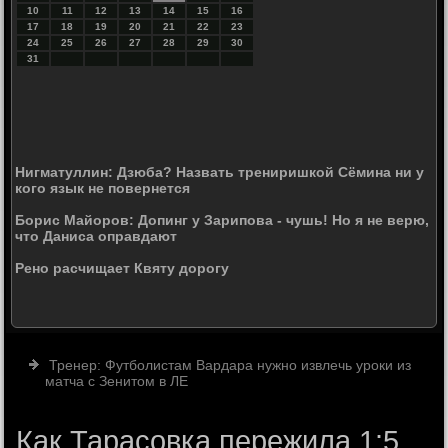
10
11
12
13
14
15
16
17
18
19
20
21
22
23
24
25
26
27
28
29
30
31
Нигматуллин: Дзюба? Назвать трениришкой Сёмина ни у
кого язык не повернется
Борис Майоров: Допинг у Зарипова - чушь! Но я не верю,
что Даниса оправдают
Рено расчищает Квяту дорогу
Тренер: Футболистам Вардара нужно извлечь уроки из
матча с Зенитом в ЛЕ
Как Тарасовка пережила 1:5