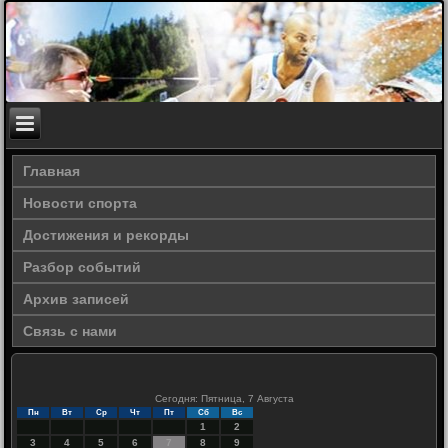
Главная
Новости спорта
Достижения и рекорды
Разбор событий
Архив записей
Связь с нами
Сегодня: Пятница, 7 Августа
Пн
Вт
Ср
Чт
Пт
Сб
Вс
1
2
3
4
5
6
7
8
9