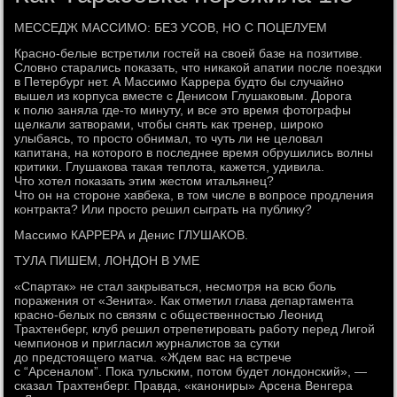
МЕCСЕДЖ МАССИМО: БЕЗ УСОВ, НО С ПОЦЕЛУЕМ
Красно-белые встретили гостей на своей базе на позитиве.
Словно старались показать, что никакой апатии после поездки
в Петербург нет. А Массимо Каррера будто бы случайно
вышел из корпуса вместе с Денисом Глушаковым. Дорога
к полю заняла где-то минуту, и все это время фотографы
щелкали затворами, чтобы снять как тренер, широко
улыбаясь, то просто обнимал, то чуть ли не целовал
капитана, на которого в последнее время обрушились волны
критики. Глушакова такая теплота, кажется, удивила.
Что хотел показать этим жестом итальянец?
Что он на стороне хавбека, в том числе в вопросе продления
контракта? Или просто решил сыграть на публику?
Массимо КАРРЕРА и Денис ГЛУШАКОВ.
ТУЛА ПИШЕМ, ЛОНДОН В УМЕ
«Спартак» не стал закрываться, несмотря на всю боль
поражения от «Зенита». Как отметил глава департамента
красно-белых по связям с общественностью Леонид
Трахтенберг, клуб решил отрепетировать работу перед Лигой
чемпионов и пригласил журналистов за сутки
до предстоящего матча. «Ждем вас на встрече
с “Арсеналом”. Пока тульским, потом будет лондонский», —
сказал Трахтенберг. Правда, «канониры» Арсена Венгера