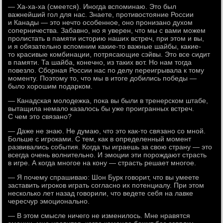
— Ха-ха-ха (смеется). Иногда вспоминаю. Это был
важнейший гол для нас. Знаете, противостояние России
и Канады — это нечто особенное, оно пронизано духом
соперничества. Забавно, но я уверен, что мы с вами можем
пролистать в памяти историю наших встреч, при этом и вы,
и я обязательно вспомним какие-то важные шайбы, какие-
то красивые комбинации, потрясающие сэйвы. Это все сидит
в памяти. Та шайба, конечно, из таких вот. Но нам тогда
повезло. Сборная России нас по делу переигрывала к тому
моменту. Поэтому то, что мы в итоге добились победы —
было хорошим подарком.
— Канадская молодежка, пока вы были в тренерском штабе,
вытащила немало казалось бы уже проигранных встреч.
С чем это связано?
— Даже не знаю. Не думаю, что это как-то связано со мной.
Больше с игроками. С тем, как в определенный момент
развивались события. Когда ты играешь за свою страну — это
всегда очень волнительно. И эмоции эти порождают страсть
в игре. А когда многое на кону — страсть решает многое.
— Я почему спрашиваю: Шон Бурк говорит, что вы умеете
заставить игроков играть согласно их потенциалу. При этом
несколько лет назад говорили, что ведете себя на лавке
чересчур эмоционально.
— В этом смысле ничего не изменилось. Мне нравятся