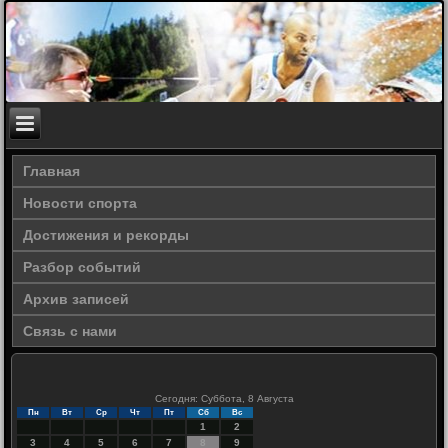
Главная
Новости спорта
Достижения и рекорды
Разбор событий
Архив записей
Связь с нами
Сегодня: Суббота, 8 Августа
Пн
Вт
Ср
Чт
Пт
Сб
Вс
1
2
3
4
5
6
7
8
9