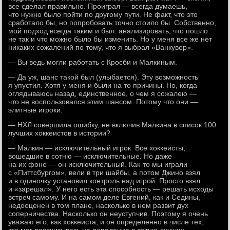
все сделал правильно. Проиграл — всегда думаешь,
что нужно было пойти по другому пути. Не факт, что это
сработало бы, но попробовать точно стоило бы. Собственно,
мой подход всегда таким и был: анализировать, что пошло
не так и что можно было бы изменить. Но у меня все же нет
никаких сожалений по тому, что я выбрал «Ванкувер».
— Вы ведь могли работать с Кросби и Малкиным.
— Да уж, шанс такой был (улыбается). Эту возможность
я упустил. Хотя у меня и были на то причины. Но, когда
оглядываюсь назад, единственное, о чем я сожалею —
что не воспользовался этим шансом. Потому что они —
элитные игроки.
— НХЛ совершила ошибку, не включив Малкина в список 100
лучших хоккеистов в истории?
— Малкин — исключительный игрок. Все хоккеисты,
вошедшие в сотню — исключительные. Но даже
на их фоне — он исключительный. Как-то мы играли
с «Питтсбургом», вели в три шайбы, а потом Джино взял
и в одиночку установил контроль над игрой. Просто взял
и «зарешал». У него есть эта способность — решать исходы
встреч самому. И на самом деле Евгений, как и Седины,
недооценен в том плане, насколько в нем развит дух
соперничества. Насколько он неуступчив. Поэтому я очень
уважаю его, как хоккеиста, и он определенно в числе тех,