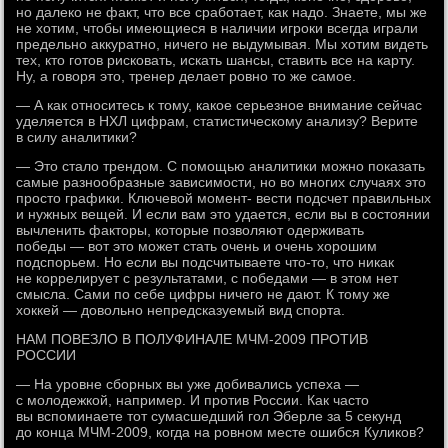
но далеко не факт, что все сработает, как надо. Знаете, мы же
не хотим, чтобы имеющиеся в наличии игроки всегда играли
предельно аккуратно, ничего не выдумывая. Мы хотим видеть
тех, кто готов рисковать, искать шансы, ставить все на карту.
Ну, а говоря это, тренер делает ровно то же самое.
— А как относитесь к тому, какое серьезное внимание сейчас
уделяется в НХЛ цифрам, статистическому анализу? Верите
в силу аналитики?
— Это стало трендом. С помощью аналитики можно показать
самые разнообразные зависимости, но во многих случаях это
просто графики. Ключевой момент- вести подсчет правильных
и нужных вещей. И если вам это удается, если вы в состоянии
вычленить факторы, которые позволяют одерживать
победы — вот это может стать очень и очень хорошим
подспорьем. Но если вы подсчитываете что-то, что никак
не коррелирует с результатами, с победами — в этом нет
смысла. Сами по себе цифры ничего не дают. К тому же
хоккей — довольно непредсказуемый вид спорта.
НАМ ПОВЕЗЛО В ПОЛУФИНАЛЕ МЧМ-2009 ПРОТИВ
РОССИИ
— На уровне сборных вы уже добивались успеха —
с молодежкой, например. И против России. Как часто
вы вспоминаете тот сумасшедший гол Эберле за 5 секунд
до конца МЧМ-2009, когда на ровном месте ошибся Куликов?