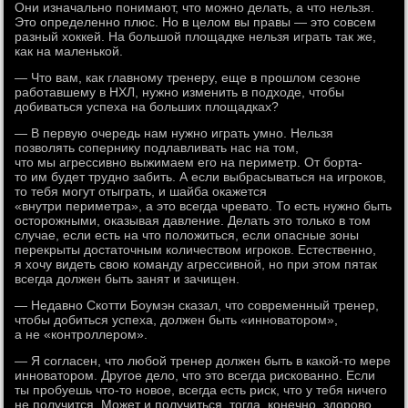
Они изначально понимают, что можно делать, а что нельзя.
Это определенно плюс. Но в целом вы правы — это совсем
разный хоккей. На большой площадке нельзя играть так же,
как на маленькой.
— Что вам, как главному тренеру, еще в прошлом сезоне
работавшему в НХЛ, нужно изменить в подходе, чтобы
добиваться успеха на больших площадках?
— В первую очередь нам нужно играть умно. Нельзя
позволять сопернику подлавливать нас на том,
что мы агрессивно выжимаем его на периметр. От борта-
то им будет трудно забить. А если выбрасываться на игроков,
то тебя могут отыграть, и шайба окажется
«внутри периметра», а это всегда чревато. То есть нужно быть
осторожными, оказывая давление. Делать это только в том
случае, если есть на что положиться, если опасные зоны
перекрыты достаточным количеством игроков. Естественно,
я хочу видеть свою команду агрессивной, но при этом пятак
всегда должен быть занят и зачищен.
— Недавно Скотти Боумэн сказал, что современный тренер,
чтобы добиться успеха, должен быть «инноватором»,
а не «контроллером».
— Я согласен, что любой тренер должен быть в какой-то мере
инноватором. Другое дело, что это всегда рискованно. Если
ты пробуешь что-то новое, всегда есть риск, что у тебя ничего
не получится. Может и получиться, тогда, конечно, здорово,