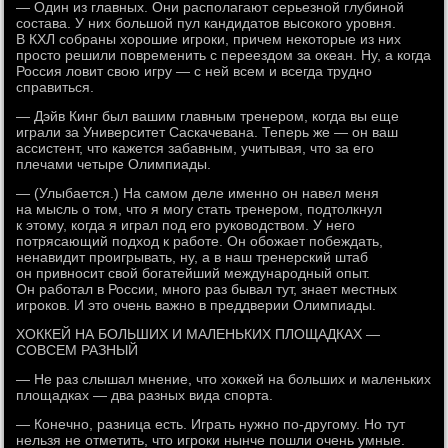
— Один из главных. Они располагают серьезной глубиной
состава. У них большой пул кандидатов высокого уровня.
В КХЛ собраны хорошие игроки, причем некоторые из них
просто решили повременить с переездом за океан. Ну, а когда
Россия ловит свою игру — с ней всем и всегда трудно
справиться.
— Дэйв Кинг был вашим главным тренером, когда вы еще
играли за Университет Саскачевана. Теперь же — он ваш
ассистент, что кажется забавным, учитывая, что за его
плечами четыре Олимпиады.
— (Улыбается.) На самом деле именно он навел меня
на мысль о том, что я могу стать тренером, подтолкнул
к этому, когда я играл под его руководством. У него
потрясающий подход к работе. Он обожает побеждать,
ненавидит проигрывать, ну, а в наш тренерский штаб
он привносит свой богатейший международный опыт.
Он работал в России, много раз бывал тут, знает местных
игроков. И это очень важно в преддверии Олимпиады.
ХОККЕЙ НА БОЛЬШИХ И МАЛЕНЬКИХ ПЛОЩАДКАХ —
СОВСЕМ РАЗНЫЙ
— Не раз слышал мнение, что хоккей на больших и маленьких
площадках — два разных вида спорта.
— Конечно, разница есть. Играть нужно по-другому. Но тут
нельзя не отметить, что игроки нынче пошли очень умные.