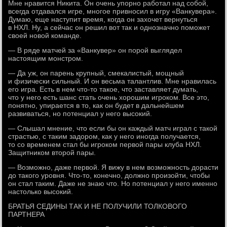
Мне нравится Никита. Он очень упорно работал над собой,
всегда отдавался игре, многое привносил в игру «Ванкувера».
Думаю, еще наступит время, когда он захочет вернуться
в НХЛ. Ну, а сейчас он решил вот так и однозначно поможет
своей новой команде.
— В ряде матчей за «Ванкувер» он порой выглядел
настоящим монстром.
— Да уж, он парень крупный, смекалистый, мощный
и физически сильный. И он весьма талантлив. Мне нравилась
его игра. Есть в нем что-то такое, что заставляет думать,
что у него есть шанс стать очень хорошим игроком. Все это,
понятно, упирается в то, как он будет в дальнейшем
развиваться, но потенциал у него высокий.
— Слышал мнение, что если бы он каждый матч играл с такой
страстью, с таким задором, как у него иногда получается,
то со временем стал бы игроком первой пары клуба НХЛ.
Защитником второй пары.
— Возможно, даже первой. Я вижу в нем возможность дорасти
до такого уровня. Что-то, конечно, должно произойти, чтобы
он стал таким. Даже не знаю что. Но потенциал у него именно
настолько высокий.
БРАТЬЯ СЕДИНЫ ТАК И НЕ ПОЛУЧИЛИ ТОЛКОВОГО
ПАРТНЕРА