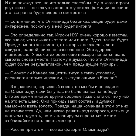
И они покажут все, на что только способны. Ну, а когда игроки
рвут жилы — не так уж важно, что у них за фамилии на спине,
это все равно будет здорово смотреться.
— Есть мнение, что Олимпиада без энхаэловцев будет даже
интереснее, поскольку в ней будет интрига.
— Это определенно так. Игроки НХЛ очень хорошо известны,
все знают, чего ожидать от того или иного. Здесь так не будет.
Приедет много хоккеистов, от которых не знаешь, чего
ожидать; парней, нигде не засвеченных. Это здорово
и интересно. У всех этих ребят еще нескоро появится шанс
сыграть снова вместе. Поэтому я думаю, что эта Олимпиада
будет более результативной, чем предыдущие турниры.
— Сможет ли Канада защитить титул в таких условиях,
располагая только игроками, выступающими в Европе?
— Это, конечно, серьезный вызов, но мы бы и не ездили
на Олимпиаду, если бы у нас не было шанса на победу.
В то же время многие другие сборные тоже считают, что у них
на это есть шанс. Они прикидывают составы и думают:
мы можем взять золото. Правда, наша команда в этом от них
не отличается. Да, нам нужно решить ряд вопросов, есть еще
над чем подумать, но мы планируем справиться с этим
за ближайшие пять-шесть месяцев.
— Россия при этом — все же фаворит Олимпиады?