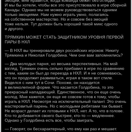
эмоции, мне нравится, когда команда бежит без оглядки.
И мы бы хотели, чтобы все это присутствовало в игре сборной
Канады. Однако мы не можем руководствоваться одними
только эмоциями. Нам нужно играть умно, полагаясь
на собственное мастерство. Но и совсем без эмоций
тоже нельзя. Тут должен быть хороший такой микс одного
и другого.
ТРЯМКИН МОЖЕТ СТАТЬ ЗАЩИТНИКОМ УРОВНЯ ПЕРВОЙ
ПАРЫ В НХЛ
— В НХЛ вы тренировали двух российских игроков: Никиту
Трямкина и Николая Голдобина. Чем они вам запомнились?
— Два молодых парня, но весьма перспективных. На мой
взгляд, Трямкин очень сильно прибавил в игре по сравнению
с тем, каким он был до переезда в НХЛ. И я не сомневаюсь,
что он продолжит развиваться, играя в таком вот стиле.
Виделся с ним тут в Сочи. Похоже, он находится
в великолепной форме. Что касается Голдобина, то это
прекрасный нападающий. Единственное, что он еще очень
молод. Мне кажется, он еще не совсем готов к тому, чтобы
играть в НХЛ. Несмотря на исключительный талант. Это очень
мастеровитый парень. Но с молодыми ребятами так бывает.
Не возраст делает их готовыми к НХЛ, нет. А то, что в голове.
Кто-то добивается своего быстрее, кто-то — медленнее.
Однако у Голдобина есть все, чтобы заиграть.
— Говорят, он бесхарактерный, что ему как раз и мешает.