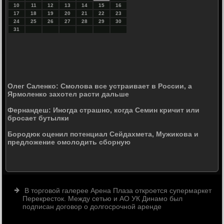
10
11
12
13
14
15
16
17
18
19
20
21
22
23
24
25
26
27
28
29
30
31
Олег Саленко: Смолова все устраивает в России, а
Ярмоленко захотел расти дальше
Фернандеш: Иногда страшно, когда Семин кричит или
бросает бутылки
Бородюк оценил потенциал Сейдахмета, Мужикова и
предложение омолодить сборную
В торговой галерее Арена Плаза откроется супермаркет
Перекресток. Между сетью и АО УК Динамо был
подписан договор о долгосрочной аренде