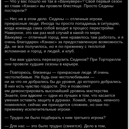
— Что у вас пошло не так в «Ванкувере»? Свой первый сезон
во главе «Кэнакс» вы провели блестяще. Просто Седины
постарели?
— Нет, не в этом дело. Седины — отличные игроки,
прекрасные люди. Иногда ты просто попадаешь в ситуацию,
когда команда сама собой входит в процесс перестройки.
Наверное, это как раз мой случай в какой-то мере.
Ванкувер — отличный город, мне нравилось там работать, и я
очень благодарен «Кэнакс» за предоставленную возможность.
Да, не все получилось, но я по-прежнему с теплотой
вспоминаю и город, и людей, и клуб.
— Как вам удалось перезагрузить Сединов? При Торторелле
они провели худшие сезоны в карьере.
— Повторюсь, близнецы — прекрасные люди. И очень
честолюбивые. Не будь они честолюбивыми —
ни за что не добрались бы до уровня, до которого добрались.
В них есть чувство гордости. Это и позволяет
им демонстрировать высочайший уровень мастерства.
Знаете, они вдвоем — одни из лучших в том, что касается
умения оставить защиту в дураках. Хоккей, правда, немного
поменялся, сейчас им приходится сложнее, но они по-
прежнему исключительные игроки.
— Трудно ли было подбирать к ним третьего игрока?
— Для нас — это было трудно (смеется). Дело в том,