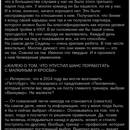
что в большинстве случаев у нас не было этого третьего
парня под них. У многих команд он бы нашелся, но не у нас.
И в этом, конечно, ничего хорошего нет. Это было
несправедливо по отношению к ним. Получается, что ближе
к концу своей карьеры они так и не получили партнера,
которого можно было бы классифицировать как игрока уровня
первой тройки в НХЛ. В их положении им бы такой очень
пригодился. Но они никогда не жаловались. Каждый день
выходили на лед и показывали все, на что способны.
На самом деле Седины — очень крепкие ребята. В том числе
ментально. Многие думают, что они какие-то мягкие — это
не так. Совсем не так. Именно что твердые. И я проникся
к ним безмерным уважением.
«ЖАЛЕЮ О ТОМ, ЧТО УПУСТИЛ ШАНС ПОРАБОТАТЬ
С МАЛКИНЫМ И КРОСБИ»
— Интересно, что в 2014 году вы могли возглавить
«Питтсбург». Но отказались от предложения «Пингвинов»,
которые хотели вас видеть на посту главного тренера, выбрав
«Ванкувер». Не жалеете?
— От сожалений легче никогда не становится (смеется).
На самом деле, имея ту информацию, что у меня тогда была,
я бы и сейчас выбрал «Кэнакс». Основываясь на том, что я
знал, тогда я посчитал то решение правильным. Да, позже
ты можешь оглядываться назад и думать: может, и стоило
поступить по-другому. Вообще, тренер — профессия, которая
подразумевает постоянный выбор. Выиграл матч — значит,