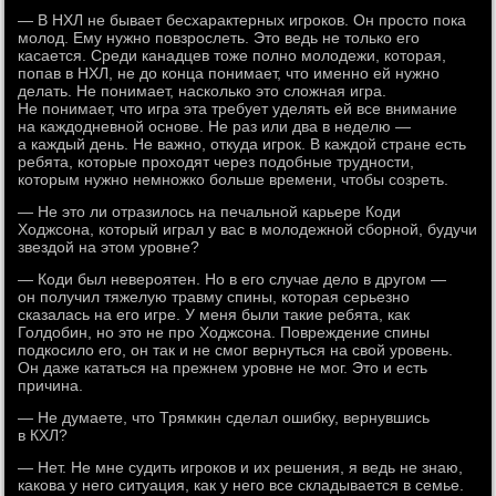
— В НХЛ не бывает бесхарактерных игроков. Он просто пока
молод. Ему нужно повзрослеть. Это ведь не только его
касается. Среди канадцев тоже полно молодежи, которая,
попав в НХЛ, не до конца понимает, что именно ей нужно
делать. Не понимает, насколько это сложная игра.
Не понимает, что игра эта требует уделять ей все внимание
на каждодневной основе. Не раз или два в неделю —
а каждый день. Не важно, откуда игрок. В каждой стране есть
ребята, которые проходят через подобные трудности,
которым нужно немножко больше времени, чтобы созреть.
— Не это ли отразилось на печальной карьере Коди
Ходжсона, который играл у вас в молодежной сборной, будучи
звездой на этом уровне?
— Коди был невероятен. Но в его случае дело в другом —
он получил тяжелую травму спины, которая серьезно
сказалась на его игре. У меня были такие ребята, как
Голдобин, но это не про Ходжсона. Повреждение спины
подкосило его, он так и не смог вернуться на свой уровень.
Он даже кататься на прежнем уровне не мог. Это и есть
причина.
— Не думаете, что Трямкин сделал ошибку, вернувшись
в КХЛ?
— Нет. Не мне судить игроков и их решения, я ведь не знаю,
какова у него ситуация, как у него все складывается в семье.