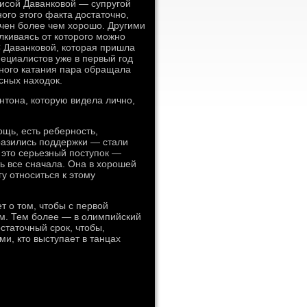
илисой Даванковой — супругой
ого этого факта достаточно,
чен более чем хорошо. Другими
алкиваясь от которого можно
С Даванковой, которая пришла
пециалистов уже в первый год
тного катания пара обращала
сных находок.
нтона, которую видела лично,
ощь, есть реберность,
разились поддержки — стали
 это серьезный поступок —
ать все сначала. Она в хорошей
у относиться к этому
т о том, чтобы с первой
ым. Тем более — в олимпийский
статочный срок, чтобы,
ми, кто выступает в танцах