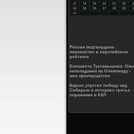
17
18
19
20
21
22
2
24
25
26
27
28
29
3
31
Россия подтвердила
первенство в европейском
рейтинге
Елизавета Туктамышева: Опы
непопадания на Олимпиаду -
мое преимущество
Барыс упустил победу над
Сибирью и потерпел третье
поражение в КХЛ