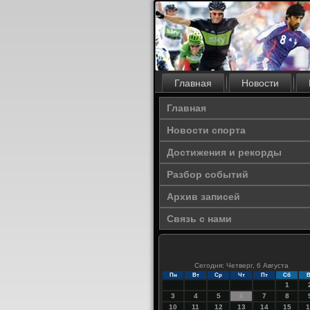
Главная
Новости
Главная
Новости спорта
Достижения и рекорды
Разбор событий
Архив записей
Связь с нами
Сегодня: Четверг, 6 Августа
Пн
Вт
Ср
Чт
Пт
Сб
В
1
3
4
5
6
7
8
10
11
12
13
14
15
1