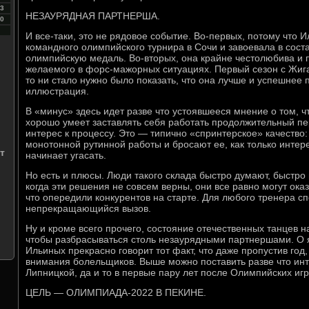
3
НЕЗАУРЯДНАЯ ПАРТНЕРША.
0
И все-таки, это не рядовое событие. Во-первых, потому что 
командного олимпийского турнира в Сочи и завоевала в сост
олимпийскую медаль. Во-вторых, она крайне честолюбива и 
желаемого в форс-мажорных ситуациях. Первый сезон с Жига
то ни стало нужно было показать, что она лучше и успешнее
иллюстрация.
В «минус» здесь идет разве что устоявшееся мнение о том, 
хорошо умеет заставлять себя работать продолжительный п
интерес к процессу. Это — типично «спринтерское» качество
монотонной рутинной работы и бросают ее, как только интер
т
начинает угасать.
Но есть и плюсы. Люди такого склада быстро думают, быстро
когда эти решения не совсем верны, они все равно могут оказ
что опередили конкурентов на старте. Для любого тренера с
непрекращающийся вызов.
Ну и кроме всего прочего, состояние отечественных танцев н
чтобы разбрасываться столь незаурядными партнершами. О 
Ильиных прекрасно говорит тот факт, что даже пропустив год,
внимания болельщиков. Выше можно поставить разве что инт
Липницкой, да и то в первые пару лет после Олимпийских игр 
ЦЕЛЬ — ОЛИМПИАДА-2022 В ПЕКИНЕ.