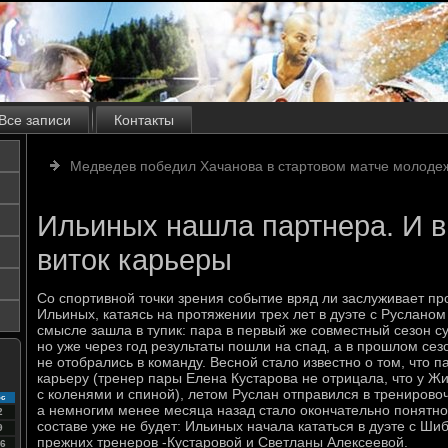
Все записи
Контакты
Медведев победил Хачанова в стартовом матче молодеж
Ильиных нашла партнера. И 
виток карьеры
Со спортивной точки зрения событие вряд ли заслуживает п
Ильиных, катаясь на протяжении трех лет в дуэте с Руслан
смысле зашла в тупик: пара в первый же совместный сезон с
но уже через год результаты пошли на спад, а в прошлом се
не отобрались в команду. Весной стало известно о том, что 
карьеру (тренер пары Елена Кустарова не отрицала, что у 
с коленями и спиной), летом Руслан отправился в тренировоч
с
а немногим менее месяца назад стало окончательно понятно,
2
составе уже не будет: Ильиных начала кататься в дуэте с Ш
9
прежних тренеров -Кустаровой и Светланы Алексеевой.
6