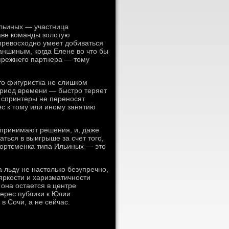
Ильиных — участница
аве команды золотую
превосходно умеет добиваться
ншиным, когда Елене во что бы
 прежнего партнера — тому
что фигуристка не слишком
ериод времени — быстро теряет
: спринтеры не переносят
ес к тому или иному занятию
 принимают решения, и, даже
аться в выигрыше за счет того,
портсменка типа Ильиных — это
а льду не настолько безупречно,
яркости и харизматичности
 она остается в центре
ерес публики к Юлии
в Сочи, а не сейчас.