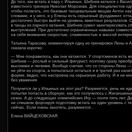
До того, как встать в пару с Ильиных, Шибнев катался с Вас
известного тренера Николая Морозова. Для специалистов одн
чтобы полагать, что базовым танцевальным вещам Антон нау
словами, и у него, и у Елены есть серьезный фундамент, отт
достаточно быстро выйти на уровень заметных результатов. 
в танцы из парного катания, Шибнев сумел заинтересовать с
выступлений. При достаточно ограниченных навыках совмес
на себя внимание скоростью, слаженностью и массой интере
Татьяна Тарасова, комментируя одну из тренировок Лены и А
сказала коротко:
— Мне понравилось, как они катаются. У спортсменов есть м
Шибнев — рослый и сильный фигурист, поэтому сразу преоб
высокими и легкими. Вообще считаю, что со стороны Лены —
не уйти из спорта, а попытаться остаться и в третий раз нач
форме, видно, что настроена на серьезную работу. И я не мог
без уважения.
Получится ли у Ильиных на этот раз? Разумеется, речь не иде
попытки попасть в сборную, как это получилось с Жиганшин
сезон. А до следующих олимпийских Игр — почти пять лет. До
не слишком форсируя подготовку встать на один уровень с те
сейчас. Если очень захотеть, разумеется…
Елена ВАЙЦЕХОВСКАЯ.