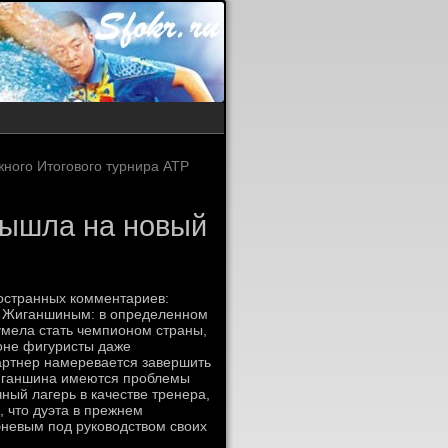
ного Итогового турнира ATP
вышла на новый
ространных комментариев:
ом Жиганшиным: в определенном
умела стать чемпионом страны,
зоне фигуристы даже
партнер намеревается завершить
Жиганшина имеются проблемы
ный лагерь в качестве тренера,
 что дуэта в прежнем
ибневым под руководством своих