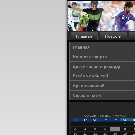
Главная
Новости
Главная
Новости спорта
Достижения и рекорды
Разбор событий
Архив записей
Связь с нами
Сегодня: Пятница, 7 Августа
Пн
Вт
Ср
Чт
Пт
Сб
В
1
3
4
5
6
7
8
10
11
12
13
14
15
1