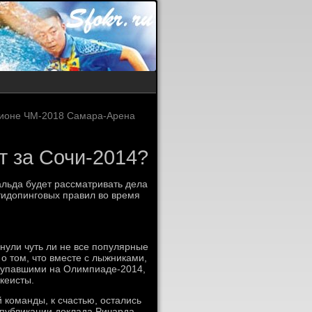
дионе ЧМ-2018 Самара-Арена
т за Сочи-2014?
льда будет рассматривать дела
тидопинговых правил во время
нули чуть ли не все популярные
о том, что вместе с лыжниками,
тупавшими на Олимпиаде-2014,
кеисты.
 команды, к счастью, остались
 публикации доклада Ричарда