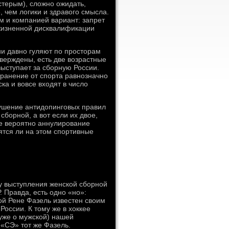
терым), сложно ожидать,
, чем логики и здравого смысла.
м и компанией вариант: запрет
ожизненной дисквалификации
и давно гуляют по просторам
верждены, есть две возрастные
выступает за сборную России.
транение от спорта равнозначно
ка и вовсе входят в число
ушение антидопинговых правил
сборной, а вот если их двое,
ае вероятно аннулирование
ятся ли на этом спортивные
ду выступления женской сборной
. Правда, есть одно «но»:
ой Рене Фазель известен своим
оссии. К тому же в хоккее
уже о мужской) нашей
 «СЭ» тот же Фазель.