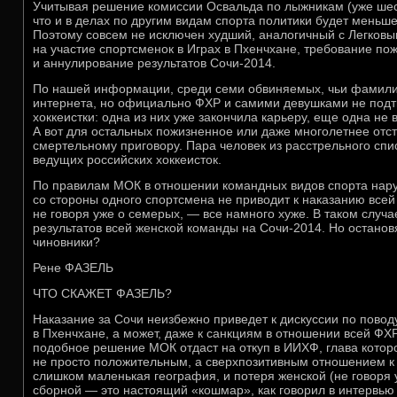
Учитывая решение комиссии Освальда по лыжникам (уже шес
что и в делах по другим видам спорта политики будет меньше
Поэтому совсем не исключен худший, аналогичный с Легковы
на участие спортсменок в Играх в Пхенчхане, требование п
и аннулирование результатов Сочи-2014.
По нашей информации, среди семи обвиняемых, чьи фамили
интернета, но официально ФХР и самими девушками не подт
хоккеистки: одна из них уже закончила карьеру, еще одна не 
А вот для остальных пожизненное или даже многолетнее отс
смертельному приговору. Пара человек из расстрельного спис
ведущих российских хоккеисток.
По правилам МОК в отношении командных видов спорта нар
со стороны одного спортсмена не приводит к наказанию всей 
не говоря уже о семерых, — все намного хуже. В таком случ
результатов всей женской команды на Сочи-2014. Но останов
чиновники?
Рене ФАЗЕЛЬ
ЧТО СКАЖЕТ ФАЗЕЛЬ?
Наказание за Сочи неизбежно приведет к дискуссии по пово
в Пхенчхане, а может, даже к санкциям в отношении всей ФХР
подобное решение МОК отдаст на откуп в ИИХФ, глава котор
не просто положительным, а сверхпозитивным отношением к Р
слишком маленькая география, и потеря женской (не говоря 
сборной — это настоящий «кошмар», как говорил в интервью