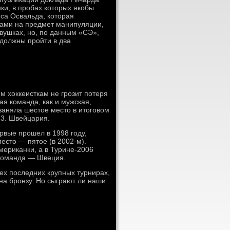
ки, в пробах которых якобы
са Освальда, которая
бами на предмет манипуляции,
вушках, но, по данным «СЭ»,
 должны пройти в два
м хоккеисткам не грозит потеря
я команда, как и мужская,
заняла шестое место в итоговом
 3. Швейцария.
рвые прошел в 1998 году,
есто — пятое (в 2002-м).
ериканки, а в Турине-2006
 команда — Швеция.
сех последних крупных турнирах,
на бронзу. Но сыграют ли наши