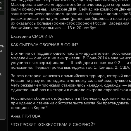
3
Макларена в списке «нарушителей» значились две спортсмен
0
были обнаружены… мужские ДНК. Сейчас же комиссия Денни
занимается исследованием царапин на банках с допинг-про
рассматривает дела уже семи (ранее сообщалось о шести де
их оказалось больше) хоккеисток сборной России. Заседания
ближайших понедельника — 13 и 20 ноября.
Екатерина СМОЛИНА
КАК СЫГРАЛА СБОРНАЯ В СОЧИ?
ть
и
В отличие от подавляющего числа «нарушителей», российски
медалей — они их и не выигрывали. В Сочи-2014 наша женска
уступила в четвертьфинале — Швейцарии со счетом 0:2 — и 
положении. Первая тройка выглядела так: 1. Канада. 2. США.
а
За всю историю женского олимпийского турнира, который впе
Россия ни разу не попадала в четверку сильнейших, лучшее м
Четырежды чемпионками становились канадки, однажды — ам
единственный раз в истории в финале сыграла европейская
Российская сборная отобралась и в Пхенчхан, где, как и на в
при удачном стечении обстоятельств могла бы претендовать 
женщины в Корее?
Анна ПРУГОВА
ЧТО ГРОЗИТ ХОККЕИСТКАМ И СБОРНОЙ?