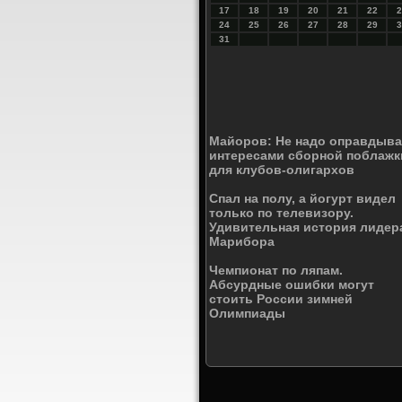
17
18
19
20
21
22
2
24
25
26
27
28
29
3
31
Майоров: Не надо оправдыва
интересами сборной поблажк
для клубов-олигархов
Спал на полу, а йогурт видел
только по телевизору.
Удивительная история лидер
Марибора
Чемпионат по ляпам.
Абсурдные ошибки могут
стоить России зимней
Олимпиады