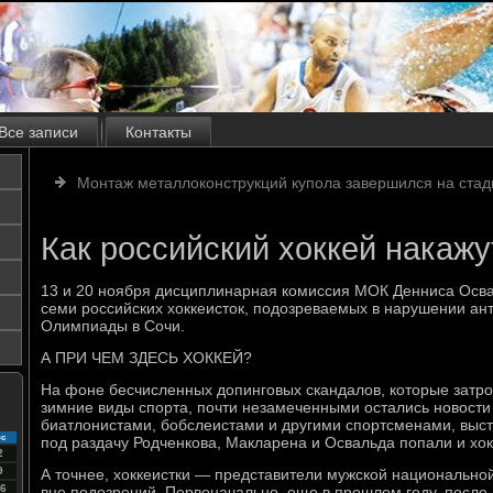
Все записи
Контакты
Монтаж металлоконструкций купола завершился на ста
Как российский хоккей накажу
13 и 20 ноября дисциплинарная комиссия МОК Денниса Осва
семи российских хоккеисток, подозреваемых в нарушении ан
Олимпиады в Сочи.
А ПРИ ЧЕМ ЗДЕСЬ ХОККЕЙ?
На фоне бесчисленных допинговых скандалов, которые затро
зимние виды спорта, почти незамеченными остались новости 
биатлонистами, бобслеистами и другими спортсменами, выс
с
под раздачу Родченкова, Макларена и Освальда попали и хок
2
9
А точнее, хоккеистки — представители мужской национальной
6
вне подозрений. Первоначально, еще в прошлом году, после