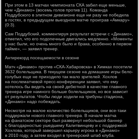
При этом в 13 матчах чемпионата СКА забил еще меньше,
чем «Динамо» (восемь голов против 11). Команда
Поддубского в элитном дивизионе еще ни разу не победила
в гостях, в предыдущем выездном матче проиграв «Амкару»
(0:3).
Сам Поддубский, комментируя результат встречи с «Динамо»,
отметил, что его подопечные двигались медленно. «Моменты
у нас были, но очень много было и брака, особенно в первом
тайме», — заявил тренер.
Антирекорд посещаемости в сезоне
Матч «Динамо» против «СКА-Хабаровска» в Химках посетили
3632 болельщика. В текущем сезоне на домашние игры бело-
голубых еще не приходило так мало зрителей. Хохлов
на послематчевой пресс-конференции заявил, что ему
хотелось бы видеть на своей дебютной в качестве главного
тренера игре намного больше болельщиков, но все зависит
от результатов. Чтобы люди ходили на трибуны стадиона,
«Динамо» надо побеждать.
Несмотря на малое количество болельщиков, они все-таки
поддержали нового главного тренера. В начале матча
на фанатском секторе был развернут небольшой баннер
с благодарностью ушедшему Калитвинцеву и с поддержкой
Хохлова, который завершил карьеру игрока в «Динамо»
в 2010 году, а затем входил в тренерский штаб клуба.