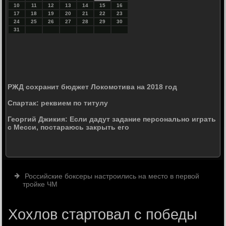
10
11
12
13
14
15
16
17
18
19
20
21
22
23
24
25
26
27
28
29
30
31
РЖД сохранит бюджет Локомотива на 2018 год
Спартак: реквием по титулу
Георгий Джикия: Если дадут задание персонально играть
с Месси, постараюсь закрыть его
Российские боксеры настроились на место в первой
тройке ЧМ
Хохлов стартовал с победы