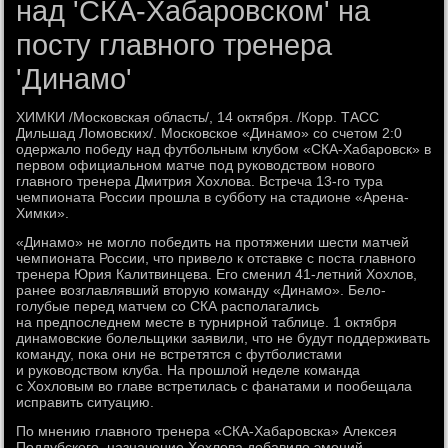
над 'СКА-Хабаровском' на
посту главного тренера
'Динамо'
ХИМКИ /Московская область/, 14 октября. /Корр. ТАСС
Дильшад Ломовских/. Московское «Динамо» со счетом 2:0
одержало победу над футбольным клубом «СКА-Хабаровск» в
первом официальном матче под руководством нового
главного тренера Дмитрия Хохлова. Встреча 13-го тура
чемпионата России прошла в субботу на стадионе «Арена-
Химки».
«Динамо» не могло победить на протяжении шести матчей
чемпионата России, что привело к отставке с поста главного
тренера Юрия Калитвинцева. Его сменил 41-летний Хохлов,
ранее возглавлявший вторую команду «Динамо». Бело-
голубые перед матчем со СКА располагались
на предпоследнем месте в турнирной таблице. 1 октября
динамовские болельщики заявили, что не будут поддерживать
команду, пока они не встретятся с футболистами
и руководством клуба. На прошлой неделе команда
с Хохловым во главе встретилась с фанатами и пообещала
исправить ситуацию.
По мнению главного тренера «СКА-Хабаровска» Алексея
Поддубского, назначение Хохлова добавило эмоций