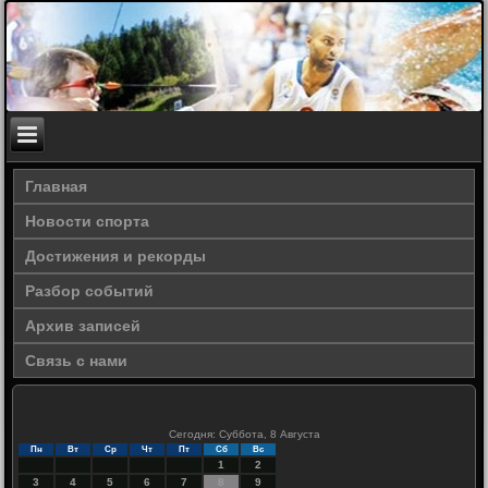
Главная
Новости спорта
Достижения и рекорды
Разбор событий
Архив записей
Связь с нами
Сегодня: Суббота, 8 Августа
Пн
Вт
Ср
Чт
Пт
Сб
Вс
1
2
3
4
5
6
7
8
9