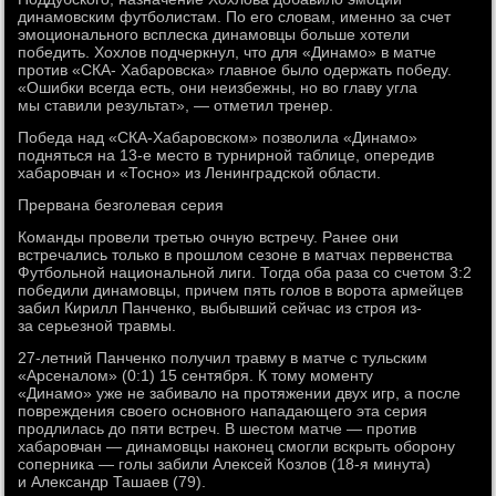
динамовским футболистам. По его словам, именно за счет
эмоционального всплеска динамовцы больше хотели
победить. Хохлов подчеркнул, что для «Динамо» в матче
против «СКА- Хабаровска» главное было одержать победу.
«Ошибки всегда есть, они неизбежны, но во главу угла
мы ставили результат», — отметил тренер.
Победа над «СКА-Хабаровском» позволила «Динамо»
подняться на 13-е место в турнирной таблице, опередив
хабаровчан и «Тосно» из Ленинградской области.
Прервана безголевая серия
Команды провели третью очную встречу. Ранее они
встречались только в прошлом сезоне в матчах первенства
Футбольной национальной лиги. Тогда оба раза со счетом 3:2
победили динамовцы, причем пять голов в ворота армейцев
забил Кирилл Панченко, выбывший сейчас из строя из-
за серьезной травмы.
27-летний Панченко получил травму в матче с тульским
«Арсеналом» (0:1) 15 сентября. К тому моменту
«Динамо» уже не забивало на протяжении двух игр, а после
повреждения своего основного нападающего эта серия
продлилась до пяти встреч. В шестом матче — против
хабаровчан — динамовцы наконец смогли вскрыть оборону
соперника — голы забили Алексей Козлов (18-я минута)
и Александр Ташаев (79).