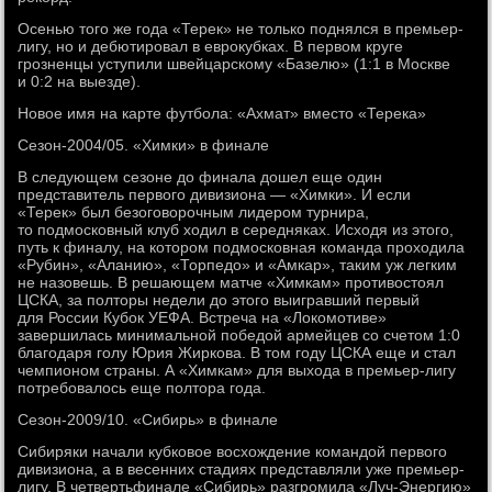
Осенью того же года «Терек» не только поднялся в премьер-
лигу, но и дебютировал в еврокубках. В первом круге
грозненцы уступили швейцарскому «Базелю» (1:1 в Москве
и 0:2 на выезде).
Новое имя на карте футбола: «Ахмат» вместо «Терека»
Сезон-2004/05. «Химки» в финале
В следующем сезоне до финала дошел еще один
представитель первого дивизиона — «Химки». И если
«Терек» был безоговорочным лидером турнира,
то подмосковный клуб ходил в середняках. Исходя из этого,
путь к финалу, на котором подмосковная команда проходила
«Рубин», «Аланию», «Торпедо» и «Амкар», таким уж легким
не назовешь. В решающем матче «Химкам» противостоял
ЦСКА, за полторы недели до этого выигравший первый
для России Кубок УЕФА. Встреча на «Локомотиве»
завершилась минимальной победой армейцев со счетом 1:0
благодаря голу Юрия Жиркова. В том году ЦСКА еще и стал
чемпионом страны. А «Химкам» для выхода в премьер-лигу
потребовалось еще полтора года.
Сезон-2009/10. «Сибирь» в финале
Сибиряки начали кубковое восхождение командой первого
дивизиона, а в весенних стадиях представляли уже премьер-
лигу. В четвертьфинале «Сибирь» разгромила «Луч-Энергию»