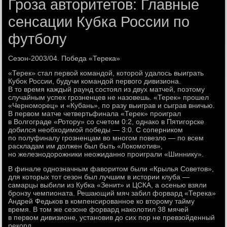
Гроза авторитетов: Главные
сенсации Кубка России по
футболу
Сезон-2003/04. Победа «Терека»
«Терек» стал первой командой, которой удалось выиграть
Кубок России, будучи командой первого дивизиона.
В то время каждый раунд состоял из двух матчей, поэтому
случайным успех грозненцев не назовешь. «Терек» прошел
«Черноморец» и «Кубань», по разу выиграв и сыграв вничью.
В первом матче четвертьфинала «Терек» проиграл
в Волгограде «Ротору» со счетом 0:2, однако в Пятигорске
добился необходимой победы — 3:0. С соперником
по полуфиналу грозненцам во многом повезло — по всем
раскладам им должен был быть «Локомотив»,
но железнодорожники неожиданно проиграли «Шиннику».
В финале однозначным фаворитом были «Крылья Советов»,
для которых тот сезон был лучшим в истории клуба —
самарцы выбили из Кубка «Зенит» и ЦСКА, а осенью взяли
бронзу чемпионата. Решающий мяч забил форвард «Терека»
Андрей Федьков в компенсированное ко второму тайму
время. В том же сезоне форвард наколотил 38 мячей
в первом дивизионе, установив до сих пор не превзойденный
рекорд.