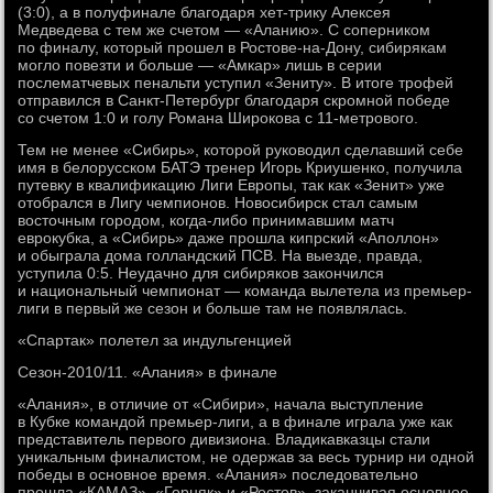
(3:0), а в полуфинале благодаря хет-трику Алексея
Медведева с тем же счетом — «Аланию». С соперником
по финалу, который прошел в Ростове-на-Дону, сибирякам
могло повезти и больше — «Амкар» лишь в серии
послематчевых пенальти уступил «Зениту». В итоге трофей
отправился в Санкт-Петербург благодаря скромной победе
со счетом 1:0 и голу Романа Широкова с 11-метрового.
Тем не менее «Сибирь», которой руководил сделавший себе
имя в белорусском БАТЭ тренер Игорь Криушенко, получила
путевку в квалификацию Лиги Европы, так как «Зенит» уже
отобрался в Лигу чемпионов. Новосибирск стал самым
восточным городом, когда-либо принимавшим матч
еврокубка, а «Сибирь» даже прошла кипрский «Аполлон»
и обыграла дома голландский ПСВ. На выезде, правда,
уступила 0:5. Неудачно для сибиряков закончился
и национальный чемпионат — команда вылетела из премьер-
лиги в первый же сезон и больше там не появлялась.
«Спартак» полетел за индульгенцией
Сезон-2010/11. «Алания» в финале
«Алания», в отличие от «Сибири», начала выступление
в Кубке командой премьер-лиги, а в финале играла уже как
представитель первого дивизиона. Владикавказцы стали
уникальным финалистом, не одержав за весь турнир ни одной
победы в основное время. «Алания» последовательно
прошла «КАМАЗ», «Горняк» и «Ростов», заканчивая основное