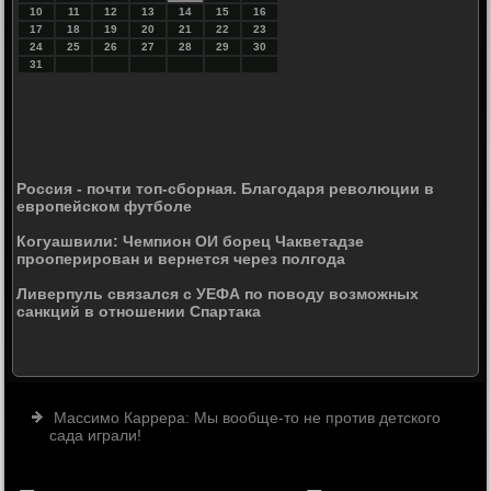
10
11
12
13
14
15
16
17
18
19
20
21
22
23
24
25
26
27
28
29
30
31
Россия - почти топ-сборная. Благодаря революции в
европейском футболе
Когуашвили: Чемпион ОИ борец Чакветадзе
прооперирован и вернется через полгода
Ливерпуль связался с УЕФА по поводу возможных
санкций в отношении Спартака
Массимо Каррера: Мы вообще-то не против детского
сада играли!