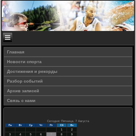
Главная
Новости спорта
Достижения и рекорды
Разбор событий
Архив записей
Связь с нами
Сегодня: Пятница, 7 Августа
Пн
Вт
Ср
Чт
Пт
Сб
Вс
1
2
3
4
5
6
7
8
9