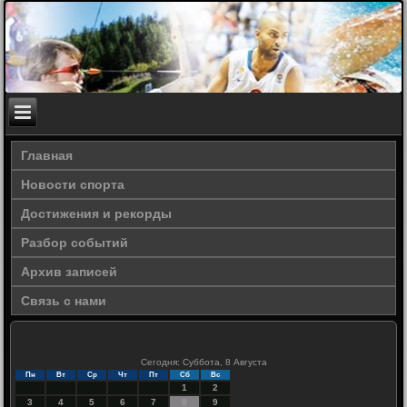
Главная
Новости спорта
Достижения и рекорды
Разбор событий
Архив записей
Связь с нами
Сегодня: Суббота, 8 Августа
Пн
Вт
Ср
Чт
Пт
Сб
Вс
1
2
3
4
5
6
7
8
9