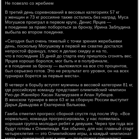
Не повезло со жребием
В третий день соревнований в весовых категориях 57 кг
у женщин и 73 кг россияне также остались без наград. Муса
Могушков проиграл в первом круге, Денис Ярцев —
в поединке за право побороться за бронзу, Ирина Заблудина
выбыла во втором поединке.
«Сегодня был очень тяжелый с точки зрения жеребьевки
день, поскольку Могушкову в первой же схватке достался
непростой француз, плюс я делаю скидку и на то,
что в последние 15 дней до старта ему пришлось сгонять вес.
Ярцев хорошо боролся, мог быть и в полуфинале,
и в поединке за бронзу — выложился на все сто процентов,
был серьезно готов. Это не результат его уровня, он на всех
турнирах борется за первые места».
В четверг в борьбу вступят мужчины в весовой категории 81 кг,
где российскую команду представит олимпийский чемпион
Рио-де-Жанейро Хасан Халмурзаев и Алан Хубецов.
В женском турнире в весе 63 кг за сборную России выступит
Дарья Давыдова и Екатерина Валькова.
Гамба отметил прогресс сборной спустя год после Игр. «Все
нормально, команда прогрессировала, у нас появилась
хорошая группа молодых ребят и девушек. Через три года все
будут готовы к Олимпиаде. Как обычно, для нас главный старт
четырехлетия — это Олимпийские игры, а каждый чемпионат
мира — очередной шаг к ним, — подытожил специалист.