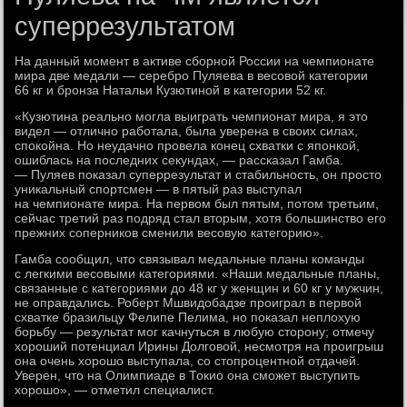
суперрезультатом
На данный момент в активе сборной России на чемпионате
мира две медали — серебро Пуляева в весовой категории
66 кг и бронза Натальи Кузютиной в категории 52 кг.
«Кузютина реально могла выиграть чемпионат мира, я это
видел — отлично работала, была уверена в своих силах,
спокойна. Но неудачно провела конец схватки с японкой,
ошиблась на последних секундах, — рассказал Гамба.
— Пуляев показал суперрезультат и стабильность, он просто
уникальный спортсмен — в пятый раз выступал
на чемпионате мира. На первом был пятым, потом третьим,
сейчас третий раз подряд стал вторым, хотя большинство его
прежних соперников сменили весовую категорию».
Гамба сообщил, что связывал медальные планы команды
с легкими весовыми категориями. «Наши медальные планы,
связанные с категориями до 48 кг у женщин и 60 кг у мужчин,
не оправдались. Роберт Мшвидобадзе проиграл в первой
схватке бразильцу Фелипе Пелима, но показал неплохую
борьбу — результат мог качнуться в любую сторону; отмечу
хороший потенциал Ирины Долговой, несмотря на проигрыш
она очень хорошо выступала, со стопроцентной отдачей.
Уверен, что на Олимпиаде в Токио она сможет выступить
хорошо», — отметил специалист.