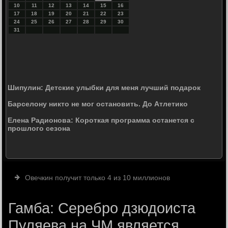
10
11
12
13
14
15
16
17
18
19
20
21
22
23
24
25
26
27
28
29
30
31
Шипулин: Детские улыбки для меня лучший подарок
Барселону никто не мог остановить. До Атлетико
Елена Радионова: Короткая программа останется с
прошлого сезона
Овечкин получит только 4 из 10 миллионов
Гамба: Серебро дзюдоиста
Пуляева на ЧМ является