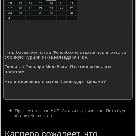
10
11
12
13
14
15
16
17
18
19
20
21
22
23
24
25
26
27
28
29
30
31
Пять баскетболистов Фенербахче отказались играть за
сборную Турции из-за календаря FIBA
Гасли - о Гран-при Малайзии: Я не волнуюсь, я в
восторге
Что интересного в матче Краснодар - Динамо?
Прогноз на сезон НХЛ. Столичный дивизион: Питтсбург
обгонит Вашингтон
Каррера сожалеет, что