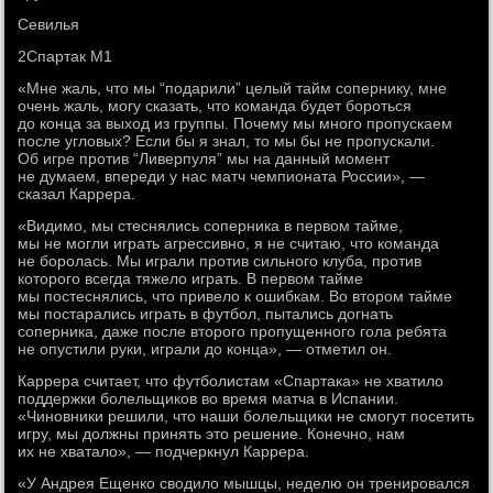
Севилья
2Спартак М1
«Мне жаль, что мы “подарили” целый тайм сопернику, мне
очень жаль, могу сказать, что команда будет бороться
до конца за выход из группы. Почему мы много пропускаем
после угловых? Если бы я знал, то мы бы не пропускали.
Об игре против “Ливерпуля” мы на данный момент
не думаем, впереди у нас матч чемпионата России», —
сказал Каррера.
«Видимо, мы стеснялись соперника в первом тайме,
мы не могли играть агрессивно, я не считаю, что команда
не боролась. Мы играли против сильного клуба, против
которого всегда тяжело играть. В первом тайме
мы постеснялись, что привело к ошибкам. Во втором тайме
мы постарались играть в футбол, пытались догнать
соперника, даже после второго пропущенного гола ребята
не опустили руки, играли до конца», — отметил он.
Каррера считает, что футболистам «Спартака» не хватило
поддержки болельщиков во время матча в Испании.
«Чиновники решили, что наши болельщики не смогут посетить
игру, мы должны принять это решение. Конечно, нам
их не хватало», — подчеркнул Каррера.
«У Андрея Ещенко сводило мышцы, неделю он тренировался