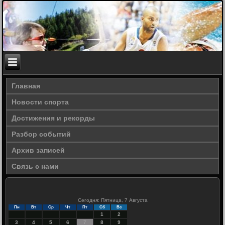
Главная
Новости спорта
Достижения и рекорды
Разбор событий
Архив записей
Связь с нами
Сегодня: Пятница, 7 Августа
Пн
Вт
Ср
Чт
Пт
Сб
Вс
1
2
3
4
5
6
7
8
9