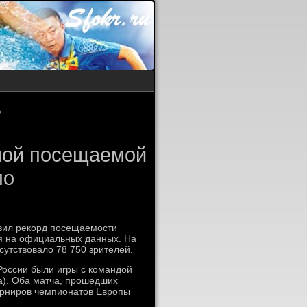
?
амой посещаемой
по
овил рекорд посещаемости
ся на официальных данных. На
сутствовало 78 750 зрителей.
ссии были игры с командой
да). Оба матча, прошедших
урниров чемпионатов Европы