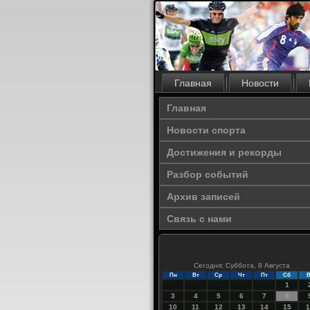
Главная
Новости
Главная
Новости спорта
Достижения и рекорды
Разбор событий
Архив записей
Связь с нами
Сегодня: Суббота, 8 Августа
Пн
Вт
Ср
Чт
Пт
Сб
В
1
3
4
5
6
7
8
10
11
12
13
14
15
1