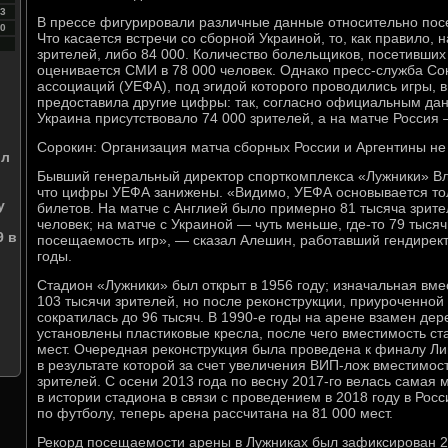
3
В прессе фигурировали различные данные относительно пос
0
Что касается встречи со сборной Украиной, то, как правило,
зрителей, либо 84 000. Количество болельщиков, посетивших
оценивается СМИ в 78 000 человек. Однако пресс-служба С
ассоциаций (УЕФА), под эгидой которого проводились игры, 
предоставила другие цифры: так, согласно официальным да
Украина присутствовало 74 000 зрителей, а на матче Россия
Сорокин: Организация матча сборных России и Аргентины не
ил
Бывший генеральный директор спорткомплекса «Лужники» Вл
что цифры УЕФА занижены. «Видимо, УЕФА основывается тол
у
билетов. На матче с Англией было примерно 81 тысяча зрите
человек; на матче с Украиной — чуть меньше, где-то 79 тыся
9 в
посещаемость игр», — сказал Алешин, работавший гендирект
годы.
Стадион «Лужники» был открыт в 1956 году; изначальная вме
103 тысячи зрителей, но после реконструкции, приуроченной
сократилась до 96 тысяч. В 1990-е годы на арене взамен де
установлены пластиковые кресла, после чего вместимость с
мест. Очередная реконструкция была проведена к финалу Ли
в результате которой за счет увеличения ВИП-лож вместимос
зрителей. С осени 2013 года по весну 2017-го велась самая
в истории стадиона в связи с проведением в 2018 году в Рос
по футболу, теперь арена рассчитана на 81 000 мест.
Рекорд посещаемости арены в Лужниках был зафиксирован 2