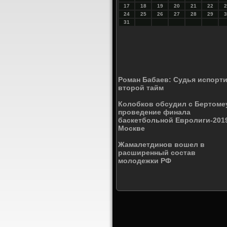
17
18
19
20
21
22
2
24
25
26
27
28
29
3
31
Роман Бабаев: Судья испорт
второй тайм
Колобков обсудил с Бертоме
проведение финала
баскетбольной Евролиги-201
Москве
Жамалетдинов вошел в
расширенный состав
молодежки РФ