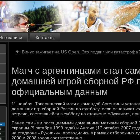
Все записи
Контакты
Винус зажигает на US Open. Это подвиг или катастрофа
Матч с аргентинцами стал с
домашней игрой сборной РФ 
официальным данным
11 ноября. Товарищеский матч с командой Аргентины устан
домашних игр сборной России по футболу, если основывать
встрече, состоявшейся в субботу на стадионе «Лужники», при
Ранее самыми посещаемыми домашними матчами сборной Ро
с
Украины (9 октября 1999 года) и Англии (17 октября 2007 го
2
на стадионе «Лужники», проводились в рамках отборочных т
9
2000 и 2008 годов соответственно.
6