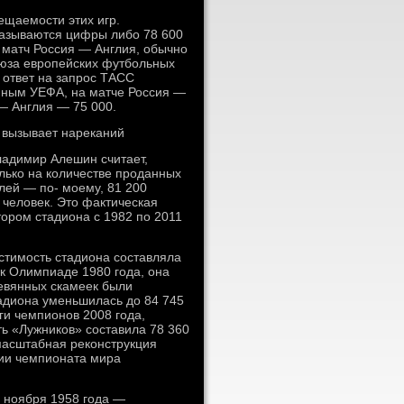
ещаемости этих игр.
 называются цифры либо 78 600
 матч Россия — Англия, обычно
оюза европейских футбольных
в ответ на запрос ТАСС
нным УЕФА, на матче Россия —
 — Англия — 75 000.
 вызывает нареканий
адимир Алешин считает,
ько на количестве проданных
лей — по- моему, 81 200
ч человек. Это фактическая
ором стадиона с 1982 по 2011
стимость стадиона составляла
 к Олимпиаде 1980 года, она
ревянных скамеек были
тадиона уменьшилась до 84 745
ги чемпионов 2008 года,
ть «Лужников» составила 78 360
 масштабная реконструкция
сии чемпионата мира
 ноября 1958 года —