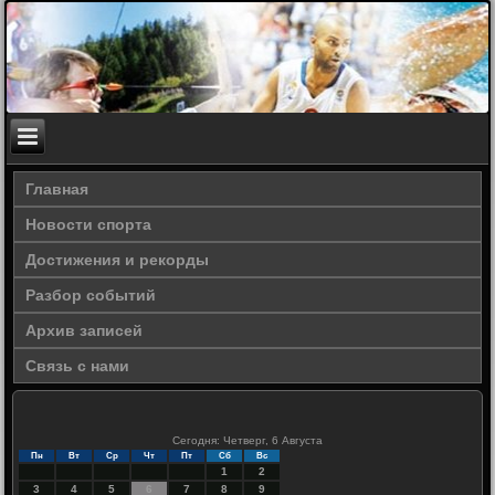
Главная
Новости спорта
Достижения и рекорды
Разбор событий
Архив записей
Связь с нами
Сегодня: Четверг, 6 Августа
Пн
Вт
Ср
Чт
Пт
Сб
Вс
1
2
3
4
5
6
7
8
9