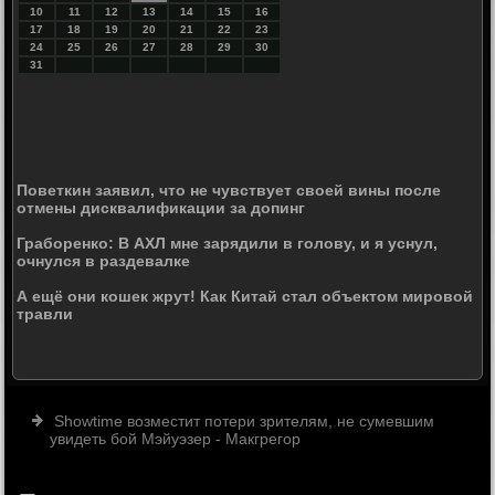
10
11
12
13
14
15
16
17
18
19
20
21
22
23
24
25
26
27
28
29
30
31
Поветкин заявил, что не чувствует своей вины после
отмены дисквалификации за допинг
Граборенко: В АХЛ мне зарядили в голову, и я уснул,
очнулся в раздевалке
А ещё они кошек жрут! Как Китай стал объектом мировой
травли
Showtime возместит потери зрителям, не сумевшим
увидеть бой Мэйуэзер - Макгрегор