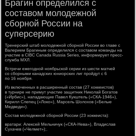
Брагин определился с
составом молодежной
сборной России на
суперсерию
Тренерский штаб молодежной сборной России во главе с
Валерием Брагиным определился с составом команды на
участие в CIBC Canada Russia Series, информирует пресс-
служба МХЛ.
Встречи ежегодной ноябрьской серии из шести матчей
со сборными канадских юниорских лиг пройдут с 6
по 16 ноября.
Из включенных в расширенный состав (27 хоккеистов)
в турнире не примут участие защитник Николай Богатов
(«Ирбис»), нападающие Павел Кукштель («СКА-1946»),
Кирилл Слепец («Локо»), Марсель Шолохов («Белые
Медведи»).
Состав молодежной сборной России (23 хоккеиста):
вратари: Алексей Мельничук («СКА-Нева»), Владислав
Сухачев («Челмет»);.