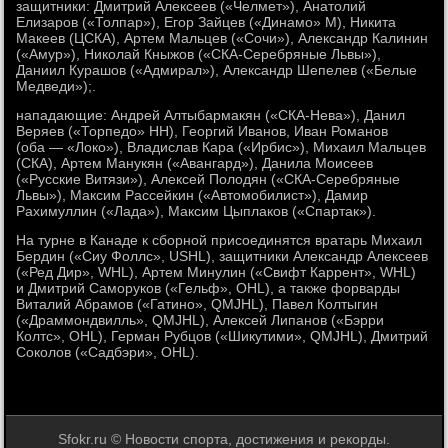
защитники: Дмитрий Алексеев («Челмет»), Анатолий
Елизаров («Толпар»), Егор Зайцев («Динамо» М), Никита
Макеев (ЦСКА), Артем Мальцев («Сочи»), Александр Калинин
(«Амур»), Николай Кныжов («СКА-Серебряные Львы»),
Даниил Курашов («Адмирал»), Александр Шепелев («Белые
Медведи»);.
нападающие: Андрей Алтыбармакян («СКА-Нева»), Данил
Веряев («Торпедо» НН), Георгий Иванов, Иван Романов
(оба — «Локо»), Владислав Кара («Ирбис»), Михаил Мальцев
(СКА), Артем Манукян («Авангард»), Данила Моисеев
(«Русские Витязи»), Алексей Полодян («СКА-Серебряные
Львы»), Максим Рассейкин («Автомобилист»), Дамир
Рахимуллин («Лада»), Максим Цыплаков («Спартак»).
На турне в Канаде к сборной присоединятся вратарь Михаил
Бердин («Сиу Фоллс», USHL), защитники Александр Алексеев
(«Ред Дир», WHL), Артем Минулин («Свифт Каррент», WHL)
и Дмитрий Саморуков («Гельф», OHL), а также форварды
Виталий Абрамов («Гатино», QMJHL), Павел Колтыгин
(«Драммондвилль», QMJHL), Алексей Липанов («Бэрри
Колтс», OHL), Герман Рубцов («Шикутими», QMJHL), Дмитрий
Соколов («Садбэри», OHL).
Sfokr.ru © Новости спорта, достижения и рекорды.