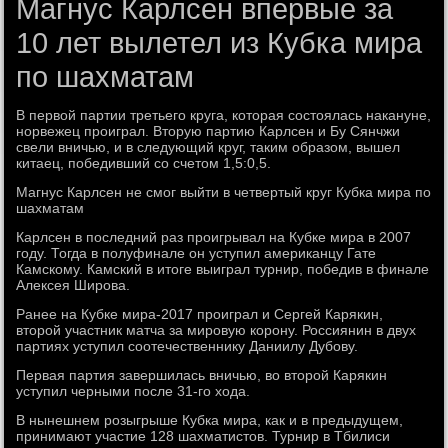
Магнус Карлсен впервые за
10 лет вылетел из Кубка мира
по шахматам
В первой партии третьего круга, которая состоялась накануне,
норвежец проиграл. Вторую партию Карлсен и Бу Сянчжи
свели вничью, и в следующий круг, таким образом, вышел
китаец, победивший со счетом 1,5:0,5.
Магнус Карлсен не смог выйти в четвертый круг Кубка мира по
шахматам
Карлсен в последний раз проигрывал на Кубке мира в 2007
году. Тогда в полуфинале он уступил американцу Гате
Камскому. Камский в итоге выиграл турнир, победив в финале
Алексея Широва.
Ранее на Кубке мира-2017 проиграл и Сергей Карякин,
второй участник матча за мировую корону. Россиянин в двух
партиях уступил соотечественнику Даниилу Дубову.
Первая партия завершилась вничью, во второй Карякин
уступил черными после 31-го хода.
В нынешнем розыгрыше Кубка мира, как и в предыдущем,
принимают участие 128 шахматистов. Турнир в Тбилиси