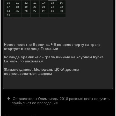
10
11
12
13
14
15
16
17
18
19
20
21
22
23
24
25
26
27
28
29
30
31
Новое полотно Берлина: ЧЕ по велоспорту на треке
стартует в столице Германии
Команда Крамника сыграла вничью на клубном Кубке
Европы по шахматам
Жамалетдинов: Молодежь ЦСКА должна
воспользоваться шансом
Организаторы Олимпиады-2018 рассчитывают получить
прибыль от ее проведения