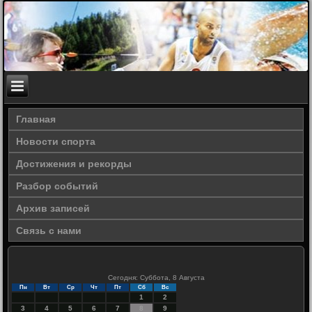
Главная
Новости спорта
Достижения и рекорды
Разбор событий
Архив записей
Связь с нами
Сегодня: Суббота, 8 Августа
Пн
Вт
Ср
Чт
Пт
Сб
Вс
1
2
3
4
5
6
7
8
9