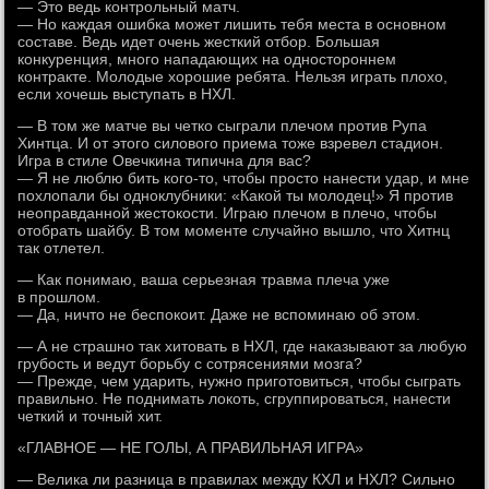
— Это ведь контрольный матч.
— Но каждая ошибка может лишить тебя места в основном
составе. Ведь идет очень жесткий отбор. Большая
конкуренция, много нападающих на одностороннем
контракте. Молодые хорошие ребята. Нельзя играть плохо,
если хочешь выступать в НХЛ.
— В том же матче вы четко сыграли плечом против Рупа
Хинтца. И от этого силового приема тоже взревел стадион.
Игра в стиле Овечкина типична для вас?
— Я не люблю бить кого-то, чтобы просто нанести удар, и мне
похлопали бы одноклубники: «Какой ты молодец!» Я против
неоправданной жестокости. Играю плечом в плечо, чтобы
отобрать шайбу. В том моменте случайно вышло, что Хитнц
так отлетел.
— Как понимаю, ваша серьезная травма плеча уже
в прошлом.
— Да, ничто не беспокоит. Даже не вспоминаю об этом.
— А не страшно так хитовать в НХЛ, где наказывают за любую
грубость и ведут борьбу с сотрясениями мозга?
— Прежде, чем ударить, нужно приготовиться, чтобы сыграть
правильно. Не поднимать локоть, сгруппироваться, нанести
четкий и точный хит.
«ГЛАВНОЕ — НЕ ГОЛЫ, А ПРАВИЛЬНАЯ ИГРА»
— Велика ли разница в правилах между КХЛ и НХЛ? Сильно