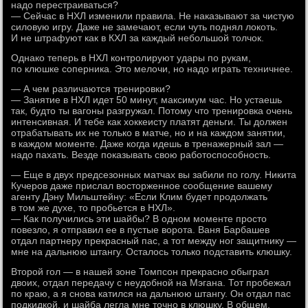
надо перестраиваться?
— Сейчас в НХЛ изменили правила. Не наказывают за чистую
силовую игру. Даже не замечают, если чуть поднял локоть.
И не штрафуют как в КХЛ за каждый небольшой толчок.
Однако теперь в НХЛ контролируют удары по рукам,
по клюшке соперника. Это мелочи, но надо играть техничнее.
— А чем различаются тренировки?
— Занятие в НХЛ идет 50 минут, максимум час. Но устаешь
так, будто ты вагоны разгружал. Потому что тренировка очень
интенсивная. И тебе как хоккеисту платят деньги. Ты должен
отрабатывать их не только в матче, но и на каждом занятии,
в каждом моменте. Даже когда идешь в тренажерный зал —
надо пахать. Везде показывать свою работоспособность.
— Еще в двух предсезонных матчах вы забили по голу. Никита
Кучеров даже прислал восторженное сообщение вашему
агенту Дэну Мильштейну: «Если Клим будет продолжать
в том же духе, то пробьется в НХЛ».
— Как получились эти шайбы? В одном моменте просто
повезло, я отправил ее в пустые ворота. Ваня Барбашев
отдал партнеру прекрасный пас, а тот между ног защитнику —
мне на дальнюю штангу. Осталось только подставить клюшку.
Второй гол — в нашей зоне Томпсон прекрасно обыграл
двоих, отдал передачу с неудобной на Мэгана. Тот пробежал
по краю, а я снова катился на дальнюю штангу. Он отдал пас
подкидкой, и шайба легла мне точно в клюшку. В общем,