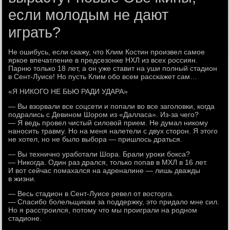
если молодым не дают
играть?
Не ошибусь, если скажу, что Клим Костин произвел самое
яркое впечатление в предсезонке НХЛ из всех россиян.
Парню только 18 лет, а он уже ставит на уши полный стадион
в Сент-Луисе! Но пусть Клим обо всем расскажет сам…
«Я НИКОГО НЕ БЬЮ РАДИ УДАРА»
— Вы взорвали все соцсети и попали во все заголовки, когда
подрались с Девином Шором из «Далласа». Из-за чего?
— Я ведь провел чистый силовой прием. Не думал никому
наносить травму. Но на меня налетели с двух сторон. Я этого
не хотел, но не было выбора — пришлось драться.
— Вы технично уработали Шора. Брали уроки бокса?
— Никогда. Один раз дрался, только попав в МХЛ в 16 лет.
И вот сейчас помахался на адреналине — лишь дважды
в жизни.
— Весь стадион в Сент-Луисе ревел от восторга.
— Спасибо болельщикам за поддержку, это придало мне сил.
Но я расстроился, потому что мы проиграли на родном
стадионе.