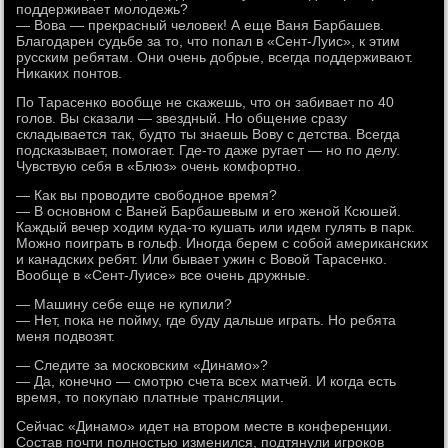
поддерживает молодежь?
— Вова — прекрасный человек! А еще Ваня Барбашев.
Благодарен судьбе за то, что попал в «Сент-Луис», к этим
русским ребятам. Они очень добрые, всегда поддерживают.
Никаких понтов.
По Тарасенко вообще не скажешь, что он забивает по 40
голов. Вы сказали — звездный. Но общение сразу
складывается так, будто ты знаешь Вову с детства. Всегда
подсказывает, помогает. Где-то даже ругает — но по делу.
Чувствую себя в «Блюз» очень комфортно.
— Как вы проводите свободное время?
— В основном с Ваней Барбашевым и его женой Ксюшей.
Каждый вечер ходим куда-то кушать или идем гулять в парк.
Можно поиграть в гольф. Иногда берем с собой американских
и канадских ребят. Или бывает ужин с Вовой Тарасенко.
Вообще в «Сент-Луисе» все очень дружные.
— Машину себе еще не купили?
— Нет, пока не пойму, где буду дальше играть. Но ребята
меня подвозят.
— Следите за московским «Динамо»?
— Да, конечно — смотрю счета всех матчей. И когда есть
время, то покупаю платные трансляции.
Сейчас «Динамо» идет на втором месте в конференции.
Состав почти полностью изменился, подтянули игроков