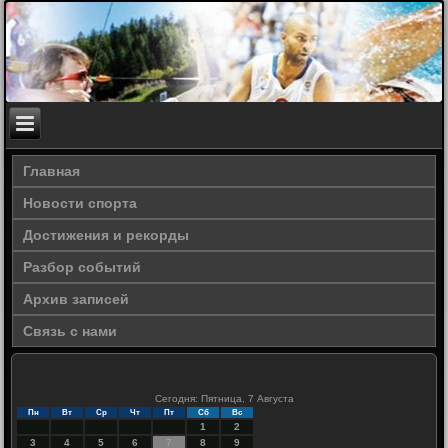
Главная
Новости спорта
Достижения и рекорды
Разбор событий
Архив записей
Связь с нами
Сегодня: Пятница, 7 Августа
Пн
Вт
Ср
Чт
Пт
Сб
Вс
1
2
3
4
5
6
7
8
9