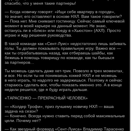
спасибо, что у меня такие партнеры!
— Когда новичку говорят: «Ищи себе квартиру в городе»,
то значит, его оставляют в основе НХЛ. Вам такое говорили?
— Пока нет. Мне снимают гостиницу. Сейчас самый ключевой
момент в моей карьере на данный момент. Не знаю,
останусь ли в «Блюз» или поеду в «Хьюстон» (АХЛ). Просто
играю и жду решения руководства.
В такой команде как «Сент-Луис» недостаточно лишь забивать
голы. Ты должен показывать правильную игру. Важно все —
как ты отрабатываешь назад, как отбираешь шайбы, как
бежишь в помощь товарищу по команде, как ты бьешься
за партнеров…
Ты можешь сделать даже хет-трик. Повезло в трех моментах,
и все. Но если ты не понимаешь хоккей НХЛ и не можешь
в него играть, то надолго не задержишься. Поэтому я сейчас
стараюсь сделать все, чтобы показать именно это. А в конце
недели решится, где я буду играть дальше.
«ТАРАСЕНКО — ПРЕКРАСНЫЙ ЧЕЛОВЕК»
— «Колдер Трофи», приз лучшему новичку НХЛ — ваша
задача на сезон?
— Конечно. Всегда нужно ставить перед собой максимальные
цели. Почему нет?
— Как звездный форвард «Сент-Луиса» Владимир Тарасенко