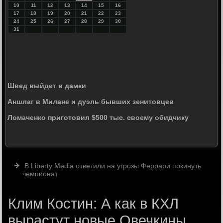
10
11
12
13
14
15
16
17
18
19
20
21
22
23
24
25
26
27
28
29
30
31
Швед выйдет в дамки
Аншлаг в Милане и дуэль бывших зенитовцев
Ломаченко приготовил $500 тыс. своему обидчику
В Liberty Media ответили на угрозы Феррари покинуть
чемпионат
Клим Костин: А как в КХЛ
вырастут новые Овечкины,