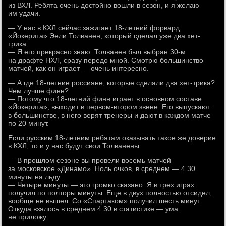
из ВХЛ. Ребята очень достойно вошли в сезон, и я желаю
им удачи.
— У нас в КХЛ сейчас зажигает 18-летний форвард
«Йокерита» Эели Толванен, который сделал уже два хет-
трика.
— Я его прекрасно знаю. Толванен был выбран 30-м
на драфте НХЛ, сразу передо мной. Смотрю большинство
матчей, как он играет — очень интересно.
— А где 18-летние россияне, которые сделали два хет-трика?
Чем лучше финн?
— Потому что 18-летний финн играет в основном составе
«Йокерита», выходит в первом-втором звене. Его выпускают
в большинстве, в него верят тренеры и дают в каждом матче
по 20 минут.
Если русским 18-летним ребятам оказывать такое же доверие
в КХЛ, то и у нас будут свои Толванены.
— В прошлом сезоне вы провели восемь матчей
за московское «Динамо». Ноль очков, в среднем — 4.30
минуты на льду.
— Четыре минуты — это громко сказано. Я в трех играх
получил по полторы минуты. Еще в двух полностью отсидел,
вообще не вышел. Со «Спартаком» получил шесть минут.
Откуда взялось в среднем 4.30 в статистике — ума
не приложу.