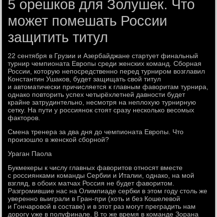
5 орешков для Золушек. Что
может помешать России
защитить титул
22 сентября в Грузии и Азербайджане стартует финальный
турнир чемпионата Европы среди женских команд. Сборная
России, которую непосредственно перед турниром возглавил
Константин Ушаков, будет защищать свой титул
и автоматически причисляется к главным фаворитам турнира,
однако повторить успех четырёхлетней давности будет
крайне затрудинтельно, несмотря на неплохую турнирную
сетку. На пути у россиянок стоят сразу несколько весомых
факторов.
Смена тренера за два дня до чемпионата Европы. Что
произошло в женской сборной?
Ураган Паола
Букмекеры к числу главных фаворитов относят вместе
с россиянками команды Сербии и Италии, однако, на мой
взгляд, в обоих матчах Россия не будет фаворитом.
Разгромившие нас на Олимпиаде сербки в этом году столь же
уверенно выиграли в Гран-при (хоть и без Кошелевой
и Гончаровой в составе) и в этот раз могут преградить нам
дорогу уже в полуфинале. В то же время в команде Зорана