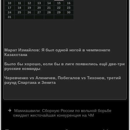
10
11
12
13
14
15
16
17
18
19
20
21
22
23
24
25
26
27
28
29
30
31
Марат Измайлов: Я был одной ногой в чемпионате
Казахстана
Было бы хорошо, если бы в лиге появились ещё две-три
русские команды
Черевченко vs Аленичев, Побегалов vs Тихонов, третий
раунд Спартака и Зенита
Мамиашвили: Сборную России по вольной борьбе
ожидает жесточайшая конкуренция на ЧМ