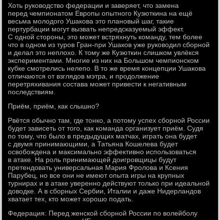
Хоть руководство федерации и заверяет, что замена
перед чемпионатом Европы опытного Кузюткина на ещё
весьма молодого Ушакова это плановый шаг, такие
пертурбации могут вызвать непредсказуемый эффект.
С одной стороны, это может встряхнуть команду, тем более
что в одном из туров Гран-при Ушаков уже руководил сборной
и делал это неплохо. К тому же Кузюткин слишком увлёкся
экспериментами. Многие из них на Большом чемпионском
кубке смотрелись нелепо. В то же время концепции Ушакова
отличаются от взглядов мэтра, и продолжение
перетряхивания состава может привести к негативным
последствиям.
Приём, приём, как слышно?
Рвётся обычно там, где тонко, а потому успех сборной России
будет зависеть от того, как команда организует приём. Судя
по тому, что было в предыдущих матчах, играть она будет
с двумя принимающими, а Татьяна Кошелева будет
освобождена и максимально эффективно использоваться
в атаке. На роль принимающей доигровщицы будут
претендовать универсальная Мария Фролова и Ксения
Парубец, но все они не имеют опыта игры на крупных
турнирах и в атаке уверенно действуют только при идеальной
доводке. А в сборных Сербии, Италии и даже Нидерландов
хватает тех, кто может хорошо подать.
Федерация: Перед женской сборной России по волейболу