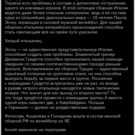
Терзича есть проблемы в составе и допинговое отстранение
одного из ключевых игроков. В этой ситуации сборная Италии
видится даже более опасным соперником, ведь в её составе
одна из сильнейших диагональных мира — 18-летняя Паола
Эгону, играющая в силовой мужской волейбол. Для нашей
обороны итальянка нигерийского происхождения способна
стать сметающим всё на своём пути ураганом.
Хитрый итальянец
Эгону — не единственная представительница Италии,
способная создать нам проблемы. Знаменитый тренер
Джованни Гуидетти способен организовать нашей команде
свидание со своими соотечественницами гораздо раньше
финала. Возглавляемая им сборная Турции — единственный
серьёзный соперник на групповом этапе, но она способна
выиграть борьбу за первое место в группе. Россиянки
с командами Гуидетти встречались уже не раз, но всегда
в рукаве хитрого итальянца находятся новые тактические
козыри. Что значит для нас выход со второго места? То,
что тогда придётся провести с командами группы А вместо
одной игры навылет две, а Азербайджан, Польша
и Германия — далеко не рождественские подарки.
Фетисова, Кошелева и Гончарова вошли в состав женской
сборной РФ по волейболу на ЧЕ
Коней заменили на переправе