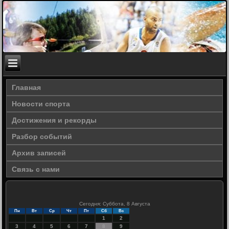
Главная
Новости спорта
Достижения и рекорды
Разбор событий
Архив записей
Связь с нами
Сегодня: Суббота, 8 Августа
Пн
Вт
Ср
Чт
Пт
Сб
Вс
1
2
3
4
5
6
7
8
9