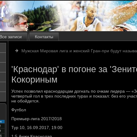
Все записи
Контакты
Мужская Мировая лига и женский Гран-при будут назыв
'Краснодар' в погоне за 'Зенит
Кокориным
Успех позволил краснодарцам догнать по очкам лидера — «З
четвертый гол в трех последних турах и показал: без его уча
не обойдется.
Футбол
Премьер-лига 2017/2018
с
2
Тур 10, 16.09.2017, 19:00
9
6
1:5 Анжи Краснодар