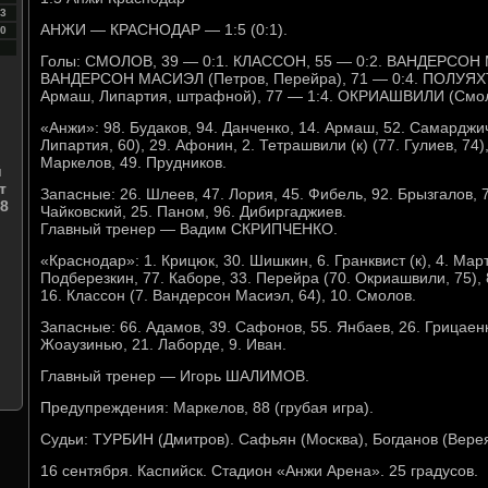
3
АНЖИ — КРАСНОДАР — 1:5 (0:1).
0
Голы: СМОЛОВ, 39 — 0:1. КЛАССОН, 55 — 0:2. ВАНДЕРСОН 
ВАНДЕРСОН МАСИЭЛ (Петров, Перейра), 71 — 0:4. ПОЛУЯХ
Армаш, Липартия, штрафной), 77 — 1:4. ОКРИАШВИЛИ (Смоло
«Анжи»: 98. Будаков, 94. Данченко, 14. Армаш, 52. Самарджич,
Липартия, 60), 29. Афонин, 2. Тетрашвили (к) (77. Гулиев, 74),
Маркелов, 49. Прудников.
й
т
Запасные: 26. Шлеев, 47. Лория, 45. Фибель, 92. Брызгалов, 7
8
Чайковский, 25. Паном, 96. Дибиргаджиев.
Главный тренер — Вадим СКРИПЧЕНКО.
«Краснодар»: 1. Крицюк, 30. Шишкин, 6. Гранквист (к), 4. Мар
Подберезкин, 77. Каборе, 33. Перейра (70. Окриашвили, 75), 8
16. Классон (7. Вандерсон Масиэл, 64), 10. Смолов.
Запасные: 66. Адамов, 39. Сафонов, 55. Янбаев, 26. Грицаенк
Жоаузинью, 21. Лаборде, 9. Иван.
Главный тренер — Игорь ШАЛИМОВ.
Предупреждения: Маркелов, 88 (грубая игра).
Судьи: ТУРБИН (Дмитров). Сафьян (Москва), Богданов (Верея
16 сентября. Каспийск. Стадион «Анжи Арена». 25 градусов.