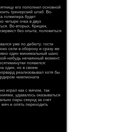
 пятницу его пополнил основной
роить тренерский штаб. Во-
на голкипера будет
о четыре очка в двух
ься. Во-вторых, Крицюк,
езервист без опыта, положиться
вался уже по дебюту: гости
око сели в оборону и сразу же
ровно один минимальный шанс
акой-нибудь нечаянный момент.
есятиминутки появился:
на один, но в своем
форвард реализовывал хотя бы
ардиром чемпионата
о играл как с мячом, так
иниями, удавалось оказываться
ально пары секунд за счет
 мяч и опять переходить