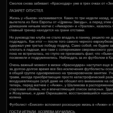
Смолов снова забивает. «Краснодар» уже в трех очках от «Зе
ЛАЗАРЕТ ОПУСТЕЛ.
Жизнь у «быков» налаживается. Каких-то три недели назад, 
вылетела из Лиги Европы от «Црвены Звезды», а перед этим 
домашним ничьим матчи с «Амкаром» и «Уралом», казалось ч
главный тренер находится на грани отставки.
Но руководство клуба не стало впадать в панику, решило не 
подождать. Как итог — после того самого черного еврокубков
одержал уже третью победу подряд. Само собой, не будем за
хлопать в ладоши, все-таки с соперниками сверхвысокого ур
пока не встречалась, но глупо не признавать факт, что «быки
посвежели и подрумянились. Наблюдать за их футболом в Ка
Очень важный момент в жизни «Краснодара» наступил еще в ч
за долгое-долгое время все без исключения футболисты осно
в общей группе одновременно на тренировочном занятии. У
травм, иногда приобретающие просто катастрофический разм
воодушевляющее (клуб даже не обошел его вниманием на оф
теперь, перед матчем с «Анжи», у Шалимова в распоряжении
стартовая обойма, но и впечатляющий список запасных. Здес
и Жоаузинью, и даже Окриашвили, восстановившийся наконе
колена.
Футболист «Енисея» вспомнил роскошную жизнь в «Анжи» и 
ГОСТИ ИГРАЛИ, ХОЗЯЕВА МУЧИЛИСЬ.