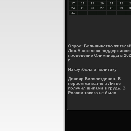
17
18
19
20
21
22
2
24
25
26
27
28
29
3
31
Опрос: Большинство жителе
Лос-Анджелеса поддерживаю
проведение Олимпиады в 202
г
Из футбола в политику
Динияр Билялетдинов: В
первом же матче в Литве
получил шипами в грудь. В
России такого не было