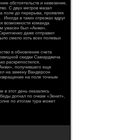
ение обстоятельств и невезение,
тво. С двух метров мазал
а поле до перерыва, проявляя
… Иногда в таких отрезках вдруг
ая возможности команда
ком ужасен был «Анжи»,
Скрипченко даже отправил
было смело хоть всех полевых
ство в обновление счета
удовищной скидки Самарджича
ко раскрепостился,
«Анжи», получившего еще
ел на замену Вандерсон
озвращение на поле точным
е в этот день оказались
беды догнал по очкам «Зенит»,
олне по итогам тура может