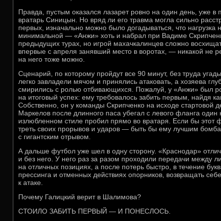
Правда, пустым оказался лазарет ровно на один день, уже в
вратарь Синицын. Но вряд ли его травма могла сильно расст
первых, изначально можно было догадываться, что нагрузка 
минимальной — «Анжи» хоть и набрал при Вадиме Скрипченк
предыдущих турах, но игрой махачкалинцев сложно восхищат
впервые с апреля занявший место в воротах, — никакой не р
на него тоже можно.
Сценарий, по которому пройдут все 90 минут, без труда угады
легко завладели мячом и принялись атаковать, а хозяева глуб
смирились с ролью отбивающихся. Пожалуй, у «Анжи» был 
на итоговый успех: ему требовалось забить первым, найдя к
Собственно, он у команды Скрипченко на исходе стартовой д
Маркелов после длинного паса убегал с левого фланга один 
излюбленном стиле пробил прямо во вратаря. Если бы этот 
треть своих прорывов и ударов — быть бы ему лучшим бомб
с гигантским отрывом.
А дальше футбол уже шел в одну сторону. «Краснодар» отличн
и без него. У него раз за разом проходили передачи между л
на отличных позициях, а после потерь быстро, в течение букв
прессинга и отменных действиях опорников, возвращать себе
к атаке.
Почему Галицкий верит в Шалимова?
СТОИЛО ЗАБИТЬ ПЕРВЫЙ — И ПОНЕСЛОСЬ.