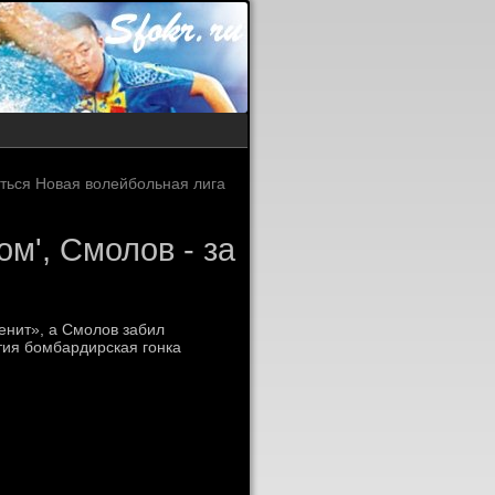
аться Новая волейбольная лига
ом', Смолов - за
енит», а Смолов забил
стия бомбардирская гонка