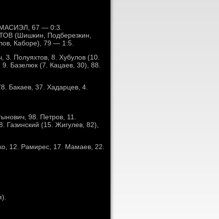
МАСИЭЛ, 67 — 0:3.
ТОВ (Шишкин, Подберезкин,
в, Каборе), 79 — 1:5.
 3. Полуяхтов, 8. Хубулов (10.
 9. Базелюк (7. Кацаев, 30), 88.
8. Бакаев, 37. Хадарцев, 4.
тынович, 98. Петров, 11.
. Газинский (15. Жигулев, 82),
о, 12. Рамирес, 17. Мамаев, 22.
).