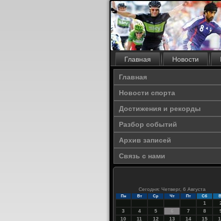
Главная
Новости
Главная
Новости спорта
Достижения и рекорды
Разбор событий
Архив записей
Связь с нами
Сегодня: Четверг, 6 Августа
Пн
Вт
Ср
Чт
Пт
Сб
В
1
3
4
5
6
7
8
10
11
12
13
14
15
1