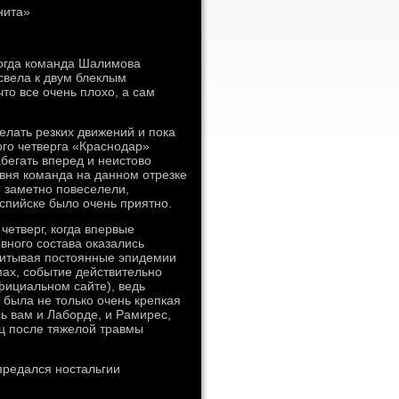
нита»
когда команда Шалимова
свела к двум блеклым
то все очень плохо, а сам
делать резких движений и пока
ого четверга «Краснодар»
бегать вперед и неистово
овня команда на данном отрезке
» заметно повеселели,
спийске было очень приятно.
етверг, когда впервые
вного состава оказались
читывая постоянные эпидемии
ах, событие действительно
ициальном сайте), ведь
 была не только очень крепкая
ь вам и Лаборде, и Рамирес,
ц после тяжелой травмы
предался ностальгии