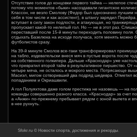
Отсутствие голов до концовки первого тайма — нелепое стеч
потому что моментов «быки» насоздавали гигантское количес
Классон, не везло Смолову (Федор был однозначно лучшим н
себя в том числе и как ассистент), в штангу зарядил Перейра
вступает в силу закон подлости, и атакующая, но транжирящ
пропускает какой-то нелепый гол. Но — не в этот раз. Слиш
переставший после 15-й минуты переходить половину поля. 
отдыхать Базелюка на исходе получаса, хотя менять можно 
футболистов сразу.
На 39-й минуте Смолов все-таки трансформировал преимуще
на табло, издевательски внеся мяч в пустые ворота после ч
на собственного голкипера. Дальше «Краснодар» уже настоль
что превратил второй тайм в результативное пиршество. От 
четыре мяча, не осталось и мокрого места. Потрясающе выш
Масиэл, мигом сотворивший два подряд шедевра. Отметил в
попаданием и Окриашвили.
А гол Полуяхтова даже голом престижа не назовешь — на пол
команды совершенно разного класса. «Краснодар» за счет по
а «Анжи» по-прежнему пребывает рядом с зоной вылета и вп
в нее рухнуть.
Sfokr.ru © Новости спорта, достижения и рекорды.