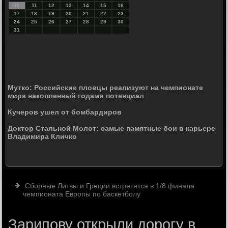
10
11
12
13
14
15
16
17
18
19
20
21
22
23
24
25
26
27
28
29
30
31
Мутко: Российские пловцы реализуют на чемпионате
мира накопленный годами потенциал
Кучеров ушел от бомбардиров
Доктор Стальной Молот: самые памятные бои в карьере
Владимира Кличко
Сборные Литвы и Греции встретятся в 1/8 финала
чемпионата Европы по баскетболу
Зарипову открыли дорогу в