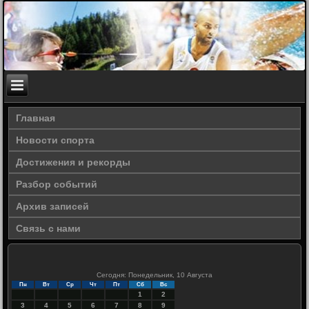
Главная
Новости спорта
Достижения и рекорды
Разбор событий
Архив записей
Связь с нами
Сегодня: Понедельник, 10 Августа
Пн
Вт
Ср
Чт
Пт
Сб
Вс
1
2
3
4
5
6
7
8
9