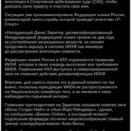
апелляции в Спортивном арбитражном суде (CAS), чтобы
доказать свою правоту и очистить свое имя.
Ситуацию уже прокомментировала Федерация хоккея России,
комментарий пресс-службы которой приводит агентство «Р-
Спорт»:
«Нападающий Данис Зарипов, дисквалифицированный
Международной федерацией хоккея сроком на два года
за употребление запрещенных веществ, не сможет
продолжить карьеру в системе ИИХФ как минимум
до рассмотрения апелляции хоккеиста.
Федерация хоккея России и КХЛ подчиняются правилам
ИИХФ, которая в свою очередь выполняет все требования
WADA. Разрешение НХЛ выступать в североамериканской
лиге не отменяет действие дисквалификации ИИХФ.
Впрочем, для самого игрока это в данный момент не так
важно, поскольку юрисдикция WADA не распространяется
на Национальную хоккейную лигу, а за океаном к нему
наблюдается серьезный интерес.
Главными претендентами на Зарипова называли новичка лиги
«Вегас Голден Найт» и «Нью-Йорк Рейнджерс», однако,
по сообщению «Бизнес Online», в последний момент
подписание форварда посчитал нецелесообразным главный
тренер «синерубашечников» Ален Виньо.