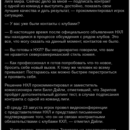
лиге мира. Сейчас дело за мной — подписать контракт
с одной из команд и выступить достойно, показать свои
лучшие качества и дать результат, — прокомментировал игрок
ситуацию.
— У вас уже были контакты с клубами?
— В настоящее время после официального объявления НХЛ
мы находимся в процессе обсуждения с рядом клубов. Это
все, что могу сказать на данный момент, контактов не было.
— Вы готовы к НХЛ? Вы неоднократно говорили, что вам
не нравится североамериканский стиль хоккея.
— Как профессионал я готов попробовать что-то новое,
бросить себе новый вызов. К тому же человек ко всему
привыкает. Постараюсь как можно быстрее перестроиться
и проявить себя.
Решение НХЛ прокомментировал и заместитель
комиссионера лиги Билл Дэйли, отметивший, что Зарипов
пройдет дополнительный допинг тест, в случае подписания
контракта с одной из команд лиги.
«В среду 23 августа игрок провел видеоконференции
с представителями НХЛ и представил письменное
подтверждение того, что он не связан контрактными
обязательствами с клубами КХЛ, — отметил Дэйли.
— Учитывалось присутствие Зарипова на апелляционном