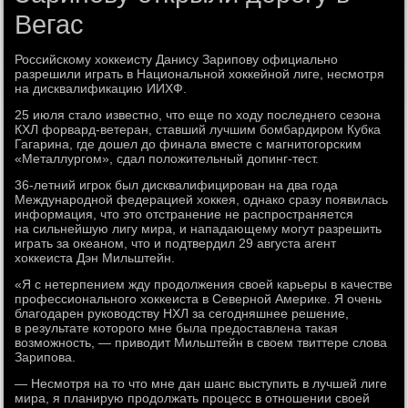
Вегас
Российскому хоккеисту Данису Зарипову официально
разрешили играть в Национальной хоккейной лиге, несмотря
на дисквалификацию ИИХФ.
25 июля стало известно, что еще по ходу последнего сезона
КХЛ форвард-ветеран, ставший лучшим бомбардиром Кубка
Гагарина, где дошел до финала вместе с магнитогорским
«Металлургом», сдал положительный допинг-тест.
36-летний игрок был дисквалифицирован на два года
Международной федерацией хоккея, однако сразу появилась
информация, что это отстранение не распространяется
на сильнейшую лигу мира, и нападающему могут разрешить
играть за океаном, что и подтвердил 29 августа агент
хоккеиста Дэн Мильштейн.
«Я с нетерпением жду продолжения своей карьеры в качестве
профессионального хоккеиста в Северной Америке. Я очень
благодарен руководству НХЛ за сегодняшнее решение,
в результате которого мне была предоставлена такая
возможность, — приводит Мильштейн в своем твиттере слова
Зарипова.
— Несмотря на то что мне дан шанс выступить в лучшей лиге
мира, я планирую продолжать процесс в отношении своей