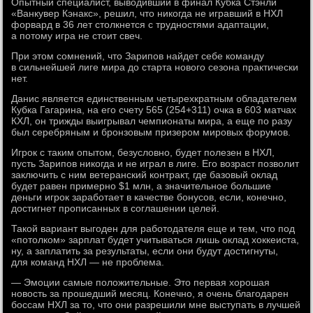
Опытный специалист, выводивший в финал Кубка Стэнли
«Ванкувер Кэнакс», решил, что никогда не игравший в НХЛ
форвард в 36 лет столкнется с трудностями адаптации,
а потому игра не стоит свеч.
При этом сомнений, что Зарипов найдет себе команду
в сильнейшей лиге мира до старта нового сезона практически
нет.
Данис является единственным четырехкратным обладателем
Кубка Гагарина, на его счету 565 (254+311) очка в 603 матчах
КХЛ, он трижды выигрывал чемпионаты мира, а еще по разу
был серебряным и бронзовым призером мировых форумов.
Игрок с таким опытом, безусловно, будет полезен в НХЛ,
пусть Зарипов никогда и не играл в лиге. Его возраст позволит
заключить с ним ветеранский контракт, где базовый оклад
будет равен примерно $1 млн, а значительное большие
деньги игрок заработает в качестве бонусов, если, конечно,
достигнет прописанных в соглашении целей.
Такой вариант выгоден для работодателя еще и тем, что под
«потолком» зарплат будет учитываться лишь оклад хоккеиста,
ну, а заплатить за результаты, если они будут достигнуты,
для команд НХЛ — не проблема.
— Эмоции самые положительные. Это первая хорошая
новость за прошедший месяц. Конечно, я очень благодарен
боссам НХЛ за то, что они разрешили мне выступать в лучшей