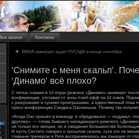
Все записи
Контакты
WADA завершит аудит РУСАДА в конце сентября
'Снимите с меня скальп'. Поч
'Динамо' всё плохо?
С пятью очками в 14 играх рижское «Динамо» занимает посл
конференции, отставая от зоны плей-офф на 11 очков. Пора
с разгромами и сухими проигрышами, а единственный пока 
пресс-конференции Сандиса Озолиньша. Почему так получи
«Когда Озо пришёл в команду, я обрадовался — подумал, что
другому», — слова бывшего нападающего рижского «Динамо
с
не только его эмоции, но и ожидания большинства болельщи
2
И пусть Сестито говорил о прошлом сезоне, сути это не мен
9
главным тренером в Риге воспринималось как панацея от ста
6