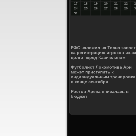
17
18
19
20
21
22
2
24
25
26
27
28
29
3
31
РФС наложил на Тосно запрет
на регистрацию игроков из-з
долга перед Кашчеланом
Футболист Локомотива Ари
может приступить к
индивидуальным тренировка
в конце сентября
Ростов Арена вписалась в
бюджет