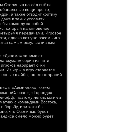
ам Озолиньш на лёд выйти
небанальные вещи про то,
дой, а также отводит критику
 даже в таких условиях
л бы команду за собой.
ис, который на мгновение
четырьмя передачами. Игровое
тч, однако вот уже восемь игр
яется самым результативным
ов «Динамо» занимают
ла «сухая» серия из пяти
 игроков набирает очки
. Из игры в игру старается
ошенные шайбы, но его стараний
ня» и «Адмирала», затем
тязь», «Слован», «Торпедо»
ей-офф, поэтому лёгких матчей
 матчах с командами Востока,
в борьбу, или хотя бы
чено, что Озолиньш будет
 Сандиса смело можно будет