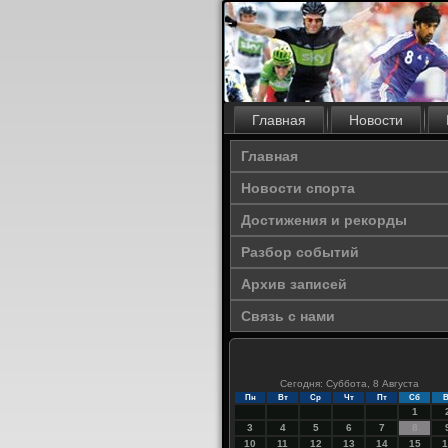
Главная
Новости
Главная
Новости спорта
Достижения и рекорды
Разбор событий
Архив записей
Связь с нами
Сегодня: Суббота, 8 Августа
Пн
Вт
Ср
Чт
Пт
Сб
В
1
3
4
5
6
7
8
10
11
12
13
14
15
1