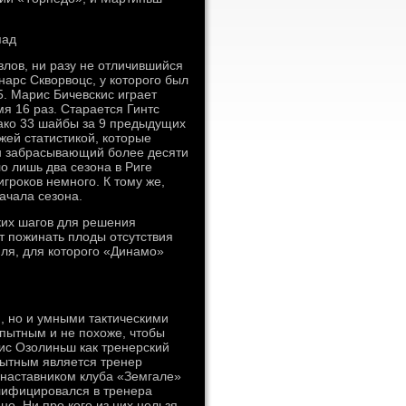
пад
влов, ни разу не отличившийся
нарс Скворвоцс, у которого был
5. Марис Бичевскис играет
мя 16 раз. Старается Гинтс
ако 33 шайбы за 9 предыдущих
жей статистикой, которые
зон забрасывающий более десяти
о лишь два сезона в Риге
гроков немного. К тому же,
ачала сезона.
ких шагов для решения
 пожинать плоды отсутствия
иля, для которого «Динамо»
, но и умными тактическими
пытным и не похоже, чтобы
ис Озолиньш как тренерский
пытным является тренер
 наставником клуба «Земгале»
лифицировался в тренера
но. Ни про кого из них нельзя