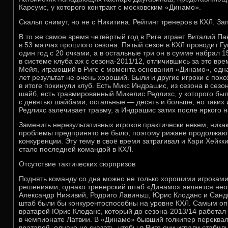
Карсумс, у которого контракт с московским «Динамо».
Скальп снимут, но не с Никитина. Рейтинг тренеров в КХЛ. За
В то же самое время четвёртый год в Риге играет Виталий Па
в 53 матчах прошлого сезона. Пятый сезон в КХЛ проводит Гу
один год с 20 очками, а в остальные три он в сумме набрал 1
в системе клуба аж с сезона-2011/12, отличившись за это вре
Мейя, играющий в Риге с момента основания «Динамо», одн
лет результат не очень хороший. Были и другие игроки с похо
в итоге покинули клуб. Есть Микс Индрашис, из сезона в се
шайб, есть травмированный Микелис Редлихс, у которого был
с девятью шайбами, остальные — десять и больше, но таких и
Редлихс залечивает травму, а Индрашис затих после яркого н
Заменить нерезультативных игроков практически некем, ника
проблемы предпринято не было, поэтому рижане продолжают
конкуренции. Эту тему в своё время затрагивал и Кари Хейкк
стало последней командой в КХЛ.
Отсутствие тактических сюрпризов
Поднять команду со дна можно не только хорошими игроками
решениями, однако тренерский штаб «Динамо» является нео
Александр Ниживий, Родриго Лавиньш, Юрис Клоданс и Санд
штаб были бы конкурентоспособны на уровне КХЛ. Самым о
вратарей Юрис Клоданс, который до сезона-2013/14 работал
в чемпионате Латвии. В «Динамо» бывший голкипер переква
вратарей, однако не сказать, чтобы в Риге они играли стабиль