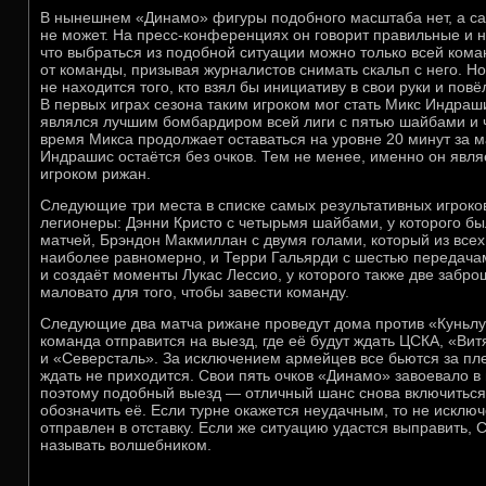
В нынешнем «Динамо» фигуры подобного масштаба нет, а с
не может. На пресс-конференциях он говорит правильные и 
что выбраться из подобной ситуации можно только всей коман
от команды, призывая журналистов снимать скальп с него. Но
не находится того, кто взял бы инициативу в свои руки и повё
В первых играх сезона таким игроком мог стать Микс Индраш
являлся лучшим бомбардиром всей лиги с пятью шайбами и 
время Микса продолжает оставаться на уровне 20 минут за ма
Индрашис остаётся без очков. Тем не менее, именно он явл
игроком рижан.
Следующие три места в списке самых результативных игрок
легионеры: Дэнни Кристо с четырьмя шайбами, у которого бы
матчей, Брэндон Макмиллан с двумя голами, который из всех
наиболее равномерно, и Терри Гальярди с шестью передачами
и создаёт моменты Лукас Лессио, у которого также две забр
маловато для того, чтобы завести команду.
Следующие два матча рижане проведут дома против «Куньлу
команда отправится на выезд, где её будут ждать ЦСКА, «Ви
и «Северсталь». За исключением армейцев все бьются за пл
ждать не приходится. Свои пять очков «Динамо» завоевало в
поэтому подобный выезд — отличный шанс снова включиться 
обозначить её. Если турне окажется неудачным, то не исклю
отправлен в отставку. Если же ситуацию удастся выправить,
называть волшебником.