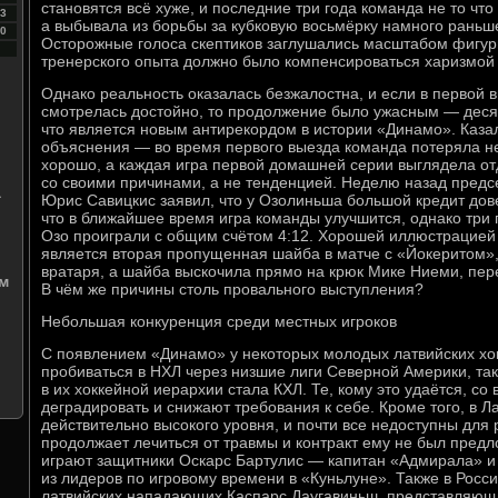
становятся всё хуже, и последние три года команда не то чт
3
а выбывала из борьбы за кубковую восьмёрку намного раньше
0
Осторожные голоса скептиков заглушались масштабом фигуры
тренерского опыта должно было компенсироваться харизмой
Однако реальность оказалась безжалостна, и если в первой 
смотрелась достойно, то продолжение было ужасным — деся
что является новым антирекордом в истории «Динамо». Казал
объяснения — во время первого выезда команда потеряла не
хорошо, а каждая игра первой домашней серии выглядела от
со своими причинами, а не тенденцией. Неделю назад пред
а
Юрис Савицкис заявил, что у Озолиньша большой кредит дов
что в ближайшее время игра команды улучшится, однако тр
Озо проиграли с общим счётом 4:12. Хорошей иллюстрацие
является вторая пропущенная шайба в матче с «Йокеритом», 
вратаря, а шайба выскочила прямо на крюк Мике Ниеми, пер
м
В чём же причины столь провального выступления?
Небольшая конкуренция среди местных игроков
С появлением «Динамо» у некоторых молодых латвийских хо
пробиваться в НХЛ через низшие лиги Северной Америки, так
в их хоккейной иерархии стала КХЛ. Те, кому это удаётся, с
деградировать и снижают требования к себе. Кроме того, в Ла
действительно высокого уровня, и почти все недоступны для
продолжает лечиться от травмы и контракт ему не был предл
играют защитники Оскарс Бартулис — капитан «Адмирала» и
из лидеров по игровому времени в «Куньлуне». Также в Росс
латвийских нападающих Каспарс Даугавиньш, представляющ