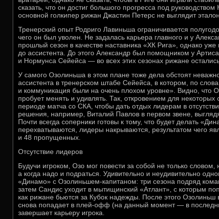
сказать, что он достиг большого прогресса под руководством
основной голкипер рижан Джастин Петерс не выглядит этало
Тренерский опыт Родриго Лавиньша ограничивается полугодо
чего он был уволен. Не задалась карьера главного и у Алек
прошлый сезон в качестве наставника «ХК Рига», однако уже
до ассистента. До этого Александр был помощником у Артиса
и Нормунса Сейейса — во всех этих сезонах рижане осталис
У самого Озолиньша в этом плане тоже дела обстоят неважно
ассистента в тренерском штабе Сейейса, в котором, по слова
и коммуникация были на очень плохом уровне». Видно, что О
пробует менять и удивлять. Так, откровением для некоторых 
периоде матча со СКА, чтобы дать отдых лидерам в отсутстви
решения, например, Виталий Павлов в первом звене, выгляд
Почти всегда соперники готовы к тому, что будет делать «Ди
перехватываются, лидеры накрываются, результатом чего я
и 48 пропущенных.
Отсутствие лидеров
Будучи игроком, Озо мог повести за собой не только словом, 
а когда надо и подраться. Удивительно и неудивительно одн
«Динамо» с Озолиньшем-капитаном: три сезона подряд кома
затем Сандис уходит в мытищинский «Атлант», с которым поп
как рижане бьются за Кубок надежды. После этого Озолиньш 
снова попадает в плей-офф (на данный момент — в последни
завершает карьеру игрока.