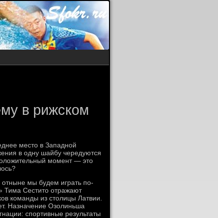
ему в рижском
еднее место в Западной
жения в одну шайбу чередуются
положительный момент — это
лось?
 отныне мы будем играть по-
» Тима Сестито отражают
ков команды из столицы Латвии.
яет. Назначение Озолиньша
гнации: спортивные результаты