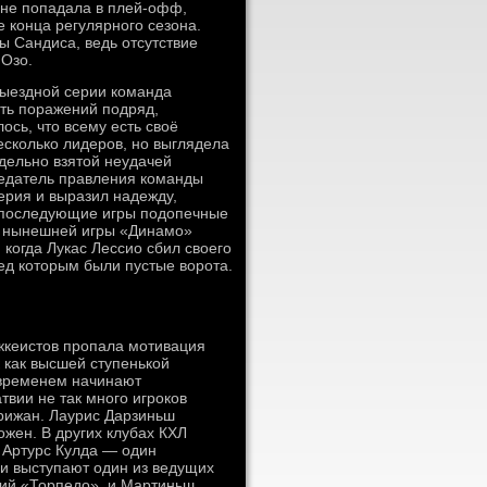
о не попадала в плей-офф,
 конца регулярного сезона.
 Сандиса, ведь отсутствие
 Озо.
выездной серии команда
ть поражений подряд,
ось, что всему есть своё
сколько лидеров, но выглядела
дельно взятой неудачей
седатель правления команды
ерия и выразил надежду,
и последующие игры подопечные
й нынешней игры «Динамо»
когда Лукас Лессио сбил своего
ед которым были пустые ворота.
ккеистов пропала мотивация
 как высшей ступенькой
о временем начинают
твии не так много игроков
 рижан. Лаурис Дарзиньш
ожен. В других клубах КХЛ
 Артурс Кулда — один
ии выступают один из ведущих
ий «Торпедо», и Мартиньш