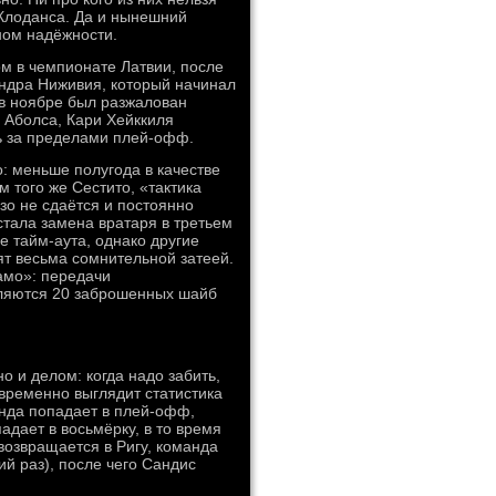
 Клоданса. Да и нынешний
ном надёжности.
м в чемпионате Латвии, после
сандра Ниживия, который начинал
 в ноябре был разжалован
 Аболса, Кари Хейккиля
ь за пределами плей-офф.
: меньше полугода в качестве
м того же Сестито, «тактика
зо не сдаётся и постоянно
стала замена вратаря в третьем
е тайм-аута, однако другие
ят весьма сомнительной затеей.
намо»: передачи
вляются 20 заброшенных шайб
но и делом: когда надо забить,
овременно выглядит статистика
нда попадает в плей-офф,
адает в восьмёрку, в то время
возвращается в Ригу, команда
й раз), после чего Сандис