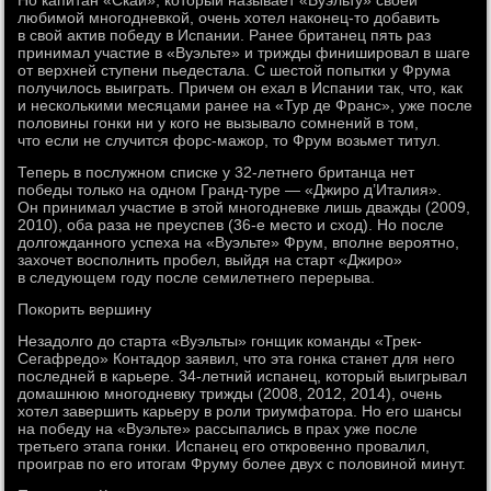
Но капитан «Скай», который называет «Вуэльту» своей
любимой многодневкой, очень хотел наконец-то добавить
в свой актив победу в Испании. Ранее британец пять раз
принимал участие в «Вуэльте» и трижды финишировал в шаге
от верхней ступени пьедестала. С шестой попытки у Фрума
получилось выиграть. Причем он ехал в Испании так, что, как
и несколькими месяцами ранее на «Тур де Франс», уже после
половины гонки ни у кого не вызывало сомнений в том,
что если не случится форс-мажор, то Фрум возьмет титул.
Теперь в послужном списке у 32-летнего британца нет
победы только на одном Гранд-туре — «Джиро д’Италия».
Он принимал участие в этой многодневке лишь дважды (2009,
2010), оба раза не преуспев (36-е место и сход). Но после
долгожданного успеха на «Вуэльте» Фрум, вполне вероятно,
захочет восполнить пробел, выйдя на старт «Джиро»
в следующем году после семилетнего перерыва.
Покорить вершину
Незадолго до старта «Вуэльты» гонщик команды «Трек-
Сегафредо» Контадор заявил, что эта гонка станет для него
последней в карьере. 34-летний испанец, который выигрывал
домашнюю многодневку трижды (2008, 2012, 2014), очень
хотел завершить карьеру в роли триумфатора. Но его шансы
на победу на «Вуэльте» рассыпались в прах уже после
третьего этапа гонки. Испанец его откровенно провалил,
проиграв по его итогам Фруму более двух с половиной минут.