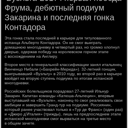
Фрума, дебютный подиум
Закарина и последняя гонка
Контадора
Эта гонка стала последней в карьере для титулованного
испанца Альберто Контадора. Он не смог выиграть
домашнюю многодневку в четвертый раз, но громко хлопнул
дверью, одержав победу на королевском горном этапе
с восхождением на Англиру.
Второе место в генеральной классификации занял итальянец
Винченцо Нибали («Бахрейн-Мерида»). 32-летний гонщик,
выигрывавший «Вуэльту» в 2010 году, во второй раз в карьере
взойдет на вторую ступень подиума по итогам испанской
многодневки.
Российских болельщиков порадовал 27-летний Ильнур
Закарин. Капитан команды «Катюша-Альпецин», впервые
выступавший на «Вуэльте», наконец-то смог реализовать свои
амбиции и завершить Гранд-тур на подиуме. Россиянин,
который ранее участвовал только в «Тур де Франс» (один раз)
и «Джиро д’Италия» (трижды), лишь на предпоследнем этапе
испанской многодневки смог вырваться на третье место
в общем зачете.