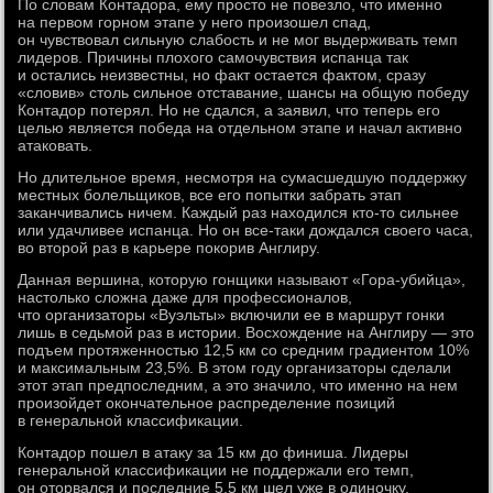
По словам Контадора, ему просто не повезло, что именно
на первом горном этапе у него произошел спад,
он чувствовал сильную слабость и не мог выдерживать темп
лидеров. Причины плохого самочувствия испанца так
и остались неизвестны, но факт остается фактом, сразу
«словив» столь сильное отставание, шансы на общую победу
Контадор потерял. Но не сдался, а заявил, что теперь его
целью является победа на отдельном этапе и начал активно
атаковать.
Но длительное время, несмотря на сумасшедшую поддержку
местных болельщиков, все его попытки забрать этап
заканчивались ничем. Каждый раз находился кто-то сильнее
или удачливее испанца. Но он все-таки дождался своего часа,
во второй раз в карьере покорив Англиру.
Данная вершина, которую гонщики называют «Гора-убийца»,
настолько сложна даже для профессионалов,
что организаторы «Вуэльты» включили ее в маршрут гонки
лишь в седьмой раз в истории. Восхождение на Англиру — это
подъем протяженностью 12,5 км со средним градиентом 10%
и максимальным 23,5%. В этом году организаторы сделали
этот этап предпоследним, а это значило, что именно на нем
произойдет окончательное распределение позиций
в генеральной классификации.
Контадор пошел в атаку за 15 км до финиша. Лидеры
генеральной классификации не поддержали его темп,
он оторвался и последние 5,5 км шел уже в одиночку.