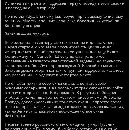
Испанец выиграл этап, одержав первую победу в этом сезоне
и последнюю — в карьере.
По итогам «Вуэльты» ему был вручен приз самому активному
гонщику. Многочисленные испанские болельщики устроили
Контадору овацию.
Закарин — на подиуме
Восхождение на Англиру стало ключевым и для Закарина.
Перед стартом 20-го этапа российский гонщик занимал
четвертое место в общем зачете, уступая голландцу Вилко
Келдерману из «Санвеб» 12 секунд. Отыграть такое
отставание не казалось сверхсложной задачей, но трудность
этапа делала борьбу непредсказуемой. В какой-то момент
Закарин даже потерял контакт с группой лидеров, и, казалось,
что россиянин не удержит и четвертое место.
Но он смог найти в себе силы сначала догнать своих
основных соперников, а на последних трех километрах пойти
в атаку и оторваться от Келдермана. В результате Закарин
отобрал у голландца третье место, «привезя» ему 36 секунд.
Правда, далась россиянину эта атака очень непросто: после
гонки он признался, что никогда в жизни не выкладывался так,
как на Англиру, отдав этому восхождению все силы
без остатка.
Первый тренер российского велогонщика Гумяр Нурулин,
по сравнению с Екимовым, был более осторожен в оценке