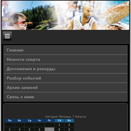
Главная
Новости спорта
Достижения и рекорды
Разбор событий
Архив записей
Связь с нами
Сегодня: Пятница, 7 Августа
Пн
Вт
Ср
Чт
Пт
Сб
Вс
1
2
3
4
5
6
7
8
9