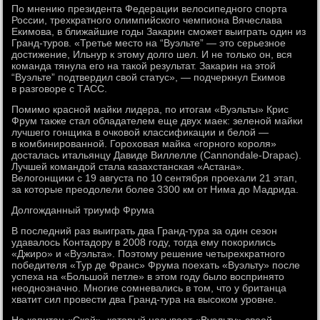
По мнению президента Федерации велосипедного спорта
России, трехкратного олимпийского чемпиона Вячеслава
Екимова, в ближайшие годы Закарин сможет выиграть один из
Гранд-туров. «Третье место на “Вуэльте” — это серьезное
достижение, Ильнур к этому долго шел. И не только он, вся
команда тянула его на такой результат. Закарин на этой
“Вуэльте” подтвердил свой статус», — подчеркнул Екимов
в разговоре с ТАСС.
Помимо красной майки лидера, по итогам «Вуэльты» Крис
Фрум также стал обладателем еще двух маек: зеленой майки
лучшего гонщика в очковой классификации и белой —
в комбинированной. Гороховая майка «горного короля»
досталась итальянцу Давиде Виллелле (Cannondale-Drapac).
Лучшей командой стала казахстанская «Астана».
Велогонщики с 19 августа по 10 сентября проехали 21 этап,
за которые преодолели более 3300 км от Нима до Мадрида.
Долгожданный триумф Фрума
В последний раз выиграть два Гранд-тура за один сезон
удавалось Контадору в 2008 году, тогда ему покорились
«Джиро» и «Вуэльта». Поэтому решение четырехкратного
победителя «Тур де Франс» Фрума поехать «Вуэльту» после
успеха на «Большой петле» в этом году было воспринято
неоднозначно. Многие сомневались в том, что у британца
хватит сил провести два Гранд-тура на высоком уровне.