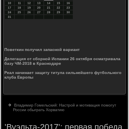
10
11
12
13
14
15
16
17
18
19
20
21
22
23
24
25
26
27
28
29
30
31
Поветкин получил запасной вариант
Делегация от сборной Испании 26 октября осматривала
базу ЧМ-2018 в Краснодаре
Реал начинает защиту титула сильнейшего футбольного
клуба Европы
Владимир Гомельский: Настрой и мотивация помогут
России обыграть Хорватию
'Вуэльта-2017': первая победа