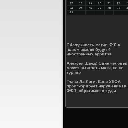
17
18
19
20
21
22
2
24
25
26
27
28
29
3
31
Обслуживать матчи КХЛ в
новом сезоне будут 4
иностранных арбитра
Алексей Швед: Один человек
может выиграть матч, но не
турнир
Глава Ла Лиги: Если УЕФА
проигнорирует нарушение П
ФФП, обратимся в суды