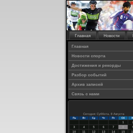
Главная
Новости
Главная
Новости спорта
Достижения и рекорды
Разбор событий
Архив записей
Связь с нами
Сегодня: Суббота, 8 Августа
Пн
Вт
Ср
Чт
Пт
Сб
В
1
3
4
5
6
7
8
10
11
12
13
14
15
1