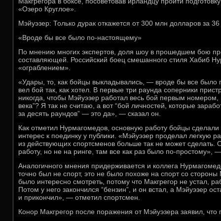
Макгрегора в боксе, посоветовав ирландцу пройти подготовку
«Озеро Круглое».
Мэйуэзер: Только дурак откажется от 300 млн долларов за 36
«Вроде бы все было по-настоящему»
По мнению многих экспертов, доля шоу в прошедшем бою пр
составляющей. Российский боец смешанного стиля Хабиб Ну
«ограблением».
«Удары, то, как бойцы выкладывались, — вроде бы все было
вел бой так, как хотел. В первые три раунда соперники прист
никогда, чтобы Мэйуэзер работал весь бой первым номером, 
века”? Я так не считаю, а вот “бой личностей, которые зараб
за десять раундов” — это да», — сказал он.
Как отметил Нурмагомедов, основную работу бойцы сделали 
интерес к поединку у публики. «Мэйуэзер проделал легкую ра
из действующих спортсменов больше так не может сделать.
работу, но не на ринге, там все как раз было по-простому», 
Аналогичного мнения придерживается и коллега Нурмагомед
точно был не спорт, это не было похоже на спорт со стороны
было интересно смотреть, потому что Макгрегор не устал, ра
Потом у него закончился “бензин”, и он встал, а Мэйуэзер ос
и прикончил», — отметил спортсмен.
Конор Макгрегор после поражения от Мэйуэзера заявил, что