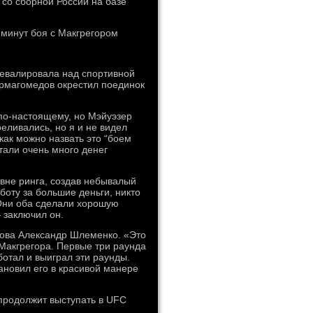
 со сборной России на базе
 минут боя с Макгрегором
евалировала над спортивной
рмагомедов окрестил поединок
 по-настоящему, но Мэйуэзер
реливались, но я и не видел
как можно назвать это “боем
отали очень много денег
вне ринга, создав небывалый
боту за большие деньги, никто
 Они оба сделали хорошую
— заключил он.
ова Александр Шлеменко. «Это
 Макгрегора. Первые три раунда
ботал и выиграл эти раунды.
тановил его в красивой манере
 продолжит выступать в UFC