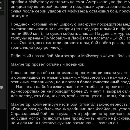
проблем Мэйуэзеру доставить не смог. Американец на фоне 
3
инициативу во второй половине поединка и существенно нар
0
судья после серии ударов от Мэйуэзера остановил бой, прис
нокаутом.
Поединок, который имел широкую раскрутку посредством ме
высокооплачиваемым в истории (по предварительной информ
почти $600 млн), не сумел собрать аншлаг. По данным журн
трибуны арены «Ти-Мобайл» в Лас-Вегасе посетили 14 263 з
тыс. Однако, как отметили организаторы, бой побил рекорд 
трансляций (pay-per view).
Рябинский назвал бой Макгрегора и Мэйуэзера «очень боль
Макгрегор провел отличный поединок
После поединка оба спортсмена продемонстрировали уважени
и обменявшись теплыми словами. «Макгрегор был намного лу
отличным соперником, но я провел более качественный поед
— Наш план на бой заключался в том, чтобы не торопиться, 
СЖ
единоборствах он не проводит более 25 минут. Я выбрал отл
для последнего боя, как раз, чтобы потанцевать, но ты, Кон
Макгрегор, комментируя итоги боя, отметил закономерность 
«Ранние раунды были очень удобными для Флойда, он успел 
Справедливый бой, но я думаю, что рефери поторопился с ос
но судья мог бы позволить мне продолжить, никто не рискова
но и для меня настанут лучшие времена», — заявил он.