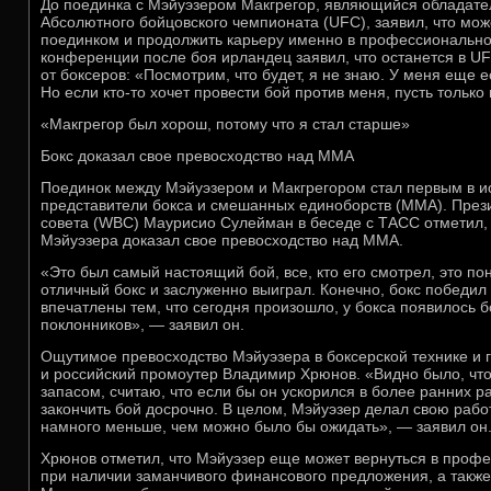
До поединка с Мэйуэзером Макгрегор, являющийся обладате
Абсолютного бойцовского чемпионата (UFC), заявил, что мож
поединком и продолжить карьеру именно в профессионально
конференции после боя ирландец заявил, что останется в UFC
от боксеров: «Посмотрим, что будет, я не знаю. У меня еще е
Но если кто-то хочет провести бой против меня, пусть только 
«Макгрегор был хорош, потому что я стал старше»
Бокс доказал свое превосходство над ММА
Поединок между Мэйуэзером и Макгрегором стал первым в ис
представители бокса и смешанных единоборств (ММА). През
совета (WBC) Маурисио Сулейман в беседе с ТАСС отметил, 
Мэйуэзера доказал свое превосходство над ММА.
«Это был самый настоящий бой, все, кто его смотрел, это п
отличный бокс и заслуженно выиграл. Конечно, бокс победил
впечатлены тем, что сегодня произошло, у бокса появилось 
поклонников», — заявил он.
Ощутимое превосходство Мэйуэзера в боксерской технике и г
и российский промоутер Владимир Хрюнов. «Видно было, чт
запасом, считаю, что если бы он ускорился в более ранних р
закончить бой досрочно. В целом, Мэйуэзер делал свою работ
намного меньше, чем можно было бы ожидать», — заявил он
Хрюнов отметил, что Мэйуэзер еще может вернуться в проф
при наличии заманчивого финансового предложения, а такж