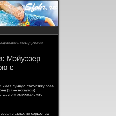
радовались этому успеху!
а: Мэйуэзер
ою с
, имея лучшую статистику боев
обед (27 — нокаутом)
л другого американского
вовал в атаке, но серьезных