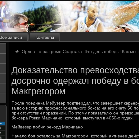
Все записи
Контакты
Орлов - о разгроме Спартака: Это день победы! Как мы 
Доказательство превосходств
досрочно одержал победу в б
Макгрегором
После поединка Мэйуэзер подтвердил, что завершает карьеру
за всю историю профессионального бокса: на его счету 50 п
при отсутствии поражений. По этому показателю он превзоше
боксера Рокки Марчиано, который выступал в 4050-х годах.
с
Мейвезер побил рекорд Марчиано
2
9
Начало боя осталось за Макгрегором, который активнее дейст
6