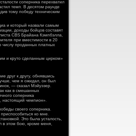
усталости соперника перехватил
астил темп. В десятом раунде
удив тому победу техническим
диа и который назвали самым
ации, доходы бойцов составят
алиста CBS Брайана Кэмпбэлла,
рителя при вместимости в 20
по числу проданных платных
шим и круто сделанным цирком»
е друг к другу, обнявшись
чше, чем я ожидал, он был
инок, — сказал Мэйуэзер.
так как в смешанных
ичного соперника
ор, настоящий чемпион».
победы своего соперника.
приспособиться ко мне.
тановкой. Это была усталость,
л в этом бою, кроме меня,