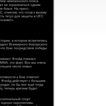
лем чемпионского пояса
ет не ограничиться одним
м боксе. На пресс-
, отметив, что готов к вызову
сть титул для защиты в UFC.
позовет».
тории, в котором встретились
идент Всемирного боксерского
что бокс посредством победы
онимают. Флойд показал
 ММА, это факт. Все мы очень
большое число новых
отовности к бою отметил
о Флойд действует с большим
аундах, он бы мог еще тогда
у, теперь критики будет
.
ессиональный спорт
е оценил перспективы