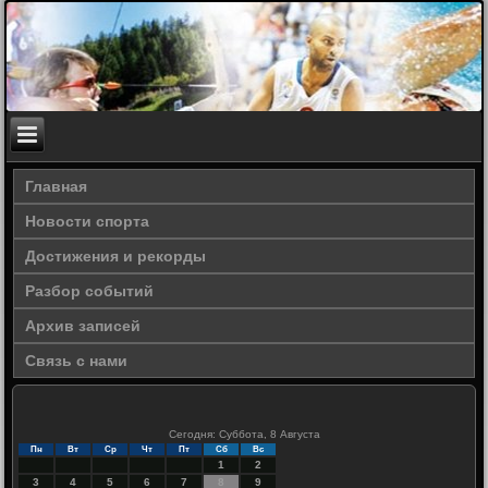
Главная
Новости спорта
Достижения и рекорды
Разбор событий
Архив записей
Связь с нами
Сегодня: Суббота, 8 Августа
Пн
Вт
Ср
Чт
Пт
Сб
Вс
1
2
3
4
5
6
7
8
9