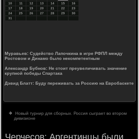
10
11
12
13
14
15
16
17
18
19
20
21
22
23
24
25
26
27
28
29
30
31
Муравьев: Судейство Лапочкина в игре РФПЛ между
Ростовом и Динамо было некомпетентным
Александр Бубнов: Не стоит преувеличивать значение
крупной победы Спартака
Дэвид Блатт: Буду переживать за Россию на Евробаскете
Новый турнир для сборных. Россия сыграет во втором
дивизионе
Черчесов: Аргентинцы были