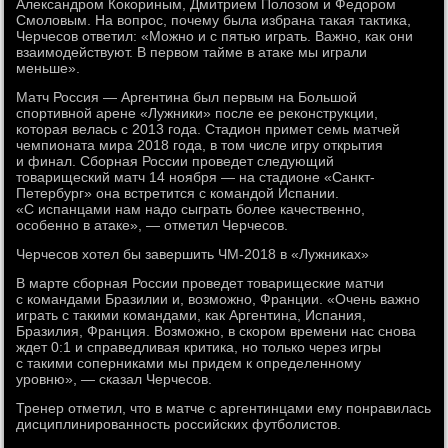
Александром Кокориным, Дмитрием Полозом и Федором
Смоловым. На вопрос, почему была избрана такая тактика,
Черчесов ответил: «Можно и с пятью играть. Важно, как они
взаимодействуют. В первом тайме в атаке мы играли
меньше».
Матч Россия — Аргентина был первым на Большой
спортивной арене «Лужники» после ее реконструкции,
которая велась с 2013 года. Стадион примет семь матчей
чемпионата мира 2018 года, в том числе игру открытия
и финал. Сборная России проведет следующий
товарищеский матч 14 ноября — на стадионе «Санкт-
Петербург» она встретится с командой Испании.
«С испанцами нам надо сыграть более качественно,
особенно в атаке», — отметил Черчесов.
Черчесов хотел бы завершить ЧМ-2018 в «Лужниках»
В марте сборная России проведет товарищеские матчи
с командами Бразилии и, возможно, Франции. «Очень важно
играть с такими командами, как Аргентина, Испания,
Бразилия, Франция. Возможно, в скором времени нас снова
ждет 0:1 и справедливая критика, но только через игры
с такими соперниками мы придем к определенному
уровню», — сказал Черчесов.
Тренер отметил, что в матче с аргентинцами ему понравилась
дисциплинированность российских футболистов.