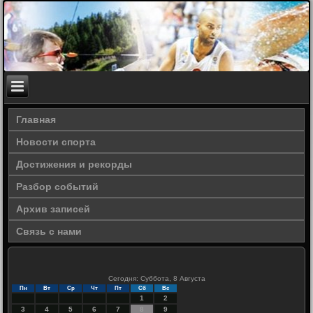
Главная
Новости спорта
Достижения и рекорды
Разбор событий
Архив записей
Связь с нами
Сегодня: Суббота, 8 Августа
Пн
Вт
Ср
Чт
Пт
Сб
Вс
1
2
3
4
5
6
7
8
9