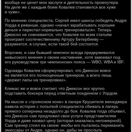
вообще не ценит мои заслуги и деятельность промоутера.
На деле же с каждым боем Ковалев становился все хуже
и хуже».
По мнению специалиста, Сергей имел шансы победить Андре
Уорда в реванше, однако «начал зарабатывать хорошие
деньги и перестал нормально тренироваться». Теперь
Джексон не сомневается, что Ковалев по всем статьям
проиграет соотечественнику Артуру Бетербиеву —
разумеется, в случае, если такой бой состоится.
Впрочем, и сам бывший чемпион всегда придерживался
невысокого мнения о своем наставнике, хотя завоевал под
его руководством три чемпионских пояса — WBO, WBA и IBF.
Однажды Ковалев сформулировал, что Джексон вовсе
не является его полноценным тренером, а всего лишь
«держит лапы на тренировках».
Климас же и вовсе считает, что Джексон мог крупно
подставить боксера перед ответным поединком с Уордом.
На мысли о «троянском коне» в лагере Крушителя менеджера
навела история с попыткой специалиста сбежать в лагерь
прямого соперника незадолго до боя. Ковалев тогда объявил,
что Джексон сам предложил свои услуги представителям
Уорда и даже назвал цену (которая оказалась непомерной).
Сам тренер стоял на своем: якобы его пытались переманить
эмиссары от Андре, однако он, дабы не прослыть