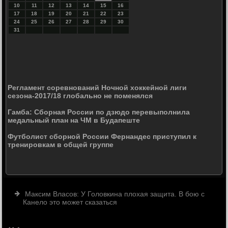
10
11
12
13
14
15
16
17
18
19
20
21
22
23
24
25
26
27
28
29
30
31
Регламент соревнований Ночной хоккейной лиги
сезона-2017/18 глобально не поменялся
Гамба: Сборная России по дзюдо перевыполнила
медальный план на ЧМ в Будапеште
Футболист сборной России Фернандес приступил к
тренировкам в общей группе
Максим Власов: У Головкина плохая защита. В бою с
Канело это может сказаться