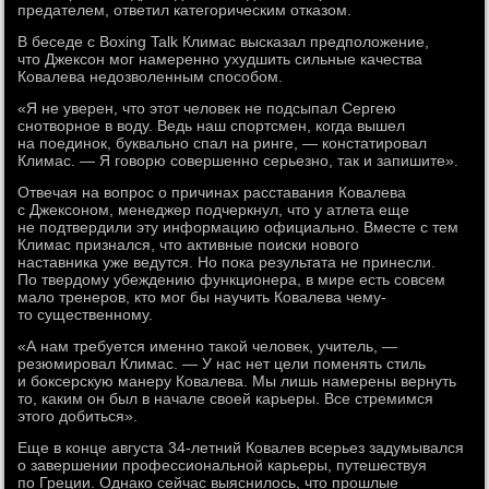
предателем, ответил категорическим отказом.
В беседе с Boxing Talk Климас высказал предположение,
что Джексон мог намеренно ухудшить сильные качества
Ковалева недозволенным способом.
«Я не уверен, что этот человек не подсыпал Сергею
снотворное в воду. Ведь наш спортсмен, когда вышел
на поединок, буквально спал на ринге, — констатировал
Климас. — Я говорю совершенно серьезно, так и запишите».
Отвечая на вопрос о причинах расставания Ковалева
с Джексоном, менеджер подчеркнул, что у атлета еще
не подтвердили эту информацию официально. Вместе с тем
Климас признался, что активные поиски нового
наставника уже ведутся. Но пока результата не принесли.
По твердому убеждению функционера, в мире есть совсем
мало тренеров, кто мог бы научить Ковалева чему-
то существенному.
«А нам требуется именно такой человек, учитель, —
резюмировал Климас. — У нас нет цели поменять стиль
и боксерскую манеру Ковалева. Мы лишь намерены вернуть
то, каким он был в начале своей карьеры. Все стремимся
этого добиться».
Еще в конце августа 34-летний Ковалев всерьез задумывался
о завершении профессиональной карьеры, путешествуя
по Греции. Однако сейчас выяснилось, что прошлые