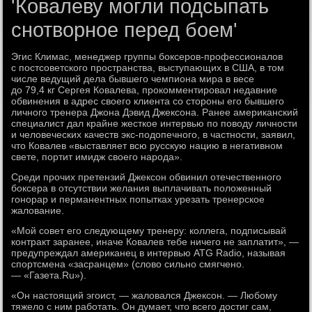
'Ковалеву могли подсыпать
снотворное перед боем'
Эгис Климас, менеджер группы боксеров-профессионалов
с постсоветского пространства, выступающих в США, в том
числе ведущий дела бывшего чемпиона мира в весе
до 79,4 кг Сергея Ковалева, прокомментировал недавние
обвинения в адрес своего клиента со стороны его бывшего
личного тренера Джона Дэвид Джексона. Ранее американский
специалист дал крайне жесткое интервью по поводу личности
и человеческих качеств экс-подопечного, в частности, заявил,
что Ковалев «выставляет всю русскую нацию в негативном
свете, портит имидж своего народа».
Среди прочих претензий Джексон обвинил отечественного
боксера в отсутствии желания выплачивать положенный
гонорар и перманентных попытках урезать тренерское
жалование.
«Мой совет его следующему тренеру: коллега, подписывай
контракт заранее, иначе Ковалев тебе ничего не заплатит», —
предупреждал американец в интервью ATG Radio, называя
спортсмена «засранцем» (слово сильно смягчено.
— «Газета.Ru»).
«Он настоящий эгоист, — жаловался Джексон. — Любому
тяжело с ним работать. Он думает, что всего достиг сам,