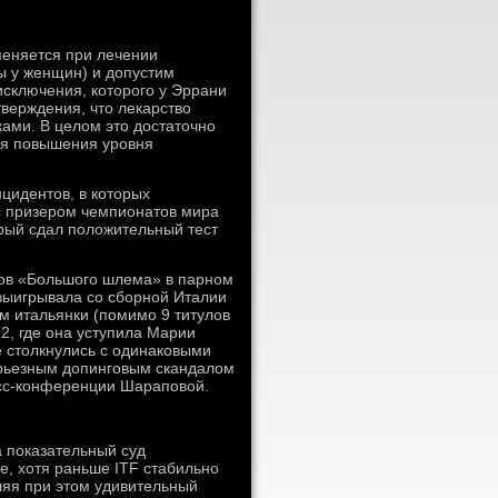
меняется при лечении
ы у женщин) и допустим
сключения, которого у Эррани
тверждения, что лекарство
ами. В целом это достаточно
для повышения уровня
цидентов, в которых
с призером чемпионатов мира
рый сдал положительный тест
ров «Большого шлема» в парном
 выигрывала со сборной Италии
м итальянки (помимо 9 титулов
2, где она уступила Марии
е столкнулись с одинаковыми
рьезным допинговым скандалом
есс-конференции Шараповой.
 показательный суд
е, хотя раньше ITF стабильно
ляя при этом удивительный