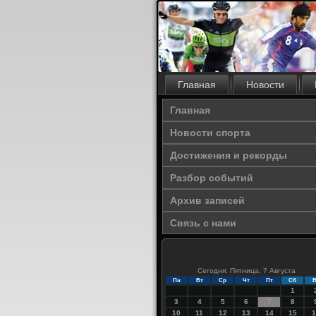
Главная
Новости
Главная
Новости спорта
Достижения и рекорды
Разбор событий
Архив записей
Связь с нами
Сегодня: Пятница, 7 Августа
Пн
Вт
Ср
Чт
Пт
Сб
В
1
3
4
5
6
7
8
10
11
12
13
14
15
1