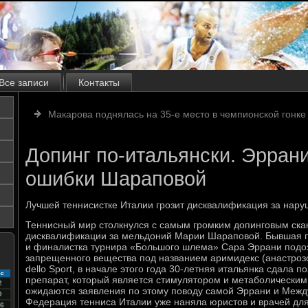
Все записи
Контакты
Макарова поднялась на 35-е место в чемпионской гонк
Допинг по-итальянски. Эрран
ошибки Шараповой
Лучшей теннисистке Италии грозит дисквалификация за нару
Теннисный мир столкнулся с самым громким допинговым ска
дисквалификации за мельдоний Марии Шараповой. Бывшая п
и финалистка турнира «Большого шлема» Сара Эррани подоз
запрещенного вещества под названием аримидекс (анастрозо
dello Sport, в начале этого года 30-летняя итальянка сдала п
с
препарат, который является стимулятором и метаболически
2
ожидаются заявления по этому поводу самой Эррани и Меж
9
Федерация тенниса Италии уже наняла юристов и врачей дл
6