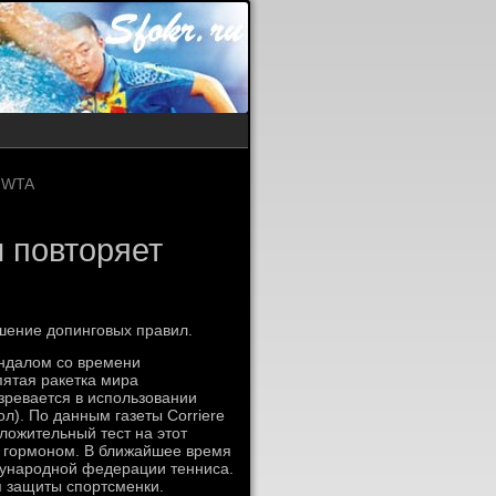
е WTA
и повторяет
шение допинговых правил.
ндалом со времени
ятая ракетка мира
ревается в использовании
л). По данным газеты Corriere
оложительный тест на этот
м гормоном. В ближайшее время
дународной федерации тенниса.
я защиты спортсменки.