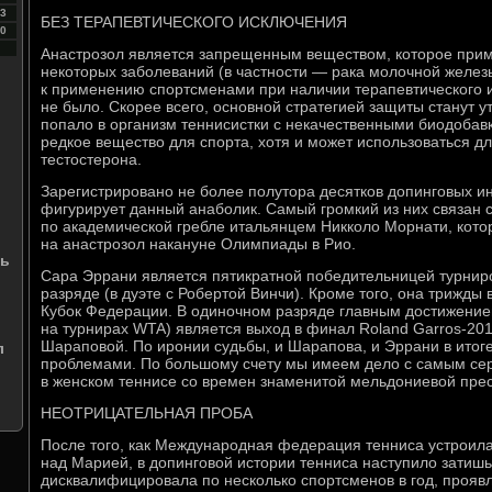
3
БЕЗ ТЕРАПЕВТИЧЕСКОГО ИСКЛЮЧЕНИЯ
0
Анастрозол является запрещенным веществом, которое при
некоторых заболеваний (в частности — рака молочной желез
к применению спортсменами при наличии терапевтического и
не было. Скорее всего, основной стратегией защиты станут у
попало в организм теннисистки с некачественными биодобавк
редкое вещество для спорта, хотя и может использоваться 
тестостерона.
Зарегистрировано не более полутора десятков допинговых ин
фигурирует данный анаболик. Самый громкий из них связан 
по академической гребле итальянцем Никколо Морнати, кото
на анастрозол накануне Олимпиады в Рио.
ть
Сара Эррани является пятикратной победительницей турни
разряде (в дуэте с Робертой Винчи). Кроме того, она трижды
Кубок Федерации. В одиночном разряде главным достижение
на турнирах WTA) является выход в финал Roland Garros-201
Шараповой. По иронии судьбы, и Шарапова, и Эррани в итог
л
проблемами. По большому счету мы имеем дело с самым се
в женском теннисе со времен знаменитой мельдониевой пр
НЕОТРИЦАТЕЛЬНАЯ ПРОБА
После того, как Международная федерация тенниса устроила
над Марией, в допинговой истории тенниса наступило затишь
дисквалифицировала по несколько спортсменов в год, прояв