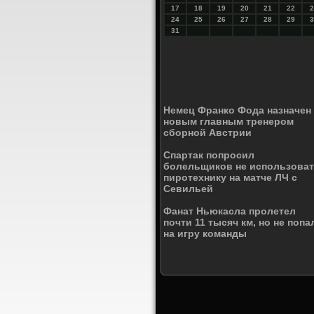
17
18
19
20
21
22
2
24
25
26
27
28
29
3
31
Немец Франко Фода назначен
новым главным тренером
сборной Австрии
Спартак попросил
болельщиков не использова
пиротехнику на матче ЛЧ с
Севильей
Фанат Ньюкасла пролетел
почти 11 тысяч км, но не попа
на игру команды