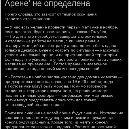
Арене' не определена
По его словам, это зависит от темпов окончания
строительства стадиона.
— У нас есть желание провести первый матч уже в ноябре,
если для этого будет возможность, — сказал Голубев.
— Но для этого потребуется завершить строительные
и отделочные работы на месяц с лишним раньше
планируемого, ибо по контракту арена должна быть сдана
только в декабре. Будем смотреть по ситуации — насколько
успеем и на самой арене, и на пристадионной территории.
Если вдруг не успеем, то у нас просто появится пара лишних
месяцев на приведение «Ростов Арены» в идеальное
состояние, и тогда первый матч проведем весной.
У «Ростова» в ноябре запланировано два домашних матча —
предварительно они назначены на 19 и 26 ноября, когда
в Ростове уже могут быть морозы. Помимо готовности
стадиона и территории вокруг него, на решение могут
повлиять и иные факторы — ноябрьские или мартовские
матчи могут представлять опасность для только
что взошедшей на арене травы.
Почти все сиденья на новой арене будут синими. Исключение
составит пояс лож между верхним и нижним ярусами, где
кресла будут красными. Кроме того, из желтых кресел
предполагается выложить надпись «Ростов» на восточной