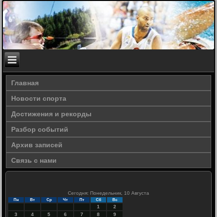
Главная
Новости спорта
Достижения и рекорды
Разбор событий
Архив записей
Связь с нами
Сегодня: Понедельник, 10 Августа
Пн
Вт
Ср
Чт
Пт
Сб
Вс
1
2
3
4
5
6
7
8
9