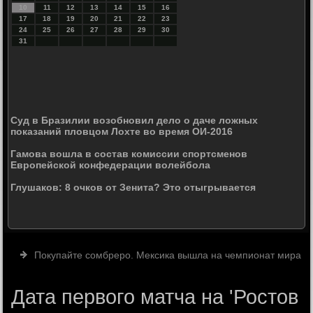
10
11
12
13
14
15
16
17
18
19
20
21
22
23
24
25
26
27
28
29
30
31
Суд в Бразилии возобновил дело о даче ложных
показаний пловцом Лохте во время ОИ-2016
Гамова вошла в состав комиссии спортсменов
Европейской конфедерации волейбола
Глушаков: 8 очков от Зенита? Это отыгрывается
Покупайте сомбреро. Мексика вышла на чемпионат мира
Дата первого матча на 'Ростов