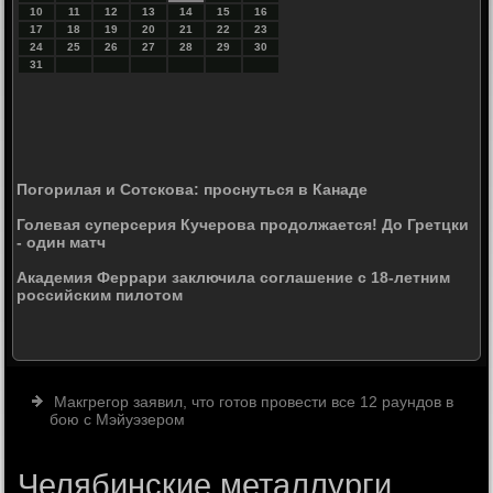
10
11
12
13
14
15
16
17
18
19
20
21
22
23
24
25
26
27
28
29
30
31
Погорилая и Сотскова: проснуться в Канаде
Голевая суперсерия Кучерова продолжается! До Гретцки
- один матч
Академия Феррари заключила соглашение с 18-летним
российским пилотом
Макгрегор заявил, что готов провести все 12 раундов в
бою с Мэйуэзером
Челябинские металлурги