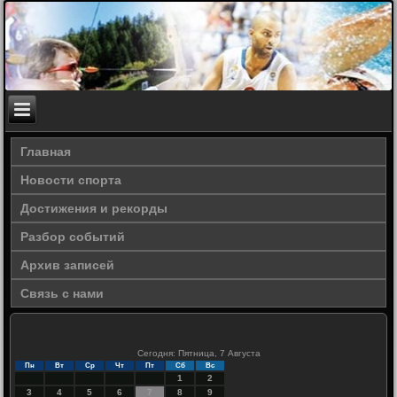
Главная
Новости спорта
Достижения и рекорды
Разбор событий
Архив записей
Связь с нами
Сегодня: Пятница, 7 Августа
Пн
Вт
Ср
Чт
Пт
Сб
Вс
1
2
3
4
5
6
7
8
9