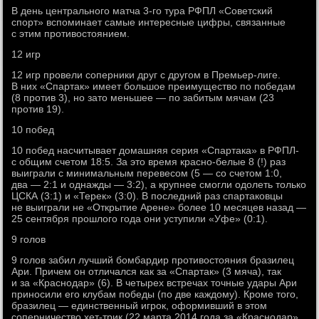
В день центрального матча 3-го тура РФПЛ «Советский
спорт» вспоминает самые интересные цифры, связанные
с этим противостоянием.
12 игр
12 игр провели соперники друг с другом в Премьер-лиге.
В них «Спартак» имеет большое преимущество по победам
(8 против 3), но зато меньшее — по забитым мячам (23
против 19).
10 побед
10 побед насчитывает домашняя серия «Спартака» в РФПЛ-
с общим счетом 18:5. За это время красно-белые 8 (!) раз
выиграли с минимальным перевесом (5 — со счетом 1:0,
два — 2:1 и однажды — 3:2), а крупнее смогли одолеть только
ЦСКА (3:1) и «Терек» (3:0). В последний раз спартаковцы
не выиграли не «Открытие Арене» более 10 месяцев назад —
25 сентября прошлого года они уступили «Уфе» (0:1).
9 голов
9 голов забил лучший бомбардир противостояния бразилец
Ари. Причем он отличался как за «Спартак» (3 мяча), так
и за «Краснодар» (6). В четырех встречах точные удары Ари
приносили его клубам победы (по две каждому). Кроме того,
бразилец — единственный игрок, оформивший в этом
соперничество хет-трик (22 марта 2014 года за «Краснодар»