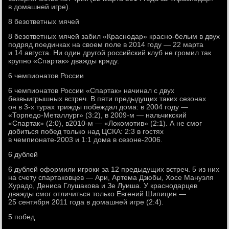
в домашней игре).
8 безответных мячей
8 безответных мячей забил «Краснодар» красно-белым в двух
подряд поединках на своем поле в 2014 году — 22 марта
и 14 августа. Ни один другой российский клуб не громил так
крупно «Спартак» дважды кряду.
6 чемпионатов России
6 чемпионатов России «Спартак» начинал с двух
безвыигрышных встреч. В пяти предыдущих таких сезонах
он в 3-х турах трижды побеждал дома: в 2004 году —
«Торпедо-Металлург» (3:2), в 2009-м — нальчикский
«Спартак» (2:0), в2010-м — «Локомотив» (2:1). А не смог
добиться побед только над ЦСКА: 2:3 в гостях
в чемпионате-2003 и 1:1 дома в сезоне-2006.
6 дублей
6 дублей оформили игроки за 12 предыдущих встреч. 5 из них
на счету спартаковцев — Ари, Артема Дзюбы, Хосе Мануэля
Хурадо, Дениса Глушакова и Зе Луиша. У краснодарцев
дважды смог отличиться только Евгений Шипицин —
25 сентября 2011 года в домашней игре (2:4).
5 побед