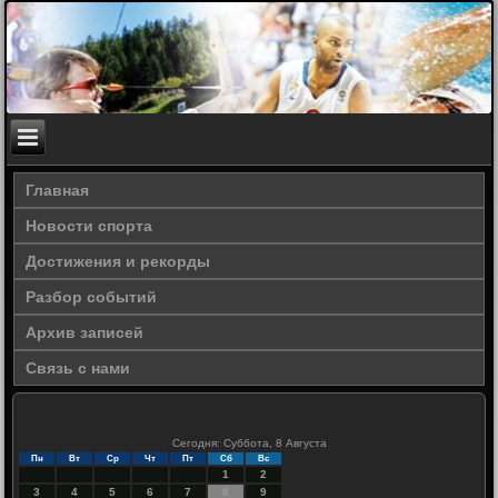
Главная
Новости спорта
Достижения и рекорды
Разбор событий
Архив записей
Связь с нами
Сегодня: Суббота, 8 Августа
Пн
Вт
Ср
Чт
Пт
Сб
Вс
1
2
3
4
5
6
7
8
9