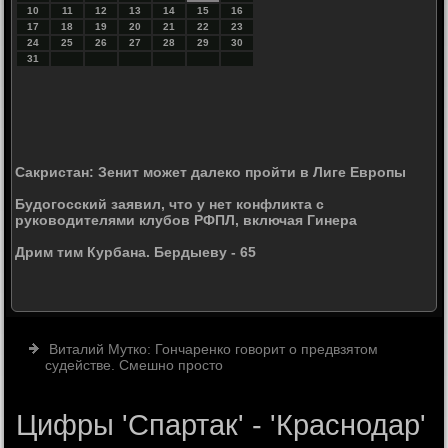
10
11
12
13
14
15
16
17
18
19
20
21
22
23
24
25
26
27
28
29
30
31
Сакристан: Зенит может далеко пройти в Лиге Европы
Будогосский заявил, что у нет конфликта с
руководителями клубов РФПЛ, включая Гинера
Дрим тим Курбана. Бердыеву - 65
Виталий Мутко: Гончаренко говорит о предвзятом
судействе. Смешно просто
Цифры 'Спартак' - 'Краснодар'