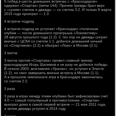
5 побед в шести домашних встречах с «Краснодаром»
одержал «Спартак» (мячи 144). Причем трижды брал верх
с «сухим» счетом и дважды — со счетом 3:2. И только 8 марта
2015 года проиграл — 1:3.
4 встречи подряд
4 встречи подряд не уступает «Краснодар» столичным
клубам — после домашнего проигрыша «Локомотиву»
28 августа прошлого года (1:2). С тех пор он дважды сыграл
вничью с ЦСКА со счетом 1:1, добился домашней ничьей
со «Спартаком» (2:2) и обыграл «Локо» в Москве (2:1).
3 матча
3 матча против «Спартака» провел главный тренер
краснодарцев Игорь Шалимов и ни разу не добился победы.
В сезоне-2003, возглавляя «Уралан», он уступил в Элисте
(1:2), но смог завершить вничью встречу в Москве (1:1).
А в прошлом чемпионате игра в Краснодаре закончилась
со счетом 2:2.
3 раза
3 раза в играх между этими клубами был зафиксирован счет
4:0 — самый популярный в противостоянии. «Спартак»
выиграл дома в самой первой встрече — 21 мая 2011 года,
а затем дважды уступил в 2014 году.