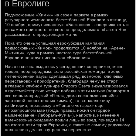
в Евролиге
Подмосковные «Химки» на своем паркете в рамках
регулярного чемпионата баскетбольной Евролиги в пятницу,
10 ноября, примут испанскую «Басконию» - соперника хоть и
не самого приятного, но вполне преодолимого. «Газета.Ru»
рассказывает о предстоящем матче.
Пока что очень успешная еврокубковая кампания
подмосковных «Химок» продолжится 10 ноября на «Арене-
Мытищи», куда в рамках шестого тура баскетбольной
Евролиги пожалует испанская «Баскония».
Начало сезона выдалось у сегодняшних соперников, мягко
говоря, неоднородным. Если российская команда, в ходе
летне-осенней паузы сделавшая ряд, возможно, ключевых
перестановок и приобретений, благодаря чему ее старт
в главном клубном турнире Старого Света визуализировался
в гроссмейстерские четыре победы в пяти матчах (подпортил
все лишь мадридский «Реал», дома воспользовавшийся
частичной неопытностью химчан), то вот коллективу
из Витории, игравшему в «Финале четырех» еще
в позапрошлом мае (тогда, правда, носил он гордое
наименование «Лабораль-Кутча»), напротив, изменения
в межсезонье ожидаемо пошли лишь во вред, приведя к 14
по итогам пяти туров Евролиги, а также не самому радужному
положению дел во внутреннем первенстве.