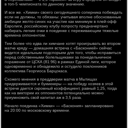
в топ-5 чемпионата по данному значению.
И все же. «Химки» своего сегодняшнего соперника побеждать
если не должны, то обязаны: учитывая вполне обоснованные
амбиции желто-синих на участие как минимум в плей-офф
Евролиги, российскому клубу попросту предначертано
набирать легкие очки в поединке с переживающим тяжелые
времена оппонентом.
Тем более что едва ли химчане хотят проигрывать во втором
матче кряду — домашняя встреча с «Басконией» сейчас
видится идеальным подспорьем для того, чтобы исправиться
перед собственными болельщиками за понедельничное
поражение от ЦСКА (81:96) в рамках Единой лиги, которое
одновременно и обнадежило и остудило поклонников
коллектива Георгиоса Барцокаса.
Схожего мнения в преддверии матча в Мытищах
придерживаются и букмекеры — на победу хозяев в этой
встрече дается скромный коэффициент, равный 1,25, тогда
как на виктории их оппонентов потенциально можно
приумножить свой капитал аж в 3,5 раза.
Начало поединка «Химки» — «Баскония» запланировано
на 20:00 по московскому времени.