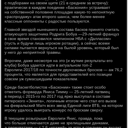
с подборами на своем щите (21 в среднем за встречу):
практически в каждом поединке «Баскония» устраивает
на собственной половине площадке какую-то непонятную
«распродажу» атак второго шанса, чем более-менее
классные оппоненты с радостью пользуются.
Главной звездой нынешнего состава басков принято считать
атакующего защитника Родрига Бобуа —29-летний француз
в свое время становился чемпионом НБА с «Далласом»
(пусть и будучи лишь игроком ротации), а сейчас всеми
силами пытается вернуться на былой уровень, который был
у него до неприятной травмы.
Впрочем, даже несмотря на это (и жуткие результаты его
клуба) Бобуа удается идти в актуальном топ-2
Евролиги-2017/18 по точности двухочковых бросков — аж 76,2
процента, что является для представителей его позиции
совсем уж сумасшедшим показателем.
Среди баскетболистов «Басконии» также стоит особо
отметить форварда Яниса Тимму — 25-летний латвиец
в период с 2015-го по 2017 год ярко выступал в составе
питерского «Зенита», логичным итогом чего стал его вызов
на февральский Матч всех звезд Единой лиги ВТБ, на котором
игроку удалось выиграть конкурс по броскам сверху.
В текущем розыгрыше Евролиги Янис, правда, пока
что больше отмечается даже не зрелищными данками,
а перехватами — с 1,6 «кражей» за игру в среднем он входит