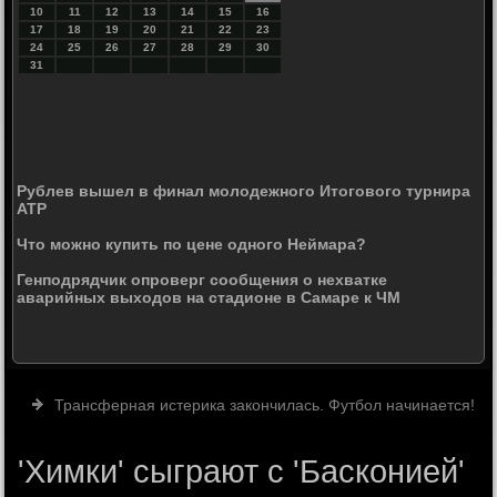
10
11
12
13
14
15
16
17
18
19
20
21
22
23
24
25
26
27
28
29
30
31
Рублев вышел в финал молодежного Итогового турнира
ATP
Что можно купить по цене одного Неймара?
Генподрядчик опроверг сообщения о нехватке
аварийных выходов на стадионе в Самаре к ЧМ
Трансферная истерика закончилась. Футбол начинается!
'Химки' сыграют с 'Басконией'