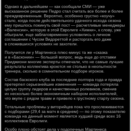
Однако в дальнейшем — как сообщали СМИ — уже
высказанное решение Педро стал считать все более и более
преждевременным. Вероятно, особенно грустно «коучу»
стало, когда после действительного удачного исхода сезона
ему пришлось покинуть свой пост — расчетливые менеджеры
«Валенсии», которую в этой Евролиге «Химки», к слову, уже
обыграли, еще заблаговременно условились о личном
соглашении с Чусом Видореттой и расторгать его даже
в сложившихся условиях не захотели.
Получится ли у Мартинеса плюс-минус та же «сказка
и в «Басконии» — большой вопрос, ведь еще до отставки
Приджиони многие эксперты отмечали, что не самые лучшие
результаты коллектива кроются не столько в неопытности
тренера, сколько в сомнительном подборе игроков.
Состав баскского клуба за последние полтора года и правда
претерпел серьезнейшие изменения — команда потеряла
целую группу лидеров и качественных ролевиков, сменив
их несколько более экономичным набором исполнителей,
что вкупе с рядом травм и привело к грустному старту сезона.
Тотальные проблемы у виторийцев пока что прослеживаются
с подборами (29,4 за матч в среднем) — по этому показателю
команда на данный момент является худшей среди всех 16
коллективов Евролиги.
Особо плохо обстоят дела у подопечных Мартинеса