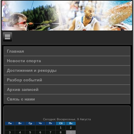
Главная
Новости спорта
Достижения и рекорды
Разбор событий
Архив записей
Связь с нами
Сегодня: Воскресенье, 9 Августа
Пн
Вт
Ср
Чт
Пт
Сб
Вс
1
2
3
4
5
6
7
8
9