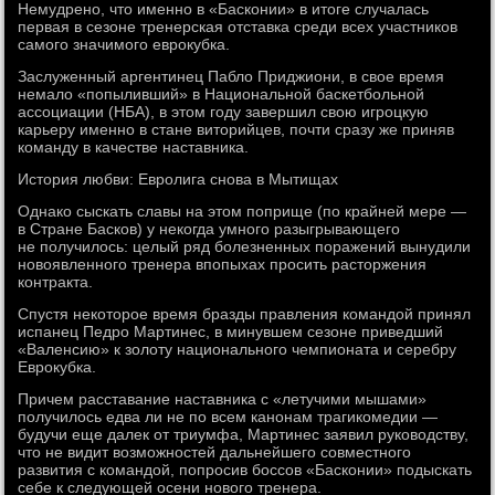
Немудрено, что именно в «Басконии» в итоге случалась
первая в сезоне тренерская отставка среди всех участников
самого значимого еврокубка.
Заслуженный аргентинец Пабло Приджиони, в свое время
немало «попыливший» в Национальной баскетбольной
ассоциации (НБА), в этом году завершил свою игроцкую
карьеру именно в стане виторийцев, почти сразу же приняв
команду в качестве наставника.
История любви: Евролига снова в Мытищах
Однако сыскать славы на этом поприще (по крайней мере —
в Стране Басков) у некогда умного разыгрывающего
не получилось: целый ряд болезненных поражений вынудили
новоявленного тренера впопыхах просить расторжения
контракта.
Спустя некоторое время бразды правления командой принял
испанец Педро Мартинес, в минувшем сезоне приведший
«Валенсию» к золоту национального чемпионата и серебру
Еврокубка.
Причем расставание наставника с «летучими мышами»
получилось едва ли не по всем канонам трагикомедии —
будучи еще далек от триумфа, Мартинес заявил руководству,
что не видит возможностей дальнейшего совместного
развития с командой, попросив боссов «Басконии» подыскать
себе к следующей осени нового тренера.