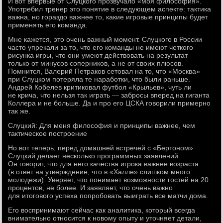
И вот впервые от Слуцкого прозвучало «моя философия».
Употребил тренер это понятие в следующем аспекте: тактика
важна, но гораздо важнее то, какие игровые принципы будет
применять его команда.
Мне кажется, это очень важный момент. Слуцкого в России
часто упрекали за то, что его команды не имеют четкого
рисунка игры, что они умеют действовать на результат —
только от минусов соперников, а не от своих плюсов.
Помнится, Валерий Петраков сетовал на то, что «Москва»
при Слуцком потеряла те наработки, что были раньше.
Андрей Кобелев критиковал футбол «Крыльев», чуть ли
не крича, что нельзя так играть — забросы вперед на гиганта
Коллера и не больше. Да и про его ЦСКА говорили примерно
так же.
Слуцкий: Для меня философия и принципы важнее, чем
тактическое построение
Но вот теперь, перед домашней встречей с «Бертоном»
Слуцкий делает несколько программных заявлений.
Он говорит, что для него качества игрока важнее возраста
(в ответ на утверждение, что в «Халле» слишком много
молодежи). Уверяет, что понимает возможности гостей на 20
процентов, не более. И заявляет, что очень важно
для итогового успеха попробовать выиграть все матчи дома.
Его воспринимают сейчас как аналитика, который всегда
внимательно относится к новому опыту и уточняет детали,