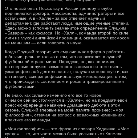
Это новый опыт. Поскольку в России тренеру в клубе
подчиняются доктора, массажисты, администраторы и все
остальные. А в «Халле» за все отвечает научный
департамент, где работают люди, имеющие ученые степени.
Здесь можно вспомнить знаменитое определение Слуцким
«Баварии» как космоса. Но «Халл», команда второй по силе
лиги из глухой английской провинции, оказывается космосом
не меньшим — если говорить о науке.
Когда Слуцкий говорит, что ему очень комфортно работать
в Англии, речь не только о том, что он оказался в лучшей
футбольной стране мира. Парадокс, но, как понимаю,
он впервые получил возможность заниматься тоже очень
узкопрофильной деятельностью, получая мгновенную и, как
он говорит, «сверхпрофессиональную» информацию о том,
что происходит с состоянием игроков и травмированными
футболистами.
Не знаю, как сильно изменило его все то новое,
с чем он сейчас столкнулся в «Халле», но на предматчевой
пресс-конференции накануне домашнего дебюта в этом
сезоне, Слуцкий впервые на моей памяти произнес: «моя
философия», отвечая на вопрос о возможных изменениях
в тактике его команды.
«Моя философия» — это фраза из словаря Хиддинка. «Мое
кредо» — то, что часто можно было услышать от Капелло.