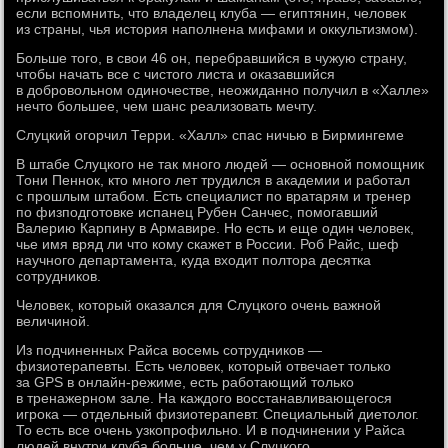
если вспомнить, что владелец клуба — египтянин, человек
из страны, чья история наполнена мифами и оккультизмом).
Больше того, в свои 46 он, перебравшийся в чужую страну,
чтобы начать все с чистого листа и оказавшийся
в добровольном одиночестве, неожиданно получил в «Халле»
нечто большее, чем шанс реализовать мечту.
Слуцкий огорчил Терри. «Халл» спас ничью в Бирмингеме
В штабе Слуцкого не так много людей — основной помощник
Тони Пеннок, кто много лет трудился в академии и работал
с прошлым штабом. Есть специалист по вратарям и тренер
по физподготовке испанец Рубен Санчес, помогавший
Валерию Карпину в Армавире. Но есть и еще один человек,
чье имя вряд ли что кому скажет в России. Роб Райс, шеф
научного департамента, куда входит полтора десятка
сотрудников.
Человек, который оказался для Слуцкого очень важной
величиной.
Из подчиненных Райса восемь сотрудников —
физиотерапевты. Есть человек, который отвечает только
за GPS в онлайн-режиме, есть работающий только
в тренажерном зале. На каждого восстанавливающегося
игрока — отдельный физиотерапевт. Специальный диетолог.
То есть все очень узкопрофильно. И в подчинении у Райса
людей внутри клуба больше, чем у Слуцкого.