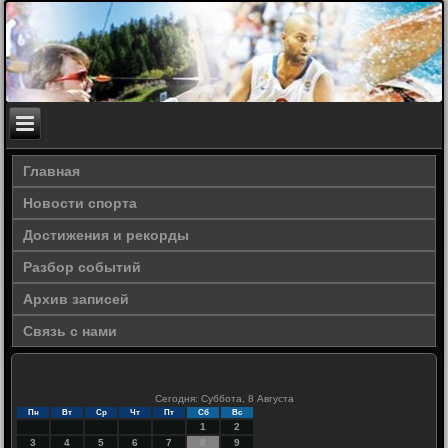
Главная
Новости спорта
Достижения и рекорды
Разбор событий
Архив записей
Связь с нами
Сегодня: Суббота, 8 Августа
Пн
Вт
Ср
Чт
Пт
Сб
Вс
1
2
3
4
5
6
7
8
9