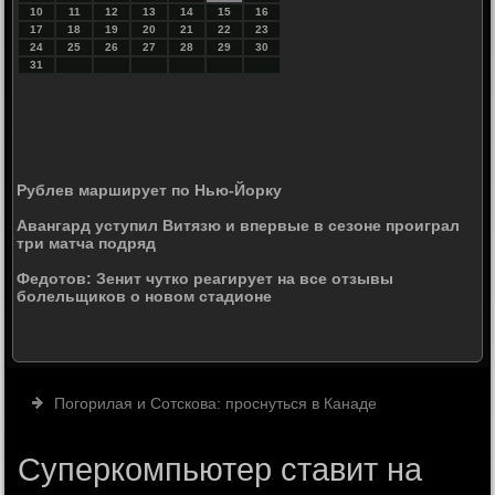
10
11
12
13
14
15
16
17
18
19
20
21
22
23
24
25
26
27
28
29
30
31
Рублев марширует по Нью-Йорку
Авангард уступил Витязю и впервые в сезоне проиграл
три матча подряд
Федотов: Зенит чутко реагирует на все отзывы
болельщиков о новом стадионе
Погорилая и Сотскова: проснуться в Канаде
Суперкомпьютер ставит на