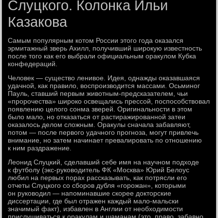
Слуцкого. Колонка Ильи
Казакова
Самым популярным котом России этого года оказался
эрмитажный зверь Ахилл, получивший широкую известность
после того как его выбрали официальным оракулом Кубка
конфедераций.
Человек — существо ленивое. Идея, однажды оказавшаяся
удачной, как правило, воспроизводится массами. Осьминог
Пауль, ставший первым животным-предсказателем, чьи
«пророчества» широко освещались прессой, поспособствовал
появлению целого сонма зверей. Оригинальности в этом
было мало, но отказаться от растиражированной затеи
оказалось делом сложным. Оракулы сначала забавляют,
потом — после первого удачного прогноза, могут привлечь
внимание, но затем начинает превалировать по отношению
к ним раздражение.
Леонид Слуцкий, сделавший себе имя на научном подходе
к футболу (экс-руководитель ФК «Москва» Юрий Белоус
любил на первых порах рассказывать, как потрясли его
отчеты Слуцкого со сборов дубля «горожан», которыми
он руководил — напоминавшие скорее докторские
диссертации, где был отражен каждый мало-мальски
значимый факт), избавлен в Англии от необходимости
прислушиваться к оракулам и шаманам (это, право, забавно,