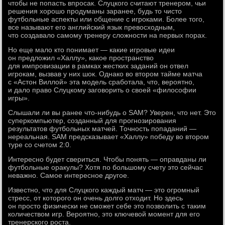
чтобы не попасть впросак. Слуцкого считают тренером, чьи
решения хорошо продуманы заранее, будь то чисто
футбольные аспекты или общение с игроками. Более того,
все называют его английский язык превосходным,
что создавало самому тренеру сложности на первых порах.
Но еще мало кто понимает — какие игровые идеи
он предложил «Халлу», какое пространство
для импровизации в рамках жестких заданий он отвел
игрокам, вызвав у них шок. Однако во втором тайме матча
с «Астон Виллой» эта модель сработала, что, вероятно,
и дало право Слуцкому заговорить о своей «философии
игры».
Слышали ли вы ранее что-нибудь о SAM? Уверен, что нет. Это
суперкомпьютер, созданный для прогнозирования
результатов футбольных матчей. Точность попаданий —
нереальная. SAM предсказывает «Халлу» победу во втором
туре со счетом 2:0.
Интересно будет свериться. Чтобы понять — оправданы ли
футбольные оракулы? Хотя по большому счету это сейчас
неважно. Самое интересное другое.
Известно, что для Слуцкого каждый матч — это огромный
стресс, от которого он очень долго отходит. Но здесь
он просто физически не сможет себе это позволить с таким
количеством игр. Вероятно, это ключевой момент для его
тренерского роста.