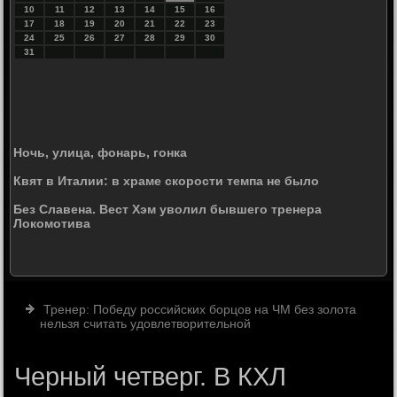
10
11
12
13
14
15
16
17
18
19
20
21
22
23
24
25
26
27
28
29
30
31
Ночь, улица, фонарь, гонка
Квят в Италии: в храме скорости темпа не было
Без Славена. Вест Хэм уволил бывшего тренера
Локомотива
Тренер: Победу российских борцов на ЧМ без золота
нельзя считать удовлетворительной
Черный четверг. В КХЛ