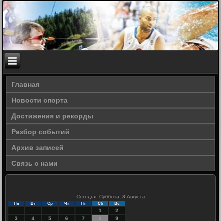
Главная
Новости спорта
Достижения и рекорды
Разбор событий
Архив записей
Связь с нами
Сегодня: Суббота, 8 Августа
Пн
Вт
Ср
Чт
Пт
Сб
Вс
1
2
3
4
5
6
7
8
9