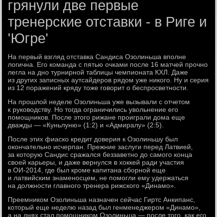
грянули две первые
тренерские отставки - в Риге и
'Югре'
На первый взгляд отставка Сандиса Озолиньша вполне
логична. Его команда с пятью очками после 16 матчей прочно
легла на дно турнирной таблицы чемпионата КХЛ. Даже
из других записных аутсайдеров рядом уже никого. Ну и серия
из 12 поражений кряду тоже говорит о беспросветности.
На прошлой неделе Озолиньша уже вызывали с отчетом
к руководству. Но тогда ограничились увольнение его
помощников. После этого рижане проиграли дома еще
дважды — «Куньлуню» (1:2) и «Адмиралу» (2:5).
После этих фиаско кредит доверия к Озолиньшу был
окончательно исчерпан. Прежние заслуги перед Латвией,
за которую Сандис сражался беззаветно до самого конца
своей карьеры, и даже вернулся в хоккей ради участия
в ОИ-2014, где был кроме капитана сборной еще
и латвийским знаменосцем, не помогли ему удержаться
на должности главного тренера рижского «Динамо».
Преемником Озолиньша назначен сейчас Гиртс Анкипанс,
который еще неделю назад был генменеджером «Динамо»,
а на днях стал помощником Озолиньша — после того, как его