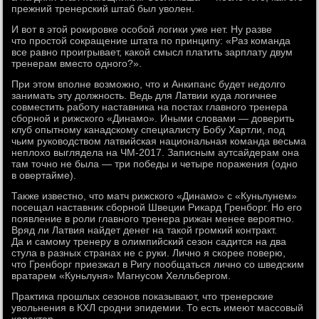
прежний тренерский штаб был уволен.
И вот в этой рокировке особой логики уже нет. Ну разве
что простой сокращение штата по принципу: «Раз команда
все равно проигрывает, какой смысл платить зарплату двум
тренерам вместо одного?».
При этом вполне возможно, что и Анкипанс будет недолго
занимать эту должность. Ведь для Латвии куда логичнее
совместить работу наставника на постах главного тренера
сборной и рижского «Динамо». Иными словами — доверить
клуб опытному канадскому специалисту Бобу Хартли, под
чьим руководством латвийская национальная команда весьма
неплохо выглядела на ЧМ-2017. Записным аутсайдерам она
там точно не была — три победы и четыре поражения (одно
в овертайме).
Также известно, что матч рижского «Динамо» с «Куньлунем»
посещал наставник сборной Швеции Рикард Гренборг. Но его
появление в роли главного тренера рижан менее вероятно.
Вряд ли Латвия найдет денег на такой громкий контракт.
Да и самому тренеру в олимпийский сезон садится на два
стула в разных странах не с руки. Лично я скорее поверю,
что Гренборг приезжал в Ригу пообщаться лично со шведским
вратарем «Куньлуня» Магнусом Хелльбергом.
Практика прошлых сезонов показывают, что тренерские
увольнения в КХЛ сродни эпидемии. То есть имеют массовый