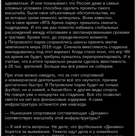
адекватные. И они показывают, что Россия даже в самых
сложных условиях способна одолеть проекты такого
масштаба. Были свои объективные обстоятельства, из-
за которых сроки немного затянулись. Всем известно,
что в свое время «ВТБ Арене парку» пришлось сменить
подрядчика. И это как раз помогло избежать глобальных
расхождений между итоговыми и запланированными сроками
и тратами. Кроме того, до определенного момента
у Петровского парка сохранялись шансы принять матчи
чемпионата мира 2018 года. Сначала вместимость стадиона
закладывалась под этот вариант. Когда стало ясно, что игр ЧМ
на арене не будет, трибуны пришлось перепроектировать. И я
считаю, что в итоге правильно решили сделать вместимость
в 28 тыс. зрителей. Больше мы всё равно не соберем.
При этом можно ожидать, что за счет спортивной
и коммерческой деятельности всё это окупится, причем
достаточно быстро. В Петровском парке будет не только
футбол, но и хоккей, и баскетбол, и другие виды спорта.
Не говоря уже о концертах на стадионе. Всё это позволит
свести на нет все финансовые издержки. А сама
инфраструктура останется уже навсегда.
— Нынешняя спортивная составляющая «Динамо»
соответствует масштабу этой инфраструктуры?
— К ней есть вопросы. Не дело, что футбольное «Динамо»
борется за выживание. Тяжело идут дела и у хоккейного