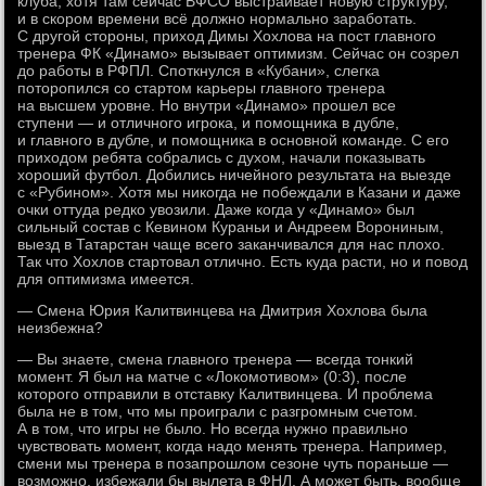
клуба, хотя там сейчас ВФСО выстраивает новую структуру,
и в скором времени всё должно нормально заработать.
С другой стороны, приход Димы Хохлова на пост главного
тренера ФК «Динамо» вызывает оптимизм. Сейчас он созрел
до работы в РФПЛ. Споткнулся в «Кубани», слегка
поторопился со стартом карьеры главного тренера
на высшем уровне. Но внутри «Динамо» прошел все
ступени — и отличного игрока, и помощника в дубле,
и главного в дубле, и помощника в основной команде. С его
приходом ребята собрались с духом, начали показывать
хороший футбол. Добились ничейного результата на выезде
с «Рубином». Хотя мы никогда не побеждали в Казани и даже
очки оттуда редко увозили. Даже когда у «Динамо» был
сильный состав с Кевином Кураньи и Андреем Ворониным,
выезд в Татарстан чаще всего заканчивался для нас плохо.
Так что Хохлов стартовал отлично. Есть куда расти, но и повод
для оптимизма имеется.
— Смена Юрия Калитвинцева на Дмитрия Хохлова была
неизбежна?
— Вы знаете, смена главного тренера — всегда тонкий
момент. Я был на матче с «Локомотивом» (0:3), после
которого отправили в отставку Калитвинцева. И проблема
была не в том, что мы проиграли с разгромным счетом.
А в том, что игры не было. Но всегда нужно правильно
чувствовать момент, когда надо менять тренера. Например,
смени мы тренера в позапрошлом сезоне чуть пораньше —
возможно, избежали бы вылета в ФНЛ. А может быть, вообще