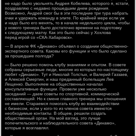
не надо было увольнять Андрея Кобелева, которого я, кстати,
поздравляю с недавно прошедшим днем рождения.
Возможно, Андрей смог бы в эти последние три тура набрать
очки и удержать команду в элите. По крайней мере если уж
и надо было его менять, то в начале недельного цикла, чтобы
у нового тренера было достаточно времени на подготовку
к следующему матчу. Как это было сейчас у Хохлова
перед игрой со «СКА-Хабаровск».
— В апреле ФК «Динамо» объявил о создании общественно-
экспертного совета. Каковы его функции и что было сделано
за прошедшие полгода?
— Было решено помочь клубу знаниями и опытом. В совете
собраны серьезные люди, многие из которых по-настоящему
любят «Динамо». Тут и Николай Толстых, и Валерий Газзаев,
и Алексей Смертин, и наш преданный болельщик Лев
Лещенко. Выполняем на общественных началах
консультативные функции. Провели уже несколько
заседаний — даем советы по спортивной, коммерческой
составляющей. Но к смене главного тренера мы отношения
не имели. Стараемся помогать клубу во взаимодействии
с бизнесом, если у кого-то из членов совета имеются
необходимые контакты. В общем, решили создать
общественный орган. На мой взгляд, это лучше
попечительского и наблюдательного совета «Динамо»,
которые я возглавлял.