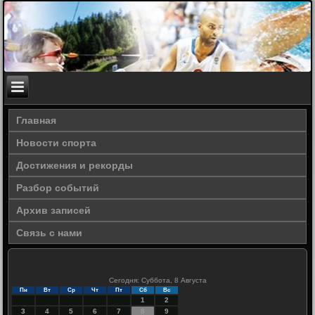
Главная
Новости спорта
Достижения и рекорды
Разбор событий
Архив записей
Связь с нами
Сегодня: Суббота, 8 Августа
Пн
Вт
Ср
Чт
Пт
Сб
Вс
1
2
3
4
5
6
7
8
9