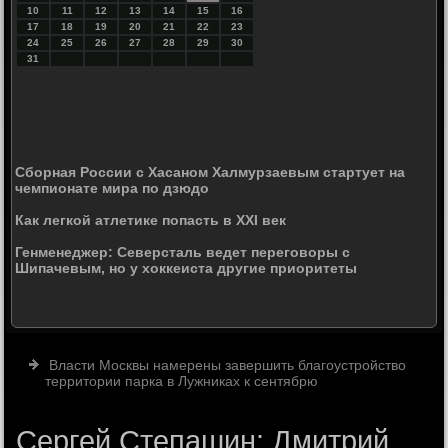
10
11
12
13
14
15
16
17
18
19
20
21
22
23
24
25
26
27
28
29
30
31
Сборная России с Хасаном Халмурзаевым стартует на
чемпионате мира по дзюдо
Как легкой атлетике попасть в XXI век
Генменеджер: Северсталь ведет переговоры с
Шипачевым, но у хоккеиста другие приоритеты
Власти Москвы намерены завершить благоустройство
территории парка в Лужниках к сентябрю
Сергей Степашин: Дмитрий