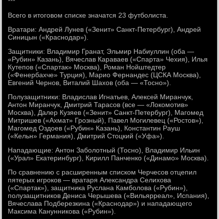
***
Всего в итоговом списке значатся 23 футболиста.
Вратари: Андрей Лунев («Зенит» Санкт-Петербург), Андрей
Синицын («Краснодар»).
Защитники: Владимир Гранат, Эльмир Набиуллин (оба —
«Рубин» Казань), Вячеслав Караваев («Спарта» Чехия), Илья
Кутепов («Спартак» Москва), Роман Нойштедтер
(«Фенербахче» Турция), Марио Фернандес (ЦСКА Москва),
Евгений Чернов, Виталий Шахов (оба — «Тосно»).
Полузащитники: Владислав Игнатьев, Алексей Миранчук,
Антон Миранчук, Дмитрий Тарасов (все — «Локомотив»
Москва), Далер Кузяев («Зенит» Санкт-Петербург), Магомед
Митришев («Ахмат» Грозный), Павел Могилевец («Ростов»),
Магомед Оздоев («Рубин» Казань), Константин Рауш
(«Кельн» Германия), Дмитрий Стоцкий («Уфа»).
Нападающие: Антон Заболотный (Тосно), Владимир Ильин
(«Урал» Екатеринбург), Кирилл Панченко («Динамо» Москва).
По сравнению с расширенным списком Черчесов отцепил
пятерых игроков — вратаря Александра Селихова
(«Спартак»), защитника Руслана Камболова («Рубин»),
полузащитников Дениса Черышева («Вильярреал», Испания),
Вячеслава Подберезкина («Краснодар») и нападающего
Максима Канунникова («Рубин»).