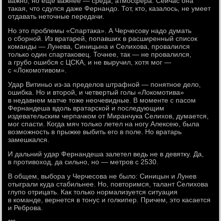
важно, но еще важнее — среда, атмосфера. Сейчас она
такая, что сдулся даже Фернандо. Тот, кто, казалось, не умеет
отдавать неточные передачи.
Но это проблемы «Спартака». А Черчесову надо думать
о сборной. Из вратарей, попавших в расширенный список
команды — Лунева, Синицына и Селихова, провалился
только один спартаковец. Точнее, так — не провалился,
а грубо ошибся с ЦСКА, и не выручил, хотя мог —
с «Локомотивом».
Удар Витиньо из-за пределов штрафной — понятное дело,
ошибка. Но и второй, и четвертый голы «Локомотива»
в недавнем матче тоже неочевидные. В моменте с пасом
Фернандеша вдоль вратарской и последующим
издевательским черпачком от Миранчука Селихов, думается,
мог спасти. Когда мяч только летел на ногу Алексею, была
возможность в прыжке выбить его в поле. Но вратарь
замешкался.
И дальний удар Фернандеша залетел ведь не в девятку. Да,
в противоход, да сильно, но — метров с 2530.
В общем, выбора у Черчесова не было: Синицын и Лунев
отыграли куда стабильнее. Но, повторимся, талант Селихова
глупо отрицать. Как только нормализуется ситуация
в команде, вернется в тонус и голкипер. Причем, это касается
и Реброва.