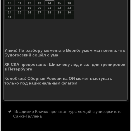
10
11
12
13
14
15
16
17
18
19
20
21
22
23
24
25
26
27
28
29
30
31
Уткин: По разбору момента с Вернблумом мы поняли, что
Будогосский сошёл с ума
ХК СКА предоставил Шипачеву лед и зал для тренировок
в Петербурге
Колобков: Сборная России на ОИ может выступать
только под национальным флагом
Владимир Кличко прочитал курс лекций в университете
Санкт-Галлена