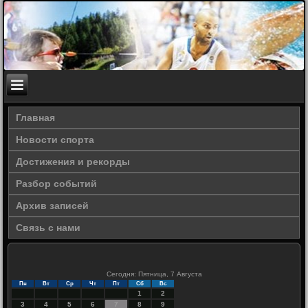
Главная
Новости спорта
Достижения и рекорды
Разбор событий
Архив записей
Связь с нами
Сегодня: Пятница, 7 Августа
Пн
Вт
Ср
Чт
Пт
Сб
Вс
1
2
3
4
5
6
7
8
9