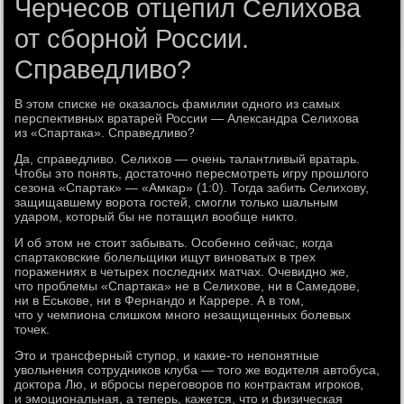
Черчесов отцепил Селихова
от сборной России.
Справедливо?
В этом списке не оказалось фамилии одного из самых
перспективных вратарей России — Александра Селихова
из «Спартака». Справедливо?
Да, справедливо. Селихов — очень талантливый вратарь.
Чтобы это понять, достаточно пересмотреть игру прошлого
сезона «Спартак» — «Амкар» (1:0). Тогда забить Селихову,
защищавшему ворота гостей, смогли только шальным
ударом, который бы не потащил вообще никто.
И об этом не стоит забывать. Особенно сейчас, когда
спартаковские болельщики ищут виноватых в трех
поражениях в четырех последних матчах. Очевидно же,
что проблемы «Спартака» не в Селихове, ни в Самедове,
ни в Еськове, ни в Фернандо и Каррере. А в том,
что у чемпиона слишком много незащищенных болевых
точек.
Это и трансферный ступор, и какие-то непонятные
увольнения сотрудников клуба — того же водителя автобуса,
доктора Лю, и вбросы переговоров по контрактам игроков,
и эмоциональная, а теперь, кажется, что и физическая