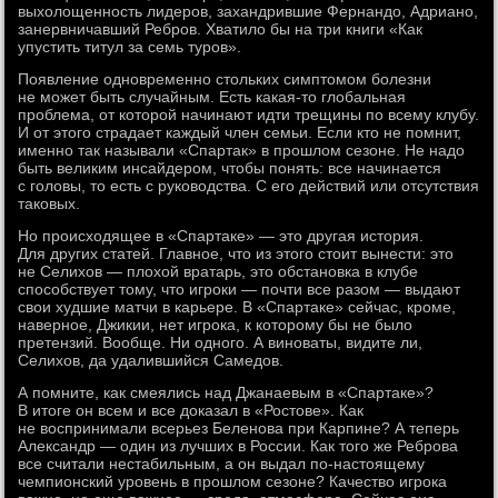
выхолощенность лидеров, захандрившие Фернандо, Адриано,
занервничавший Ребров. Хватило бы на три книги «Как
упустить титул за семь туров».
Появление одновременно стольких симптомом болезни
не может быть случайным. Есть какая-то глобальная
проблема, от которой начинают идти трещины по всему клубу.
И от этого страдает каждый член семьи. Если кто не помнит,
именно так называли «Спартак» в прошлом сезоне. Не надо
быть великим инсайдером, чтобы понять: все начинается
с головы, то есть с руководства. С его действий или отсутствия
таковых.
Но происходящее в «Спартаке» — это другая история.
Для других статей. Главное, что из этого стоит вынести: это
не Селихов — плохой вратарь, это обстановка в клубе
способствует тому, что игроки — почти все разом — выдают
свои худшие матчи в карьере. В «Спартаке» сейчас, кроме,
наверное, Джикии, нет игрока, к которому бы не было
претензий. Вообще. Ни одного. А виноваты, видите ли,
Селихов, да удалившийся Самедов.
А помните, как смеялись над Джанаевым в «Спартаке»?
В итоге он всем и все доказал в «Ростове». Как
не воспринимали всерьез Беленова при Карпине? А теперь
Александр — один из лучших в России. Как того же Реброва
все считали нестабильным, а он выдал по-настоящему
чемпионский уровень в прошлом сезоне? Качество игрока