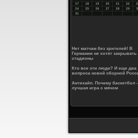
17
18
19
20
21
22
2
24
25
26
27
28
29
3
31
Нет матчам без зрителей! В
Германии не хотят закрывать
стадионы
Кто все эти люди? И еще два
вопроса новой сборной Росс
Антихайп. Почему баскетбол -
лучшая игра с мячом