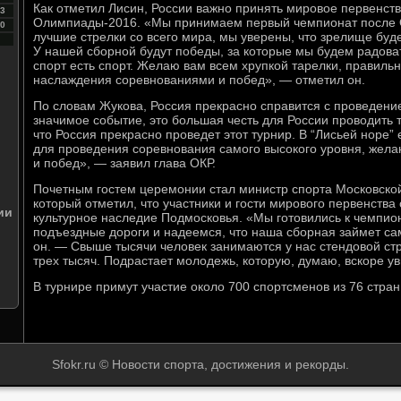
Как отметил Лисин, России важно принять мировое первенств
3
Олимпиады-2016. «Мы принимаем первый чемпионат после О
0
лучшие стрелки со всего мира, мы уверены, что зрелище буд
У нашей сборной будут победы, за которые мы будем радовать
спорт есть спорт. Желаю вам всем хрупкой тарелки, правиль
наслаждения соревнованиями и побед», — отметил он.
По словам Жукова, Россия прекрасно справится с проведени
значимое событие, это большая честь для России проводить 
что Россия прекрасно проведет этот турнир. В “Лисьей норе” 
для проведения соревнования самого высокого уровня, жела
и побед», — заявил глава ОКР.
Почетным гостем церемонии стал министр спорта Московско
который отметил, что участники и гости мирового первенства 
ии
культурное наследие Подмосковья. «Мы готовились к чемпион
подъездные дороги и надеемся, что наша сборная займет са
он. — Свыше тысячи человек занимаются у нас стендовой ст
трех тысяч. Подрастает молодежь, которую, думаю, вскоре у
В турнире примут участие около 700 спортсменов из 76 стран
Sfokr.ru © Новости спорта, достижения и рекорды.