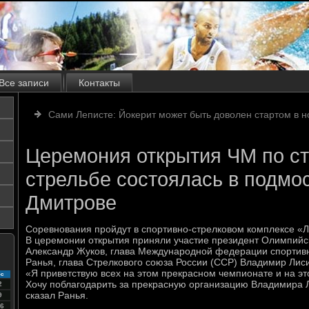
Все записи
Контакты
Сами Леписте: Йокерит может быть доволен стартом в н
Церемония открытия ЧМ по с
стрельбе состоялась в подмо
Дмитрове
Соревнования пройдут в спортивно-стрелковом комплексе «Ли
В церемонии открытия приняли участие президент Олимпийск
Александр Жуков, глава Международной федерации спортив
Ранья, глава Стрелкового союза России (ССР) Владимир Лиси
«Я приветствую всех на этом прекрасном чемпионате и на э
с
Хочу поблагодарить за прекрасную организацию Владимира 
2
сказал Ранья.
9
6