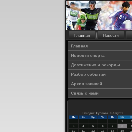
Главная
Новости
Главная
Новости спорта
Достижения и рекорды
Разбор событий
Архив записей
Связь с нами
Сегодня: Суббота, 8 Августа
Пн
Вт
Ср
Чт
Пт
Сб
В
1
3
4
5
6
7
8
10
11
12
13
14
15
1