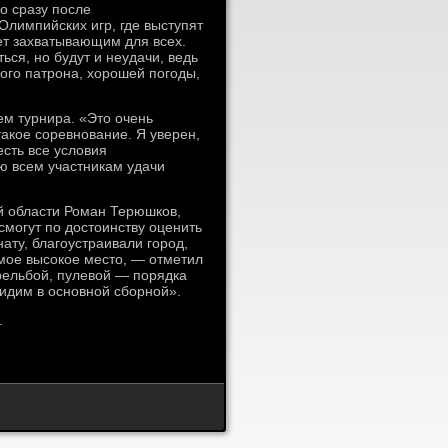
о сразу после
лимпийских игр, где выступят
ет захватывающим для всех.
ся, но будут и неудачи, ведь
ного патрона, хорошей погоды,
ем турнира. «Это очень
такое соревнование. Я уверен,
есть все условия
ю всем участникам удачи
й области Роман Терюшков,
смогут по достоинству оценить
ату, благоустраивали город,
мое высокое место, — отметил
рельбой, пулевой — порядка
видим в основной сборной».
.