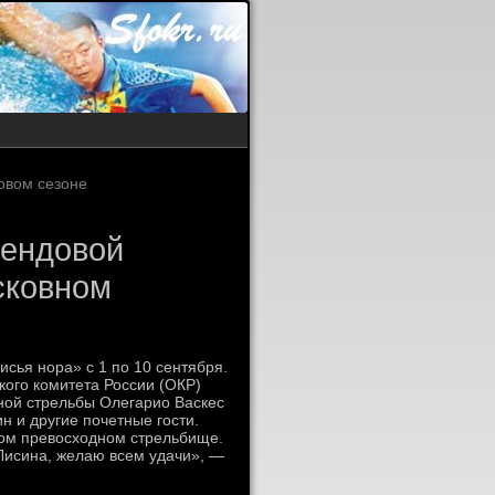
овом сезоне
тендовой
сковном
сья нора» с 1 по 10 сентября.
ого комитета России (ОКР)
ной стрельбы Олегарио Васкес
н и другие почетные гости.
том превосходном стрельбище.
Лисина, желаю всем удачи», —