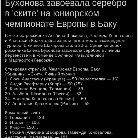
Бухонова завоевала серебро
в 'ските' на юниорском
чемпионате Европы в Баку
В «ските» россиянки Альбина Шакирова, Надежда Коновалова
и Анастасия Крахмалёва заняли пятое место в командном
турнире. В личном Шакирова стала 20-й. Среди юниорок
россиянка Елена Бухонова завоевала серебро в личном
первенстве и в команде с Алиной Фазылзяновой
и Маргаритой Геворкян.
Стендовая стрельба. Чемпионат Европы. Баку
Женщины. «Скит». Личный турнир
1. Люси Анастасиу (Франция) — 50 (перестрелка — 16).
2. Андри Элефтериу (Кипр) — 50 (15).
3. Кристина Венцель (Германия) — 39…
20. Альбина Шакирова (Россия) — 62…
24. Надежда Коновалова (Россия) — 60…
27. Анастасия Крахмалёва (Россия) — 59.
Командный зачёт
1. Германия — 198.
2. Италия — 195.
3. Кипр — 190…
5. Россия (Альбина Шакирова, Надежда Коновалова,
Анастасия Крахмалёва) — 181.