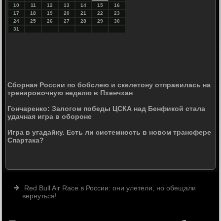
10
11
12
13
14
15
16
17
18
19
20
21
22
23
24
25
26
27
28
29
30
31
Сборная России по бобслею и скелетону отправилась на
тренировочную неделю в Пхенчхан
Гончаренко: Залогом победы ЦСКА над Бенфикой стала
удачная игра в обороне
Игра в угадайку. Есть ли системность в новом трансфере
Спартака?
Red Bull Air Race в России: они улетели, но обещали
вернуться!