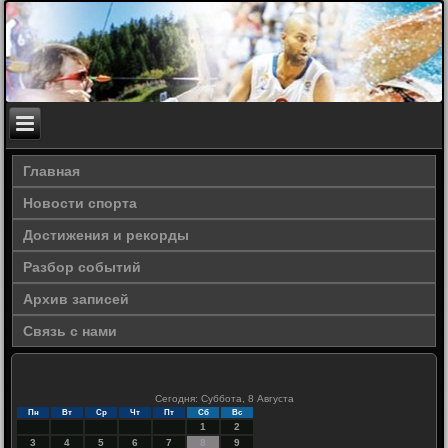
Главная
Новости спорта
Достижения и рекорды
Разбор событий
Архив записей
Связь с нами
Сегодня: Суббота, 8 Августа
Пн
Вт
Ср
Чт
Пт
Сб
Вс
1
2
3
4
5
6
7
8
9