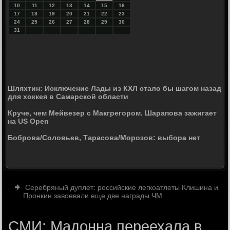
10
11
12
13
14
15
16
17
18
19
20
21
22
23
24
25
26
27
28
29
30
31
Шляхтин: Исключение Лады из КХЛ стало бы шагом назад
для хоккея в Самарской области
Круче, чем Мейвезер с Макгрегором. Шарапова зажигает
на US Open
Боброва/Соловьев, Тарасова/Морозов: выбора нет
Серебряный дуплет: российские легкоатлеты Клишина и
Пронкин завоевали еще две награды ЧМ
СМИ: Мадонна переехала в