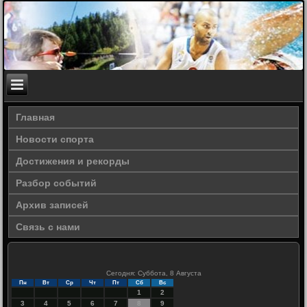
Главная
Новости спорта
Достижения и рекорды
Разбор событий
Архив записей
Связь с нами
Сегодня: Суббота, 8 Августа
Пн
Вт
Ср
Чт
Пт
Сб
Вс
1
2
3
4
5
6
7
8
9