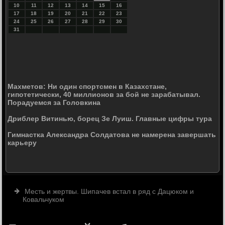
10
11
12
13
14
15
16
17
18
19
20
21
22
23
24
25
26
27
28
29
30
31
Махметов: Ни один спортсмен в Казахстане,
гипотетически, 40 миллионов за бой не зарабатывал.
Порадуемся за Головкина
Дриблер Витинью, борец Зе Луиш. Главные цифры тура
Гимнастка Александра Солдатова не намерена завершать
карьеру
Месть и жертвы. Шипачев встал в ряд с Дацюком и
Ковальчуком