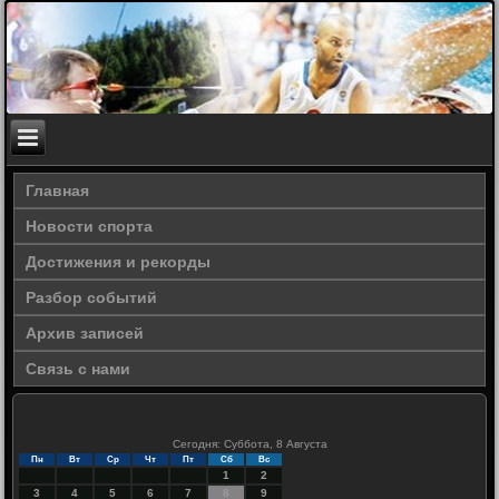
Главная
Новости спорта
Достижения и рекорды
Разбор событий
Архив записей
Связь с нами
Сегодня: Суббота, 8 Августа
Пн
Вт
Ср
Чт
Пт
Сб
Вс
1
2
3
4
5
6
7
8
9