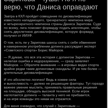
верю, что Даниса оправдают
Завтра в КХЛ пройдет совещание по дисквалификации
известного нападающего, трехкратного чемпиона мира
и четырехкратного чемпиона страны Даниса Зарипова. Судя
по всему, лига поможет форварду подать апелляцию, чтобы
снять двухлетнюю дисквалификацию, которую форвард
получил от ИИХФ.
О том, есть ли у Зарипова шансы снять с себя обвинения
в намеренном употреблении допинга рассуждает эксперт
«Советского спорта» Борис Майоров.
— Я думаю, что вся эта история с допингом Зарипова —
нелепая ошибка и недоразумение, — сразу заявляет
Майоров. — Обратите внимание — в игровых видах спорта
крайне редки такие допинговые скандалы. И уж тем более —
длительные дисквалификации.
И это абсолютно логично! Ведь в хоккее сила
и выносливость — далеко не решающие факторы. Тут гораздо
важнее умение мыслить, принимать правильные решения
на площадке, обладать высокой техникой. Если игрок
наглотается допинга — таланта у него не прибавится,
и на игре команды это никак не отразится.
Для меня очевидно, что случай с Зариповым —