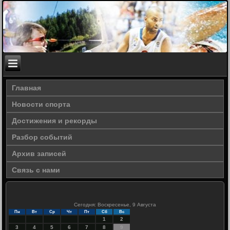
Главная
Новости спорта
Достижения и рекорды
Разбор событий
Архив записей
Связь с нами
Сегодня: Воскресенье, 9 Августа
Пн
Вт
Ср
Чт
Пт
Сб
Вс
1
2
3
4
5
6
7
8
9